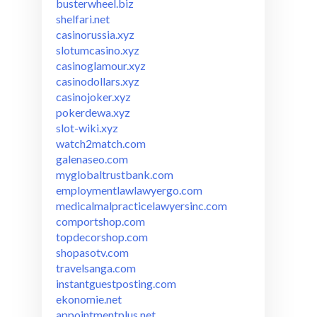
busterwheel.biz
shelfari.net
casinorussia.xyz
slotumcasino.xyz
casinoglamour.xyz
casinodollars.xyz
casinojoker.xyz
pokerdewa.xyz
slot-wiki.xyz
watch2match.com
galenaseo.com
myglobaltrustbank.com
employmentlawlawyergo.com
medicalmalpracticelawyersinc.com
comportshop.com
topdecorshop.com
shopasotv.com
travelsanga.com
instantguestposting.com
ekonomie.net
appointmentplus.net