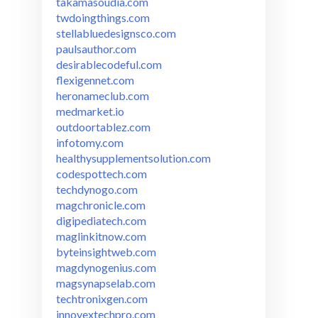
takamasoudia.com
twdoingthings.com
stellabluedesignsco.com
paulsauthor.com
desirablecodeful.com
flexigennet.com
heronameclub.com
medmarket.io
outdoortablez.com
infotomy.com
healthysupplementsolution.com
codespottech.com
techdynogo.com
magchronicle.com
digipediatech.com
maglinkitnow.com
byteinsightweb.com
magdynogenius.com
magsynapselab.com
techtronixgen.com
innovextechpro.com