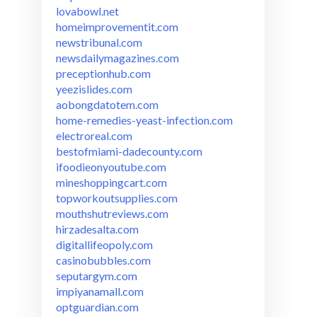
lovabowl.net
homeimprovementit.com
newstribunal.com
newsdailymagazines.com
preceptionhub.com
yeezislides.com
aobongdatotem.com
home-remedies-yeast-infection.com
electroreal.com
bestofmiami-dadecounty.com
ifoodieonyoutube.com
mineshoppingcart.com
topworkoutsupplies.com
mouthshutreviews.com
hirzadesalta.com
digitallifeopoly.com
casinobubbles.com
seputargym.com
impiyanamall.com
optguardian.com