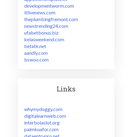
developmentworm.com
itlivenews.com
theplumbingfremont.com
newstrending24.com
ufabetbonus.biz
kelasweekend.com
betatk.net
aandly.com
bswoo.com
Links
whymydoggy.com
digitalearnweb.com
interbolaslot.org
palmkuafor.com
dataentrypro.net