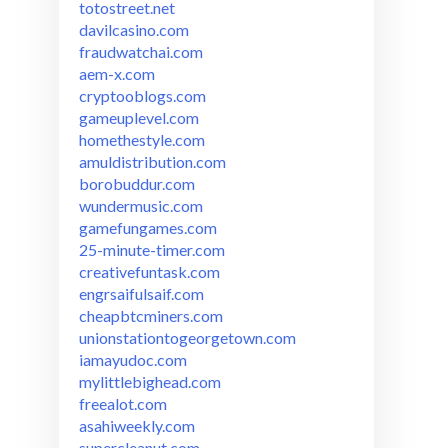
totostreet.net
davilcasino.com
fraudwatchai.com
aem-x.com
cryptooblogs.com
gameuplevel.com
homethestyle.com
amuldistribution.com
borobuddur.com
wundermusic.com
gamefungames.com
25-minute-timer.com
creativefuntask.com
engrsaifulsaif.com
cheapbtcminers.com
unionstationtogeorgetown.com
iamayudoc.com
mylittlebighead.com
freealot.com
asahiweekly.com
supercleanut.com