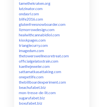
tamethekraken.org
lutzinator.com
ondasrl.com
blife2016.com
glutenfreesnowboarder.com
lizmorrowdesign.com
healwithcannabidiol.com
kioskpages.com
trianglecurry.com
imagedum.com
thetowerswellnessretreat.com
officialgelatostrain.com
kaethejeweler.com
sattamatkasattaking.com
onepetlife.com
thebillboardexperiment.com
beachufabet.biz
mon-tresse-de-lit.com
sugarufabet.biz
boxufabet.biz