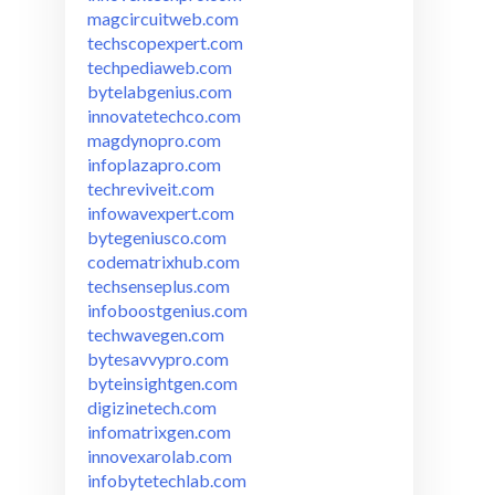
magcircuitweb.com
techscopexpert.com
techpediaweb.com
bytelabgenius.com
innovatetechco.com
magdynopro.com
infoplazapro.com
techreviveit.com
infowavexpert.com
bytegeniusco.com
codematrixhub.com
techsenseplus.com
infoboostgenius.com
techwavegen.com
bytesavvypro.com
byteinsightgen.com
digizinetech.com
infomatrixgen.com
innovexarolab.com
infobytetechlab.com