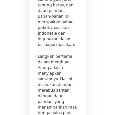
tepung beras, dan
daun pandan.
Bahan-bahan ini
merupakan bahan
pokok masakan
Indonesia dan
digunakan dalam
berbagai masakan.
Langkah pertama
dalam membuat
Ajoqq adalah
menyiapkan
santannya. Hal ini
dilakukan dengan
merebus santan
dengan daun
pandan, yang
menambahkan rasa
bunga halus pada