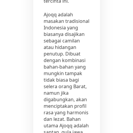
tercinta ini.
Ajoqq adalah
masakan tradisional
Indonesia yang
biasanya disajikan
sebagai camilan
atau hidangan
penutup. Dibuat
dengan kombinasi
bahan-bahan yang
mungkin tampak
tidak biasa bagi
selera orang Barat,
namun jika
digabungkan, akan
menciptakan profil
rasa yang harmonis
dan lezat. Bahan
utama Ajoqq adalah
santan, gula jawa,