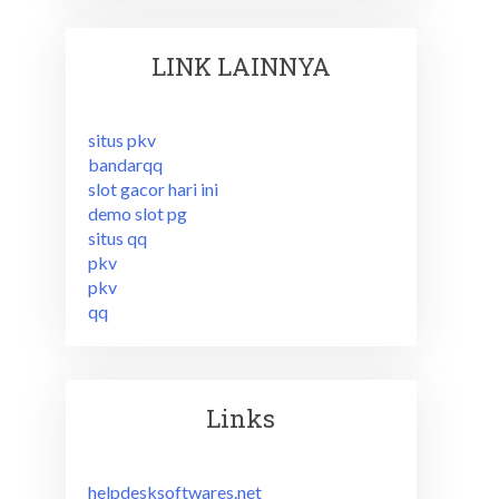
LINK LAINNYA
situs pkv
bandarqq
slot gacor hari ini
demo slot pg
situs qq
pkv
pkv
qq
Links
helpdesksoftwares.net