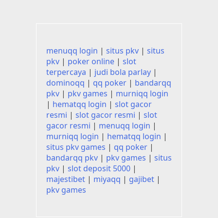
menuqq login
|
situs pkv
|
situs
pkv
|
poker online
|
slot
terpercaya
|
judi bola parlay
|
dominoqq
|
qq poker
|
bandarqq
pkv
|
pkv games
|
murniqq login
|
hematqq login
|
slot gacor
resmi
|
slot gacor resmi
|
slot
gacor resmi
|
menuqq login
|
murniqq login
|
hematqq login
|
situs pkv games
|
qq poker
|
bandarqq pkv
|
pkv games
|
situs
pkv
|
slot deposit 5000
|
majestibet
|
miyaqq
|
gajibet
|
pkv games