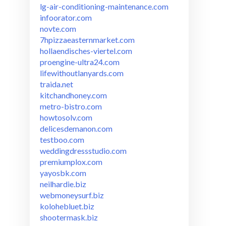
lg-air-conditioning-maintenance.com
infoorator.com
novte.com
7hpizzaeasternmarket.com
hollaendisches-viertel.com
proengine-ultra24.com
lifewithoutlanyards.com
traida.net
kitchandhoney.com
metro-bistro.com
howtosolv.com
delicesdemanon.com
testboo.com
weddingdressstudio.com
premiumplox.com
yayosbk.com
neilhardie.biz
webmoneysurf.biz
kolohebluet.biz
shootermask.biz