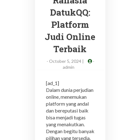
Rahasia
DatukQQ:
Platform
Judi Online
Terbaik
-
October 5, 2024 |
-
admin
[ad_1]
Dalam dunia perjudian
online, menemukan
platform yang andal
dan bereputasi baik
bisa menjadi tugas
yang menakutkan.
Dengan begitu banyak
pilihan yang tersedia,