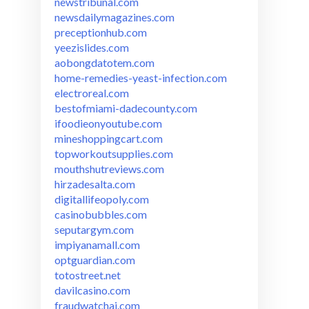
newstribunal.com
newsdailymagazines.com
preceptionhub.com
yeezislides.com
aobongdatotem.com
home-remedies-yeast-infection.com
electroreal.com
bestofmiami-dadecounty.com
ifoodieonyoutube.com
mineshoppingcart.com
topworkoutsupplies.com
mouthshutreviews.com
hirzadesalta.com
digitallifeopoly.com
casinobubbles.com
seputargym.com
impiyanamall.com
optguardian.com
totostreet.net
davilcasino.com
fraudwatchai.com