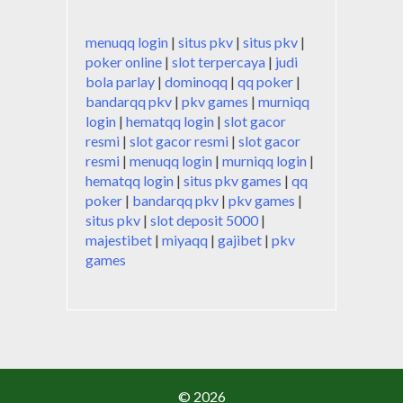
menuqq login
|
situs pkv
|
situs pkv
|
poker online
|
slot terpercaya
|
judi
bola parlay
|
dominoqq
|
qq poker
|
bandarqq pkv
|
pkv games
|
murniqq
login
|
hematqq login
|
slot gacor
resmi
|
slot gacor resmi
|
slot gacor
resmi
|
menuqq login
|
murniqq login
|
hematqq login
|
situs pkv games
|
qq
poker
|
bandarqq pkv
|
pkv games
|
situs pkv
|
slot deposit 5000
|
majestibet
|
miyaqq
|
gajibet
|
pkv
games
© 2026