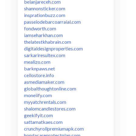
belanjareceh.com
shannonsticker.com
insprationbuzz.com
passeiodebarcoarraial.com
fondworth.com
iamseharkhan.com
thelatestkhabrain.com
digitaldesignproperties.com
sarkariresultex.com
mealizo.com
barknpaws.net
cellostore.info
asmediamaker.com
globalthoughtonline.com
moneiify.com
myyatchrentals.com
shalomcandlestores.com
geekifyit.com
sattamatkaes.com
crunchyrollpremiumapk.com
hondacareprotectplan.com