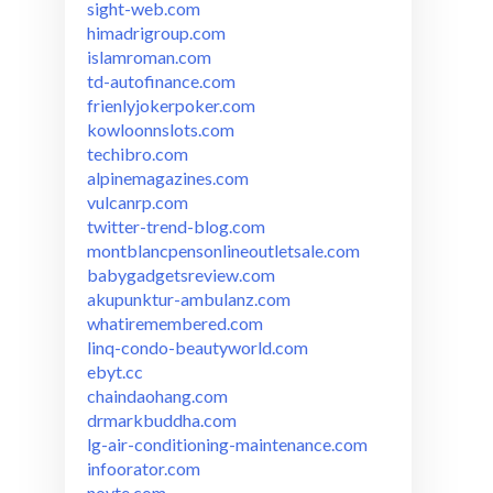
sight-web.com
himadrigroup.com
islamroman.com
td-autofinance.com
frienlyjokerpoker.com
kowloonnslots.com
techibro.com
alpinemagazines.com
vulcanrp.com
twitter-trend-blog.com
montblancpensonlineoutletsale.com
babygadgetsreview.com
akupunktur-ambulanz.com
whatiremembered.com
linq-condo-beautyworld.com
ebyt.cc
chaindaohang.com
drmarkbuddha.com
lg-air-conditioning-maintenance.com
infoorator.com
novte.com