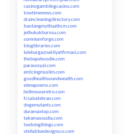
casinogamblingcasino.com
towtimenews.com
draincleaningdirectory.com
baotangmythuathcm.com
jethukukburosu.com
somniumforge.com
bloglibraries.com
luleburgaznakliyatfirmasi.com
thebapehoodie.com
parasosyal.com
enticingmuslim.com
goodhealthsoundwealth.com
elenapoems.com
hellmouseretro.com
fcsabatehran.com
dogemutants.com
duramaxtop.com
takamasoudia.com
twdoingthings.com
stellabluedesignsco.com