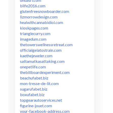
ondasrl.com
blife2016.com
glutenfreesnowboarder.com
lizmorrowdesign.com
healwithcannabidiol.com
kioskpages.com
trianglecurry.com
imagedum.com
thetowerswellnessretreat.com
officialgelatostrain.com
kaethejeweler.com
sattamatkasattaking.com
onepetlife.com
thebillboardexperiment.com
beachufabet.biz
mon-tresse-de-lit.com
sugarufabet.biz
boxufabet.biz
topgearautoservices.net
figurine-jouet.com
your-facebook-address.com