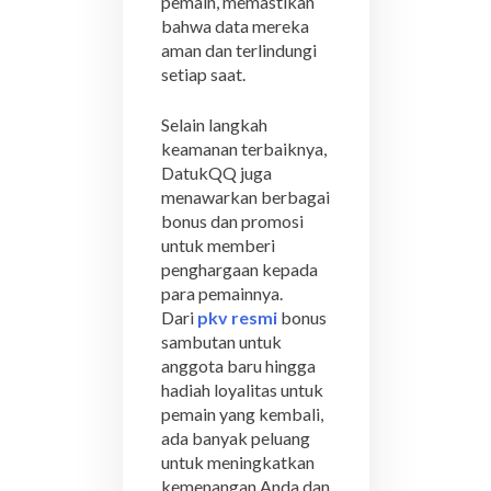
pemain, memastikan
bahwa data mereka
aman dan terlindungi
setiap saat.
Selain langkah
keamanan terbaiknya,
DatukQQ juga
menawarkan berbagai
bonus dan promosi
untuk memberi
penghargaan kepada
para pemainnya.
Dari
pkv resmi
bonus
sambutan untuk
anggota baru hingga
hadiah loyalitas untuk
pemain yang kembali,
ada banyak peluang
untuk meningkatkan
kemenangan Anda dan