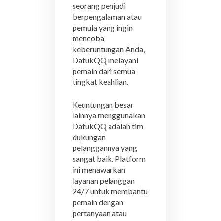
seorang penjudi
berpengalaman atau
pemula yang ingin
mencoba
keberuntungan Anda,
DatukQQ melayani
pemain dari semua
tingkat keahlian.
Keuntungan besar
lainnya menggunakan
DatukQQ adalah tim
dukungan
pelanggannya yang
sangat baik. Platform
ini menawarkan
layanan pelanggan
24/7 untuk membantu
pemain dengan
pertanyaan atau