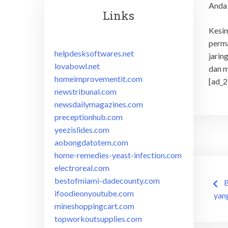
Anda 
Links
Kesim
perma
helpdesksoftwares.net
jarin
lovabowl.net
dan m
homeimprovementit.com
[ad_2
newstribunal.com
newsdailymagazines.com
preceptionhub.com
yeezislides.com
aobongdatotem.com
home-remedies-yeast-infection.com
electroreal.com
Po
bestofmiami-dadecounty.com
B
ifoodieonyoutube.com
yan
na
mineshoppingcart.com
topworkoutsupplies.com