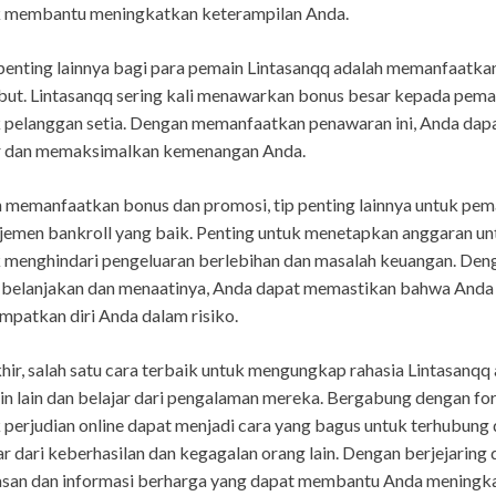
 membantu meningkatkan keterampilan Anda.
penting lainnya bagi para pemain Lintasanqq adalah memanfaatka
but. Lintasanqq sering kali menawarkan bonus besar kepada pemai
 pelanggan setia. Dengan memanfaatkan penawaran ini, Anda da
r dan memaksimalkan kemenangan Anda.
n memanfaatkan bonus dan promosi, tip penting lainnya untuk pe
emen bankroll yang baik. Penting untuk menetapkan anggaran unt
 menghindari pengeluaran berlebihan dan masalah keuangan. Den
belanjakan dan menaatinya, Anda dapat memastikan bahwa Anda 
patkan diri Anda dalam risiko.
hir, salah satu cara terbaik untuk mengungkap rahasia Lintasan
n lain dan belajar dari pengalaman mereka. Bergabung dengan fo
 perjudian online dapat menjadi cara yang bagus untuk terhubung d
ar dari keberhasilan dan kegagalan orang lain. Dengan berjejarin
an dan informasi berharga yang dapat membantu Anda meningka