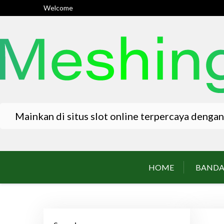
Skip
Welcome
to
content
Mainkan di situs slot online terpercaya denga
HOME
BAND