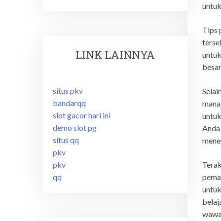
untuk
Tips 
terse
LINK LAINNYA
untuk
besa
situs pkv
Selai
bandarqq
manaj
slot gacor hari ini
untuk
demo slot pg
Anda 
situs qq
menem
pkv
Terak
pkv
pemai
qq
untuk
belaj
wawas