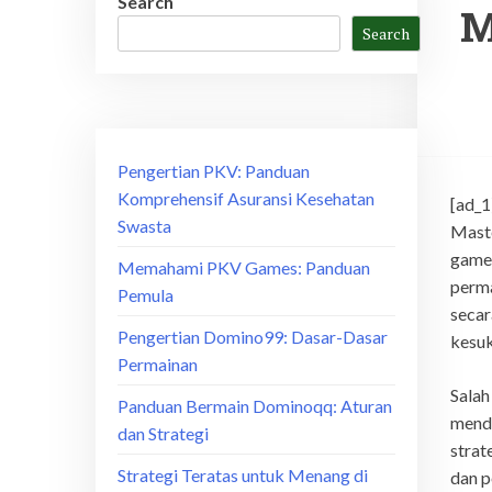
Search
M
Search
Pengertian PKV: Panduan
Komprehensif Asuransi Kesehatan
[ad_1
Swasta
Maste
gamep
Memahami PKV Games: Panduan
perma
Pemula
secar
Pengertian Domino99: Dasar-Dasar
kesu
Permainan
Salah
Panduan Bermain Dominoqq: Aturan
menda
dan Strategi
strat
Strategi Teratas untuk Menang di
dan p