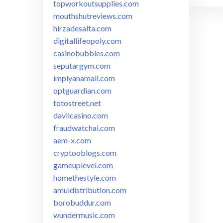
topworkoutsupplies.com
mouthshutreviews.com
hirzadesalta.com
digitallifeopoly.com
casinobubbles.com
seputargym.com
impiyanamall.com
optguardian.com
totostreet.net
davilcasino.com
fraudwatchai.com
aem-x.com
cryptooblogs.com
gameuplevel.com
homethestyle.com
amuldistribution.com
borobuddur.com
wundermusic.com