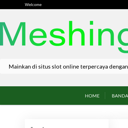
Skip
Welcome
to
content
Mainkan di situs slot online terpercaya denga
HOME
BAND