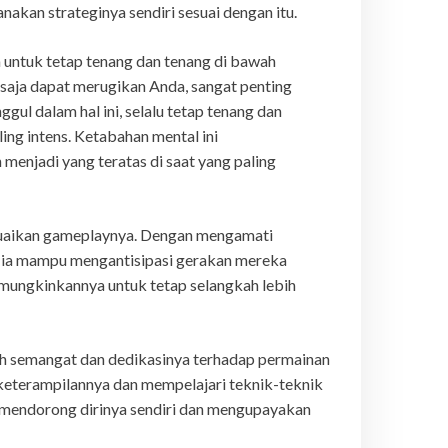
kan strateginya sendiri sesuai dengan itu.
ntuk tetap tenang dan tenang di bawah
 saja dapat merugikan Anda, sangat penting
gul dalam hal ini, selalu tetap tenang dan
ng intens. Ketabahan mental ini
enjadi yang teratas di saat yang paling
suaikan gameplaynya. Dengan mengamati
 ia mampu mengantisipasi gerakan mereka
memungkinkannya untuk tetap selangkah lebih
h semangat dan dedikasinya terhadap permainan
 keterampilannya dan mempelajari teknik-teknik
s mendorong dirinya sendiri dan mengupayakan