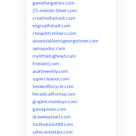
gamefungames.com
25-minute-timer.com
creativefuntask.com
engrsaifulsaif.com
cheapbtcminers.com
unionstationtogeorgetown.com
iamayudoc.com
mylittlebighead.com
freealot.com
asahiweekly.com
supercleanut.com
bedandbicycle.com
heraldcalifornia.com
graphicmonkeys.com
gamepixies.com
drawneastart.com
fasthokislot88.com
safecasinotips.com