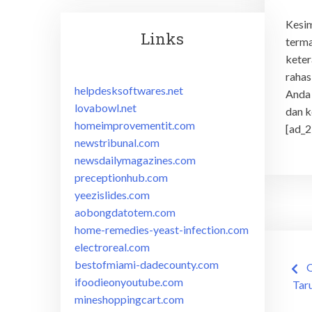
Kesim
Links
terma
keter
rahas
helpdesksoftwares.net
Anda 
lovabowl.net
dan k
homeimprovementit.com
[ad_2
newstribunal.com
newsdailymagazines.com
preceptionhub.com
yeezislides.com
aobongdatotem.com
home-remedies-yeast-infection.com
electroreal.com
Po
bestofmiami-dadecounty.com
Q
ifoodieonyoutube.com
Taru
na
mineshoppingcart.com