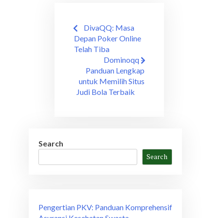
Post
DivaQQ: Masa
navigation
Depan Poker Online
Telah Tiba
Dominoqq –
Panduan Lengkap
untuk Memilih Situs
Judi Bola Terbaik
Search
Search
Pengertian PKV: Panduan Komprehensif
Asuransi Kesehatan Swasta