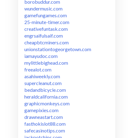
borobuddur.com
wundermusic.com
gamefungames.com
25-minute-timer.com
creativefuntask.com
engrsaifulsaif.com
cheapbtcminers.com
unionstationtogeorgetown.com
iamayudoc.com
mylittlebighead.com
freealot.com
asahiweekly.com
supercleanut.com
bedandbicycle.com
heraldcalifornia.com
graphicmonkeys.com
gamepixies.com
drawneastart.com
fasthokislot88.com
safecasinotips.com
jackpotchips.com