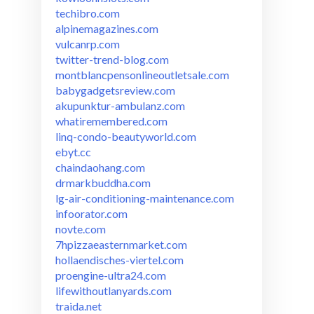
techibro.com
alpinemagazines.com
vulcanrp.com
twitter-trend-blog.com
montblancpensonlineoutletsale.com
babygadgetsreview.com
akupunktur-ambulanz.com
whatiremembered.com
linq-condo-beautyworld.com
ebyt.cc
chaindaohang.com
drmarkbuddha.com
lg-air-conditioning-maintenance.com
infoorator.com
novte.com
7hpizzaeasternmarket.com
hollaendisches-viertel.com
proengine-ultra24.com
lifewithoutlanyards.com
traida.net