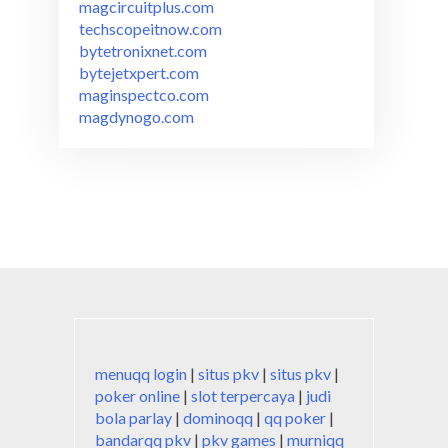
magcircuitplus.com
techscopeitnow.com
bytetronixnet.com
bytejetxpert.com
maginspectco.com
magdynogo.com
menuqq login
|
situs pkv
|
situs pkv
|
poker online
|
slot terpercaya
|
judi
bola parlay
|
dominoqq
|
qq poker
|
bandarqq pkv
|
pkv games
|
murniqq