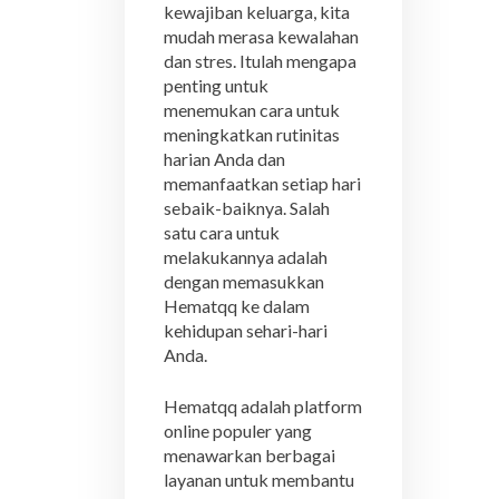
kewajiban keluarga, kita
mudah merasa kewalahan
dan stres. Itulah mengapa
penting untuk
menemukan cara untuk
meningkatkan rutinitas
harian Anda dan
memanfaatkan setiap hari
sebaik-baiknya. Salah
satu cara untuk
melakukannya adalah
dengan memasukkan
Hematqq ke dalam
kehidupan sehari-hari
Anda.
Hematqq adalah platform
online populer yang
menawarkan berbagai
layanan untuk membantu