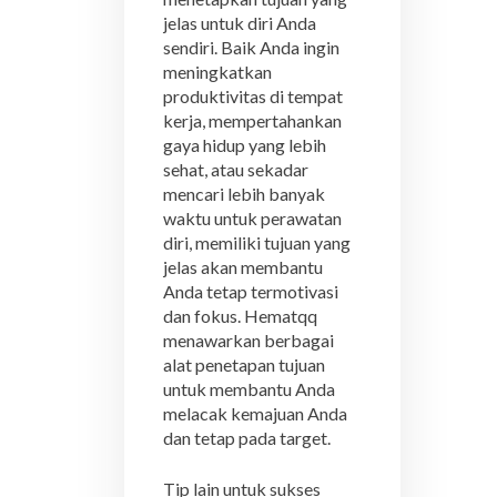
jelas untuk diri Anda
sendiri. Baik Anda ingin
meningkatkan
produktivitas di tempat
kerja, mempertahankan
gaya hidup yang lebih
sehat, atau sekadar
mencari lebih banyak
waktu untuk perawatan
diri, memiliki tujuan yang
jelas akan membantu
Anda tetap termotivasi
dan fokus. Hematqq
menawarkan berbagai
alat penetapan tujuan
untuk membantu Anda
melacak kemajuan Anda
dan tetap pada target.
Tip lain untuk sukses