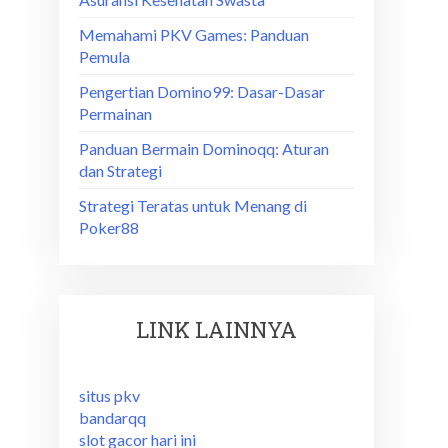
Memahami PKV Games: Panduan
Pemula
Pengertian Domino99: Dasar-Dasar
Permainan
Panduan Bermain Dominoqq: Aturan
dan Strategi
Strategi Teratas untuk Menang di
Poker88
LINK LAINNYA
situs pkv
bandarqq
slot gacor hari ini