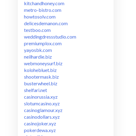
kitchandhoney.com
metro-bistro.com
howtosolv.com
delicesdemanon.com
testboo.com
weddingdressstudio.com
premiumplox.com
yayosbk.com
neilhardie.biz
webmoneysurf.biz
kolohebluet.biz
shootermask.biz
busterwheel.biz
shelfari.net
casinorussia.xyz
slotumcasino.xyz
casinoglamour.xyz
casinodollars.xyz
casinojoker.xyz
pokerdewa.xyz