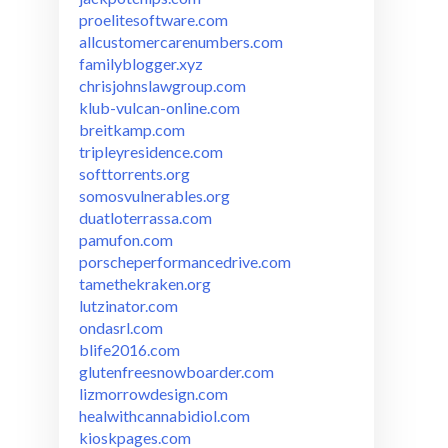
proelitesoftware.com
allcustomercarenumbers.com
familyblogger.xyz
chrisjohnslawgroup.com
klub-vulcan-online.com
breitkamp.com
tripleyresidence.com
softtorrents.org
somosvulnerables.org
duatloterrassa.com
pamufon.com
porscheperformancedrive.com
tamethekraken.org
lutzinator.com
ondasrl.com
blife2016.com
glutenfreesnowboarder.com
lizmorrowdesign.com
healwithcannabidiol.com
kioskpages.com