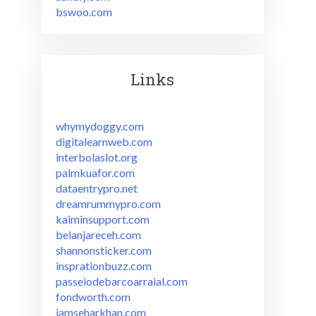
bswoo.com
Links
whymydoggy.com
digitalearnweb.com
interbolaslot.org
palmkuafor.com
dataentrypro.net
dreamrummypro.com
kaiminsupport.com
belanjareceh.com
shannonsticker.com
insprationbuzz.com
passeiodebarcoarraial.com
fondworth.com
iamseharkhan.com