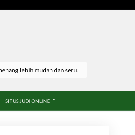
 menang lebih mudah dan seru.
SITUS JUDI ONLINE