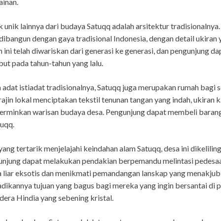
inan.
 unik lainnya dari budaya Satuqq adalah arsitektur tradisionalny
dibangun dengan gaya tradisional Indonesia, dengan detail ukiran 
 ini telah diwariskan dari generasi ke generasi, dan pengunjung da
but pada tahun-tahun yang lalu.
n adat istiadat tradisionalnya, Satuqq juga merupakan rumah bagi 
ajin lokal menciptakan tekstil tenunan tangan yang indah, ukiran 
rminkan warisan budaya desa. Pengunjung dapat membeli barang-b
tuqq.
yang tertarik menjelajahi keindahan alam Satuqq, desa ini dikelilin
njung dapat melakukan pendakian berpemandu melintasi pedesaan
 liar eksotis dan menikmati pemandangan lanskap yang menakjubkan
dikannya tujuan yang bagus bagi mereka yang ingin bersantai di pa
era Hindia yang sebening kristal.