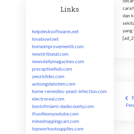
Secar
Links
cara 
dan k
sekit
yang 
helpdesksoftwares.net
[ad_2
lovabowl.net
homeimprovementit.com
newstribunal.com
newsdailymagazines.com
preceptionhub.com
yeezislides.com
aobongdatotem.com
home-remedies-yeast-infection.com
Po
B
electroreal.com
Pen
bestofmiami-dadecounty.com
na
ifoodieonyoutube.com
mineshoppingcart.com
topworkoutsupplies.com