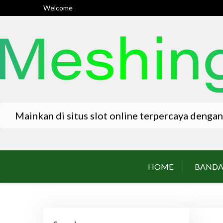
Skip
Welcome
to
content
Mainkan di situs slot online terpercaya denga
HOME
BAND