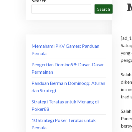
Search
Search
[ad_1
Satuq
Memahami PKV Games: Panduan
yang 
Pemula
pengu
Pengertian Domino99: Dasar-Dasar
Permainan
Salah
diken
Panduan Bermain Dominoqq: Aturan
ini m
dan Strategi
tradi
Strategi Teratas untuk Menang di
Poker88
Salah
Panen
10 Strategi Poker Teratas untuk
bersy
Pemula