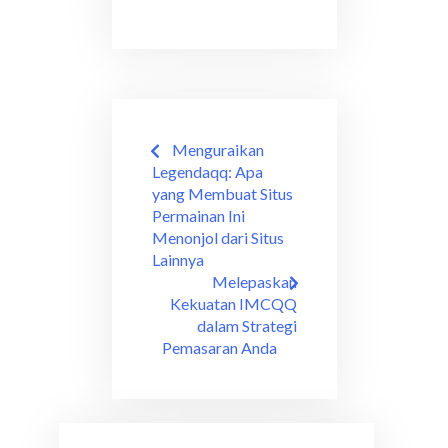
Post
Menguraikan
navigation
Legendaqq: Apa
yang Membuat Situs
Permainan Ini
Menonjol dari Situs
Lainnya
Melepaskan
Kekuatan IMCQQ
dalam Strategi
Pemasaran Anda