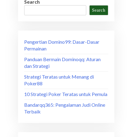
Search
Search
Pengertian Domino99: Dasar-Dasar
Permainan
Panduan Bermain Dominoqq: Aturan
dan Strategi
Strategi Teratas untuk Menang di
Poker88
10 Strategi Poker Teratas untuk Pemula
Bandarqq365: Pengalaman Judi Online
Terbaik