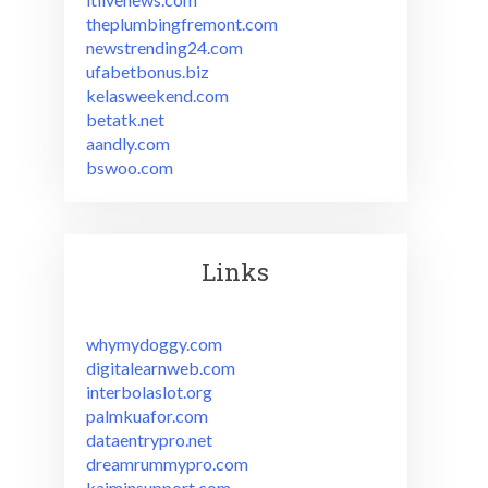
theplumbingfremont.com
newstrending24.com
ufabetbonus.biz
kelasweekend.com
betatk.net
aandly.com
bswoo.com
Links
whymydoggy.com
digitalearnweb.com
interbolaslot.org
palmkuafor.com
dataentrypro.net
dreamrummypro.com
kaiminsupport.com