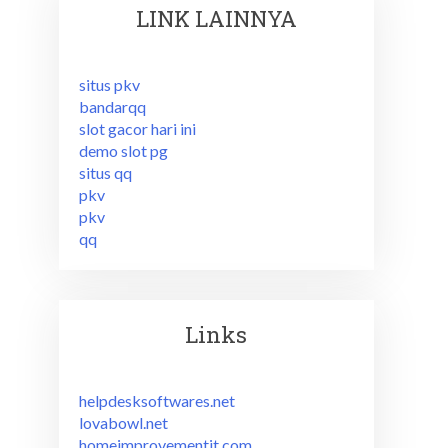
LINK LAINNYA
situs pkv
bandarqq
slot gacor hari ini
demo slot pg
situs qq
pkv
pkv
qq
Links
helpdesksoftwares.net
lovabowl.net
homeimprovementit.com