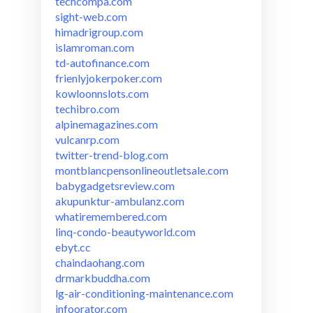
techcompa.com
sight-web.com
himadrigroup.com
islamroman.com
td-autofinance.com
frienlyjokerpoker.com
kowloonnslots.com
techibro.com
alpinemagazines.com
vulcanrp.com
twitter-trend-blog.com
montblancpensonlineoutletsale.com
babygadgetsreview.com
akupunktur-ambulanz.com
whatiremembered.com
linq-condo-beautyworld.com
ebyt.cc
chaindaohang.com
drmarkbuddha.com
lg-air-conditioning-maintenance.com
infoorator.com