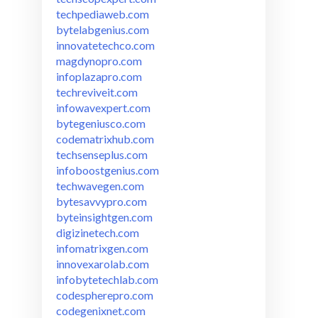
techpediaweb.com
bytelabgenius.com
innovatetechco.com
magdynopro.com
infoplazapro.com
techreviveit.com
infowavexpert.com
bytegeniusco.com
codematrixhub.com
techsenseplus.com
infoboostgenius.com
techwavegen.com
bytesavvypro.com
byteinsightgen.com
digizinetech.com
infomatrixgen.com
innovexarolab.com
infobytetechlab.com
codespherepro.com
codegenixnet.com