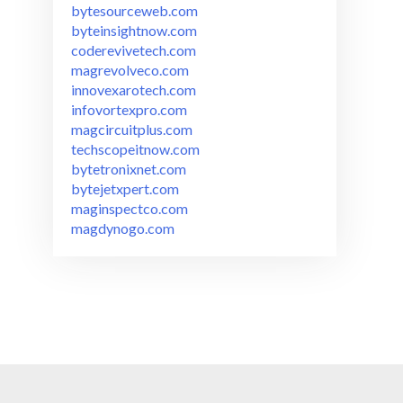
bytesourceweb.com
byteinsightnow.com
coderevivetech.com
magrevolveco.com
innovexarotech.com
infovortexpro.com
magcircuitplus.com
techscopeitnow.com
bytetronixnet.com
bytejetxpert.com
maginspectco.com
magdynogo.com