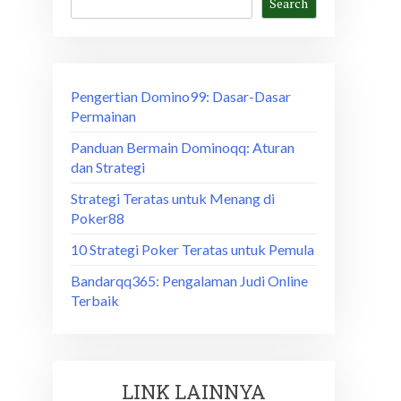
Search
Pengertian Domino99: Dasar-Dasar
Permainan
Panduan Bermain Dominoqq: Aturan
dan Strategi
Strategi Teratas untuk Menang di
Poker88
10 Strategi Poker Teratas untuk Pemula
Bandarqq365: Pengalaman Judi Online
Terbaik
LINK LAINNYA