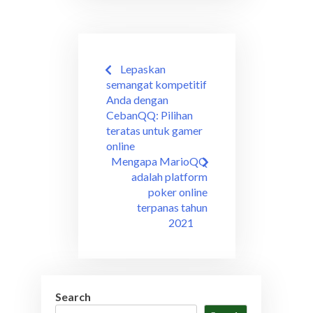
Post
Lepaskan
navigation
semangat kompetitif
Anda dengan
CebanQQ: Pilihan
teratas untuk gamer
online
Mengapa MarioQQ
adalah platform
poker online
terpanas tahun
2021
Search