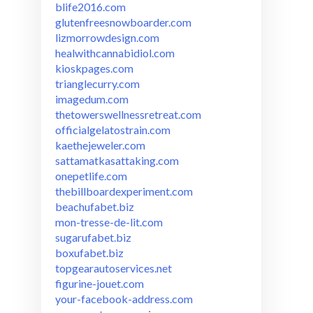
blife2016.com
glutenfreesnowboarder.com
lizmorrowdesign.com
healwithcannabidiol.com
kioskpages.com
trianglecurry.com
imagedum.com
thetowerswellnessretreat.com
officialgelatostrain.com
kaethejeweler.com
sattamatkasattaking.com
onepetlife.com
thebillboardexperiment.com
beachufabet.biz
mon-tresse-de-lit.com
sugarufabet.biz
boxufabet.biz
topgearautoservices.net
figurine-jouet.com
your-facebook-address.com