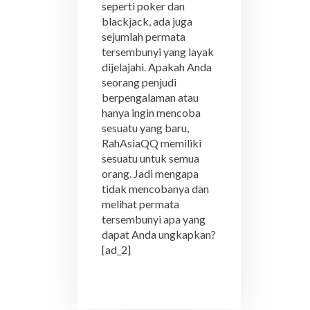
seperti poker dan
blackjack, ada juga
sejumlah permata
tersembunyi yang layak
dijelajahi. Apakah Anda
seorang penjudi
berpengalaman atau
hanya ingin mencoba
sesuatu yang baru,
RahAsiaQQ memiliki
sesuatu untuk semua
orang. Jadi mengapa
tidak mencobanya dan
melihat permata
tersembunyi apa yang
dapat Anda ungkapkan?
[ad_2]