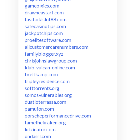
gamepixies.com
drawneastart.com
fasthokislot88.com
safecasinotips.com
jackpotchips.com
proelitesoftware.com
allcustomercarenumbers.com
familyblogger.xyz
chrisjohnslawgroup.com
klub-vulcan-online.com
breitkamp.com
tripleyresidence.com
softtorrents.org
somosvulnerables.org
duatloterrassa.com
pamufon.com
porscheperformancedrive.com
tamethekraken.org
lutzinator.com
ondasrl.com