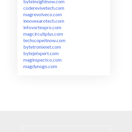
byteinsightnow.com
coderevivetech.com
magrevolveco.com
innovexarotech.com
infovortexpro.com
magcircuitplus.com
techscopeitnow.com
bytetronixnet.com
bytejetxpert.com
maginspectco.com
magdynogo.com