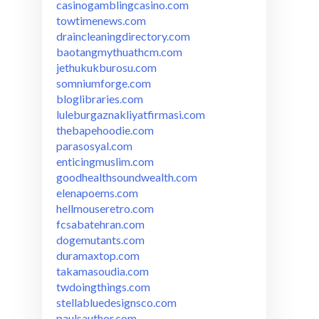
casinogamblingcasino.com
towtimenews.com
draincleaningdirectory.com
baotangmythuathcm.com
jethukukburosu.com
somniumforge.com
bloglibraries.com
luleburgaznakliyatfirmasi.com
thebapehoodie.com
parasosyal.com
enticingmuslim.com
goodhealthsoundwealth.com
elenapoems.com
hellmouseretro.com
fcsabatehran.com
dogemutants.com
duramaxtop.com
takamasoudia.com
twdoingthings.com
stellabluedesignsco.com
paulsauthor.com