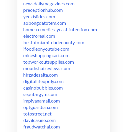
newsdailymagazines.com
preceptionhub.com
yeezislides.com
aobongdatotem.com
home-remedies-yeast-infection.com
electroreal.com
bestofmiami-dadecounty.com
ifoodieonyoutube.com
mineshoppingcart.com
topworkoutsupplies.com
mouthshutreviews.com
hirzadesalta.com
digitallifeopoly.com
casinobubbles.com
seputargym.com
impiyanamall.com
optguardian.com
totostreet.net
davilcasino.com
fraudwatchai.com