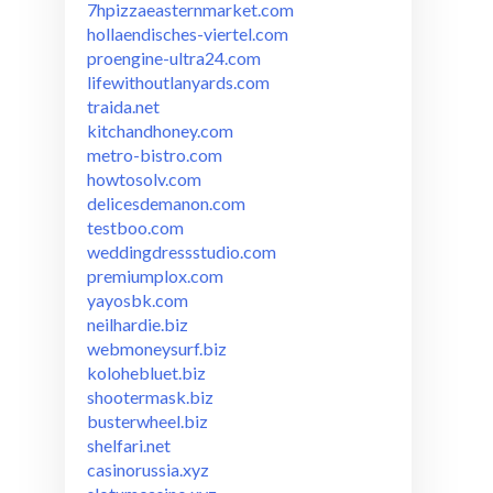
7hpizzaeasternmarket.com
hollaendisches-viertel.com
proengine-ultra24.com
lifewithoutlanyards.com
traida.net
kitchandhoney.com
metro-bistro.com
howtosolv.com
delicesdemanon.com
testboo.com
weddingdressstudio.com
premiumplox.com
yayosbk.com
neilhardie.biz
webmoneysurf.biz
kolohebluet.biz
shootermask.biz
busterwheel.biz
shelfari.net
casinorussia.xyz