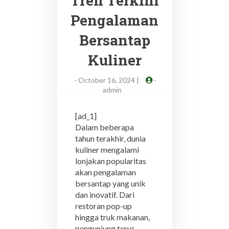
Tren Terkini
Pengalaman
Bersantap
Kuliner
-
October 16, 2024 |
-
admin
[ad_1]
Dalam beberapa
tahun terakhir, dunia
kuliner mengalami
lonjakan popularitas
akan pengalaman
bersantap yang unik
dan inovatif. Dari
restoran pop-up
hingga truk makanan,
pengunjung terus