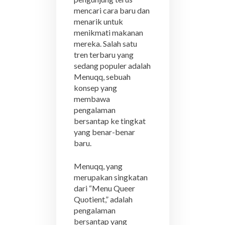
mencari cara baru dan
menarik untuk
menikmati makanan
mereka. Salah satu
tren terbaru yang
sedang populer adalah
Menuqq, sebuah
konsep yang
membawa
pengalaman
bersantap ke tingkat
yang benar-benar
baru.
Menuqq, yang
merupakan singkatan
dari “Menu Queer
Quotient,” adalah
pengalaman
bersantap yang