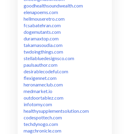
goodhealthsoundwealth.com
elenapoems.com
hellmouseretro.com
fcsabatehran.com
dogemutants.com
duramaxtop.com
takamasoudia.com
twdoingthings.com
stellabluedesignsco.com
paulsauthor.com
desirablecodeful.com
flexigennet.com
heronameclub.com
medmarket.io
outdoortablez.com
infotomy.com
healthysupplementsolution.com
codespottech.com
techdynogo.com
magchronicle.com