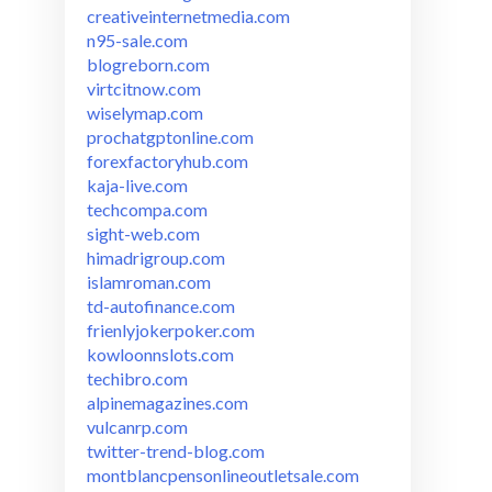
creativeinternetmedia.com
n95-sale.com
blogreborn.com
virtcitnow.com
wiselymap.com
prochatgptonline.com
forexfactoryhub.com
kaja-live.com
techcompa.com
sight-web.com
himadrigroup.com
islamroman.com
td-autofinance.com
frienlyjokerpoker.com
kowloonnslots.com
techibro.com
alpinemagazines.com
vulcanrp.com
twitter-trend-blog.com
montblancpensonlineoutletsale.com