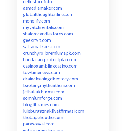
cellostore.info
asmediamaker.com
globalthoughtonline.com
moneiify.com
myyatchrentals.com
shalomcandlestores.com
geekifyit.com
sattamatkaes.com
crunchyrollpremiumapk.com
hondacareprotectplan.com
casinogamblingcasino.com
towtimenews.com
draincleaningdirectory.com
baotangmythuathcm.com
jethukukburosu.com
somniumforge.com
bloglibraries.com
luleburgaznakliyatfirmasi.com
thebapehoodie.com
parasosyal.com
enticingmuslim.com