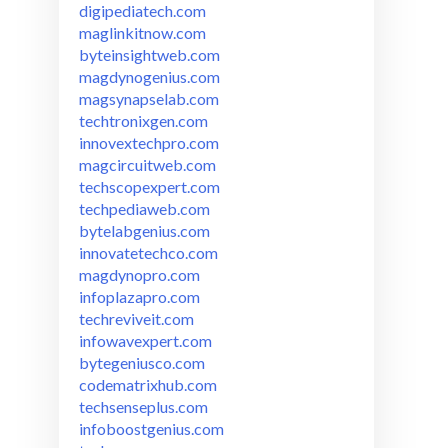
digipediatech.com
maglinkitnow.com
byteinsightweb.com
magdynogenius.com
magsynapselab.com
techtronixgen.com
innovextechpro.com
magcircuitweb.com
techscopexpert.com
techpediaweb.com
bytelabgenius.com
innovatetechco.com
magdynopro.com
infoplazapro.com
techreviveit.com
infowavexpert.com
bytegeniusco.com
codematrixhub.com
techsenseplus.com
infoboostgenius.com