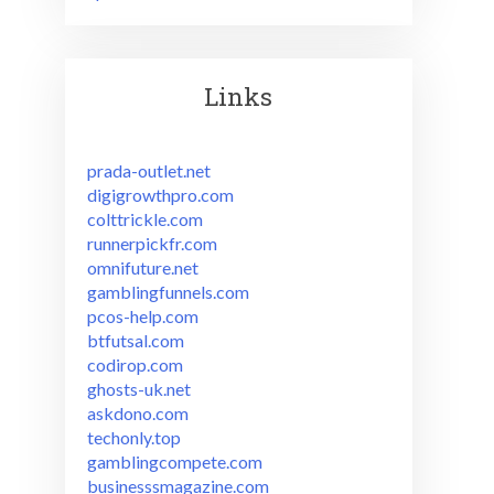
Links
prada-outlet.net
digigrowthpro.com
colttrickle.com
runnerpickfr.com
omnifuture.net
gamblingfunnels.com
pcos-help.com
btfutsal.com
codirop.com
ghosts-uk.net
askdono.com
techonly.top
gamblingcompete.com
businesssmagazine.com