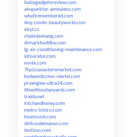
babygadgetsreview.com
akupunktur-ambulanz.com
whatiremembered.com
linq-condo-beautyworld.com
ebyt.cc
chaindaohang.com
drmarkbuddha.com
lg-air-conditioning-maintenance.com
infoorator.com
novte.com
7hpizzaeasternmarket.com
hollaendisches-viertel.com
proengine-ultra24.com
lifewithoutlanyards.com
traida.net
kitchandhoney.com
metro-bistro.com
howtosolv.com
delicesdemanon.com
testboo.com
weddingdressstudio.com