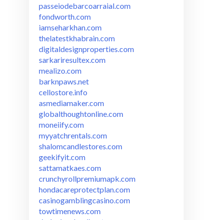
passeiodebarcoarraial.com
fondworth.com
iamseharkhan.com
thelatestkhabrain.com
digitaldesignproperties.com
sarkariresultex.com
mealizo.com
barknpaws.net
cellostore.info
asmediamaker.com
globalthoughtonline.com
moneiify.com
myyatchrentals.com
shalomcandlestores.com
geekifyit.com
sattamatkaes.com
crunchyrollpremiumapk.com
hondacareprotectplan.com
casinogamblingcasino.com
towtimenews.com