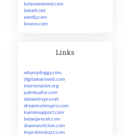
kelasweekend.com
betatk.net
aandly.com
bswoo.com
Links
whymydoggy.com
digitalearnweb.com
interbolaslot.org
palmkuafor.com
dataentrypro.net
dreamrummypro.com
kaiminsupport.com
belanjareceh.com
shannonsticker.com
insprationbuzz.com