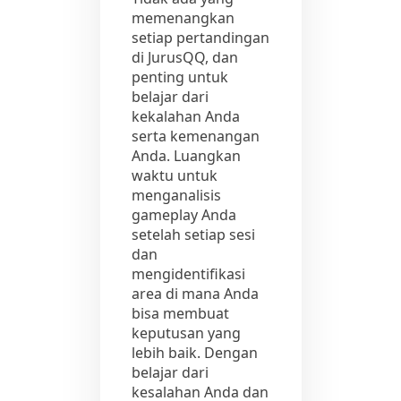
memenangkan
setiap pertandingan
di JurusQQ, dan
penting untuk
belajar dari
kekalahan Anda
serta kemenangan
Anda. Luangkan
waktu untuk
menganalisis
gameplay Anda
setelah setiap sesi
dan
mengidentifikasi
area di mana Anda
bisa membuat
keputusan yang
lebih baik. Dengan
belajar dari
kesalahan Anda dan