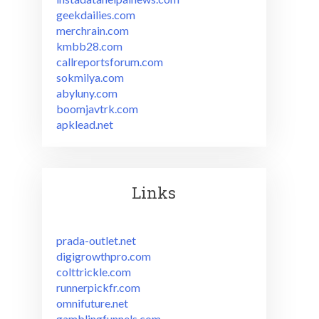
geekdailies.com
merchrain.com
kmbb28.com
callreportsforum.com
sokmilya.com
abyluny.com
boomjavtrk.com
apklead.net
Links
prada-outlet.net
digigrowthpro.com
colttrickle.com
runnerpickfr.com
omnifuture.net
gamblingfunnels.com