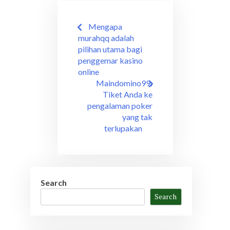
Post
Mengapa
navigation
murahqq adalah
pilihan utama bagi
penggemar kasino
online
Maindomino99:
Tiket Anda ke
pengalaman poker
yang tak
terlupakan
Search
Search