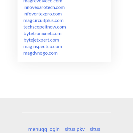
magrevolveco.com
innovexarotech.com
infovortexpro.com
magcircuitplus.com
techscopeitnow.com
bytetronixnet.com
bytejetxpert.com
maginspectco.com
magdynogo.com
menuqq login
|
situs pkv
|
situs