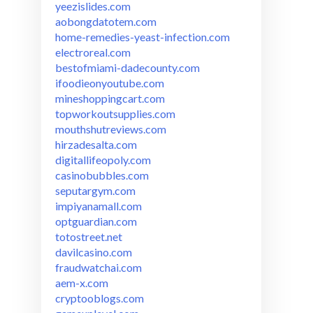
yeezislides.com
aobongdatotem.com
home-remedies-yeast-infection.com
electroreal.com
bestofmiami-dadecounty.com
ifoodieonyoutube.com
mineshoppingcart.com
topworkoutsupplies.com
mouthshutreviews.com
hirzadesalta.com
digitallifeopoly.com
casinobubbles.com
seputargym.com
impiyanamall.com
optguardian.com
totostreet.net
davilcasino.com
fraudwatchai.com
aem-x.com
cryptooblogs.com