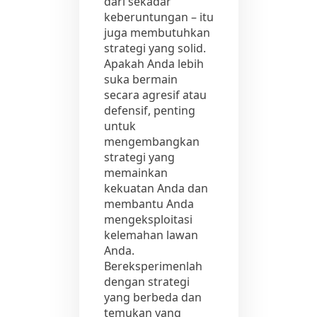
dari sekadar
keberuntungan – itu
juga membutuhkan
strategi yang solid.
Apakah Anda lebih
suka bermain
secara agresif atau
defensif, penting
untuk
mengembangkan
strategi yang
memainkan
kekuatan Anda dan
membantu Anda
mengeksploitasi
kelemahan lawan
Anda.
Bereksperimenlah
dengan strategi
yang berbeda dan
temukan yang