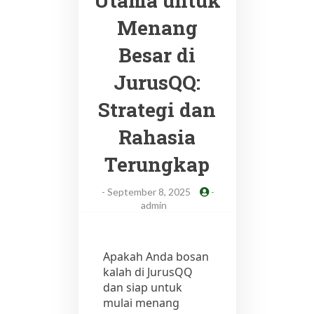
Utama untuk
Menang
Besar di
JurusQQ:
Strategi dan
Rahasia
Terungkap
-
September 8, 2025
-
admin
Apakah Anda bosan
kalah di JurusQQ
dan siap untuk
mulai menang