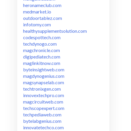
heronameclub.com
medmarket.io
outdoortablez.com
infotomy.com
healthysupplementsolution.com
codespottech.com
techdynogo.com
magchronicle.com
digipediatech.com
maglinkitnow.com
byteinsightweb.com
magdynogenius.com
magsynapselab.com
techtronixgen.com
innovextechpro.com
magcircuitweb.com
techscopexpert.com
techpediaweb.com
bytelabgenius.com
innovatetechco.com