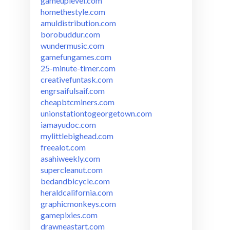
gameuplevel.com
homethestyle.com
amuldistribution.com
borobuddur.com
wundermusic.com
gamefungames.com
25-minute-timer.com
creativefuntask.com
engrsaifulsaif.com
cheapbtcminers.com
unionstationtogeorgetown.com
iamayudoc.com
mylittlebighead.com
freealot.com
asahiweekly.com
supercleanut.com
bedandbicycle.com
heraldcalifornia.com
graphicmonkeys.com
gamepixies.com
drawneastart.com