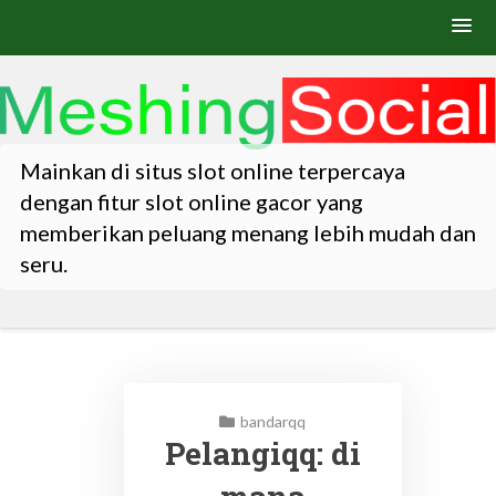
Skip
to
content
Mainkan di situs slot online terpercaya
dengan fitur slot online gacor yang
memberikan peluang menang lebih mudah dan
seru.
bandarqq
Pelangiqq: di