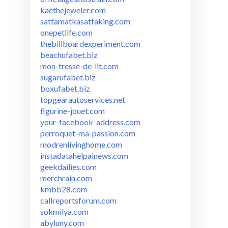
kaethejeweler.com
sattamatkasattaking.com
onepetlife.com
thebillboardexperiment.com
beachufabet.biz
mon-tresse-de-lit.com
sugarufabet.biz
boxufabet.biz
topgearautoservices.net
figurine-jouet.com
your-facebook-address.com
perroquet-ma-passion.com
modrenlivinghome.com
instadatahelpainews.com
geekdailies.com
merchrain.com
kmbb28.com
callreportsforum.com
sokmilya.com
abyluny.com