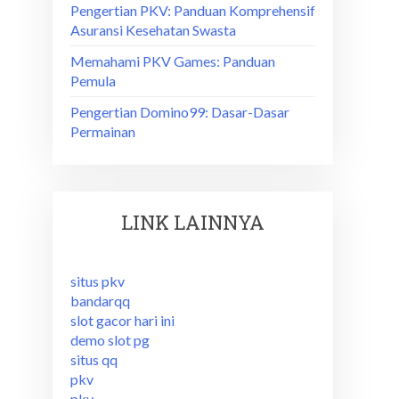
Pengertian PKV: Panduan Komprehensif
Asuransi Kesehatan Swasta
Memahami PKV Games: Panduan
Pemula
Pengertian Domino99: Dasar-Dasar
Permainan
LINK LAINNYA
situs pkv
bandarqq
slot gacor hari ini
demo slot pg
situs qq
pkv
pkv