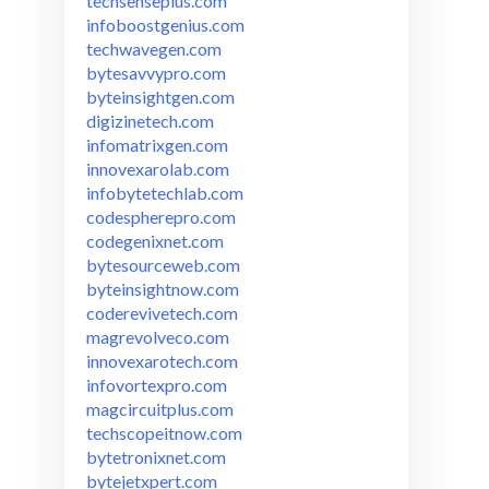
techsenseplus.com
infoboostgenius.com
techwavegen.com
bytesavvypro.com
byteinsightgen.com
digizinetech.com
infomatrixgen.com
innovexarolab.com
infobytetechlab.com
codespherepro.com
codegenixnet.com
bytesourceweb.com
byteinsightnow.com
coderevivetech.com
magrevolveco.com
innovexarotech.com
infovortexpro.com
magcircuitplus.com
techscopeitnow.com
bytetronixnet.com
bytejetxpert.com