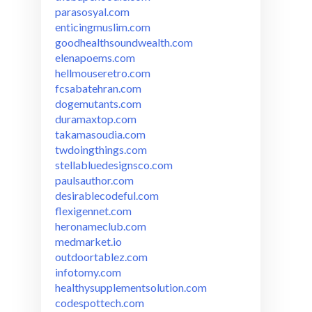
parasosyal.com
enticingmuslim.com
goodhealthsoundwealth.com
elenapoems.com
hellmouseretro.com
fcsabatehran.com
dogemutants.com
duramaxtop.com
takamasoudia.com
twdoingthings.com
stellabluedesignsco.com
paulsauthor.com
desirablecodeful.com
flexigennet.com
heronameclub.com
medmarket.io
outdoortablez.com
infotomy.com
healthysupplementsolution.com
codespottech.com