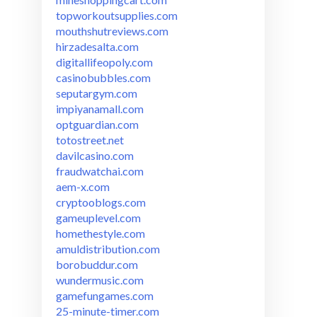
topworkoutsupplies.com
mouthshutreviews.com
hirzadesalta.com
digitallifeopoly.com
casinobubbles.com
seputargym.com
impiyanamall.com
optguardian.com
totostreet.net
davilcasino.com
fraudwatchai.com
aem-x.com
cryptooblogs.com
gameuplevel.com
homethestyle.com
amuldistribution.com
borobuddur.com
wundermusic.com
gamefungames.com
25-minute-timer.com