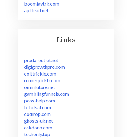
boomjavtrk.com
apklead.net
Links
prada-outlet.net
digigrowthpro.com
colttrickle.com
runnerpickfr.com
omnifuture.net
gamblingfunnels.com
pcos-help.com
btfutsal.com
codirop.com
ghosts-uk.net
askdono.com
techonly.top