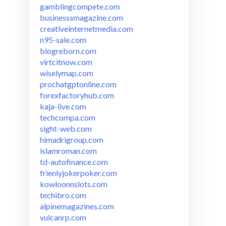
gamblingcompete.com
businesssmagazine.com
creativeinternetmedia.com
n95-sale.com
blogreborn.com
virtcitnow.com
wiselymap.com
prochatgptonline.com
forexfactoryhub.com
kaja-live.com
techcompa.com
sight-web.com
himadrigroup.com
islamroman.com
td-autofinance.com
frienlyjokerpoker.com
kowloonnslots.com
techibro.com
alpinemagazines.com
vulcanrp.com