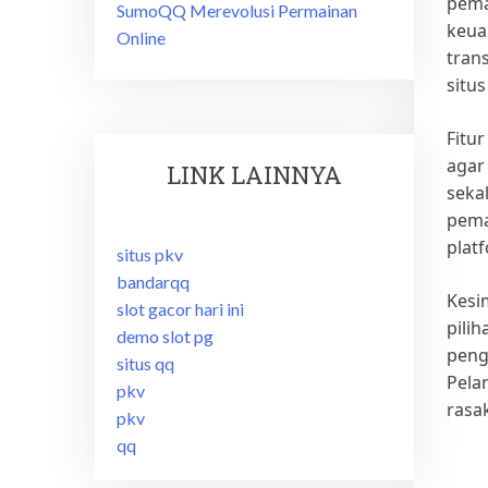
pema
SumoQQ Merevolusi Permainan
keua
Online
tran
situs
Fitu
agar
LINK LAINNYA
seka
pema
plat
situs pkv
bandarqq
Kesi
slot gacor hari ini
pili
demo slot pg
peng
situs qq
Pela
pkv
rasa
pkv
qq