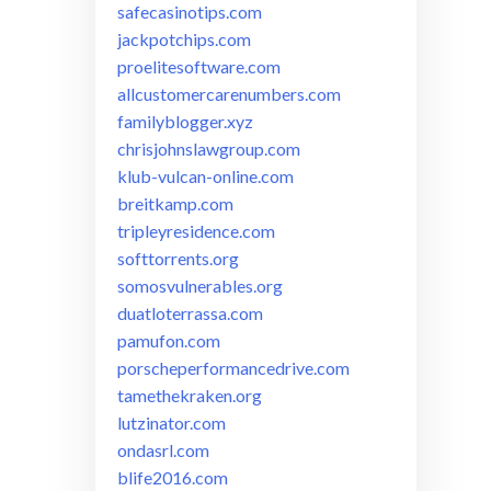
safecasinotips.com
jackpotchips.com
proelitesoftware.com
allcustomercarenumbers.com
familyblogger.xyz
chrisjohnslawgroup.com
klub-vulcan-online.com
breitkamp.com
tripleyresidence.com
softtorrents.org
somosvulnerables.org
duatloterrassa.com
pamufon.com
porscheperformancedrive.com
tamethekraken.org
lutzinator.com
ondasrl.com
blife2016.com