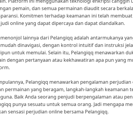
in. Platform ini menggunakan teknologi enkripsi canggih 
ngan pemain, dan semua permainan diaudit secara berkal
sparansi. Komitmen terhadap keamanan ini telah membuat
 judi online yang dapat dipercaya dan dapat diandalkan.
r menonjol lainnya dari Pelangiqq adalah antarmukanya ya
 mudah dinavigasi, dengan kontrol intuitif dan instruksi
lipun untuk memulai. Selain itu, Pelangiqq menawarkan 
in dengan pertanyaan atau kekhawatiran apa pun yang m
form.
mpulannya, Pelangiqq menawarkan pengalaman perjudian o
han permainan yang beragam, langkah-langkah keamanan t
guna. Baik Anda seorang penjudi berpengalaman atau pend
ngiqq punya sesuatu untuk semua orang. Jadi mengapa menu
kan sensasi perjudian online bersama Pelangiqq.