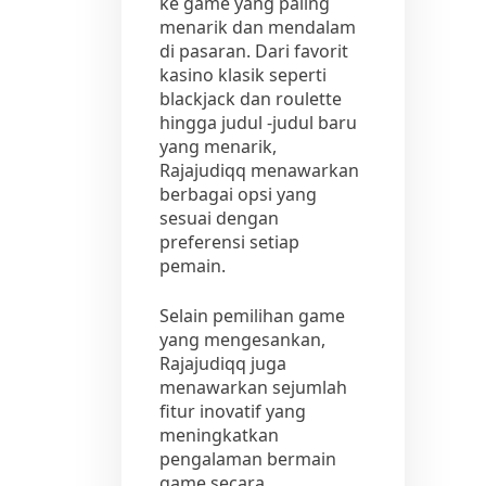
ke game yang paling
menarik dan mendalam
di pasaran. Dari favorit
kasino klasik seperti
blackjack dan roulette
hingga judul -judul baru
yang menarik,
Rajajudiqq menawarkan
berbagai opsi yang
sesuai dengan
preferensi setiap
pemain.
Selain pemilihan game
yang mengesankan,
Rajajudiqq juga
menawarkan sejumlah
fitur inovatif yang
meningkatkan
pengalaman bermain
game secara