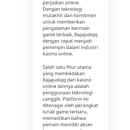
perjudian online.
Dengan teknologi
mutakhir dan komitmen
untuk memberikan
pengalaman bermain
game terbaik, Rajajudiqq
dengan cepat menjadi
pemimpin dalam industri
kasino online.
Salah satu fitur utama
yang membedakan
Rajajudiqq dari kasino
online lainnya adalah
penggunaan teknologi
canggih. Platform ini
ditenagai oleh perangkat
lunak game terbaru,
memastikan bahwa
pemain memiliki akses