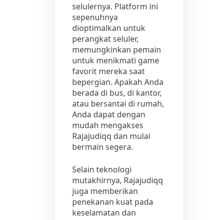
selulernya. Platform ini
sepenuhnya
dioptimalkan untuk
perangkat seluler,
memungkinkan pemain
untuk menikmati game
favorit mereka saat
bepergian. Apakah Anda
berada di bus, di kantor,
atau bersantai di rumah,
Anda dapat dengan
mudah mengakses
Rajajudiqq dan mulai
bermain segera.
Selain teknologi
mutakhirnya, Rajajudiqq
juga memberikan
penekanan kuat pada
keselamatan dan