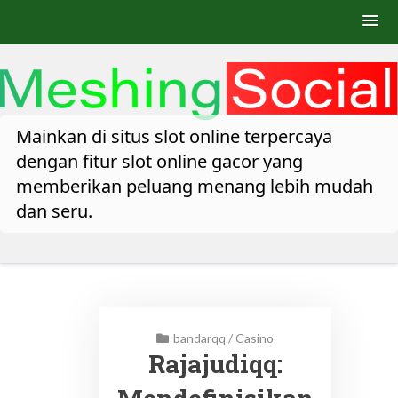
Skip
to
content
Mainkan di situs slot online terpercaya
dengan fitur slot online gacor yang
memberikan peluang menang lebih mudah
dan seru.
bandarqq
/
Casino
Rajajudiqq: