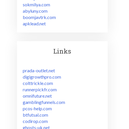
sokmilya.com
abyluny.com
boomjavtrk.com
apklead.net
Links
prada-outlet.net
digigrowthpro.com
colttrickle.com
runnerpickfr.com
omnifuture.net
gamblingfunnels.com
pcos-help.com
btfutsal.com
codirop.com
ghosts-uk.net