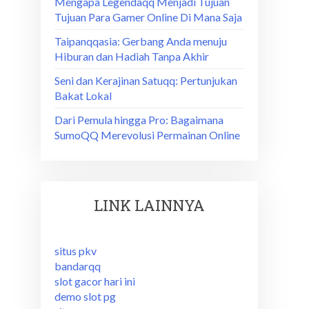
Mengapa Legendaqq Menjadi Tujuan
Tujuan Para Gamer Online Di Mana Saja
Taipanqqasia: Gerbang Anda menuju
Hiburan dan Hadiah Tanpa Akhir
Seni dan Kerajinan Satuqq: Pertunjukan
Bakat Lokal
Dari Pemula hingga Pro: Bagaimana
SumoQQ Merevolusi Permainan Online
LINK LAINNYA
situs pkv
bandarqq
slot gacor hari ini
demo slot pg