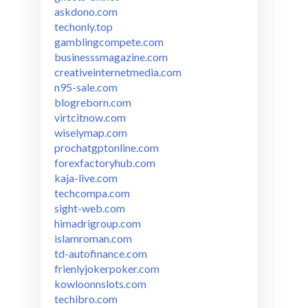
askdono.com
techonly.top
gamblingcompete.com
businesssmagazine.com
creativeinternetmedia.com
n95-sale.com
blogreborn.com
virtcitnow.com
wiselymap.com
prochatgptonline.com
forexfactoryhub.com
kaja-live.com
techcompa.com
sight-web.com
himadrigroup.com
islamroman.com
td-autofinance.com
frienlyjokerpoker.com
kowloonnslots.com
techibro.com