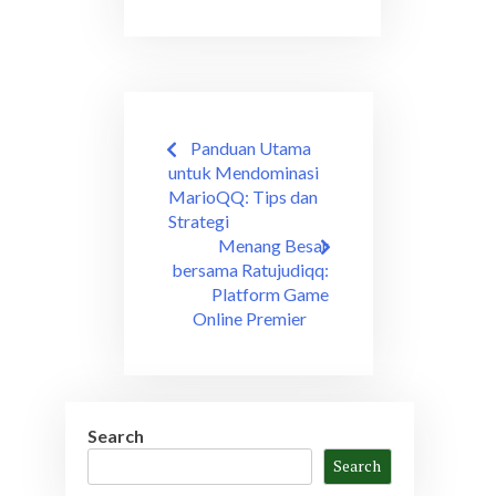
Post
Panduan Utama
navigation
untuk Mendominasi
MarioQQ: Tips dan
Strategi
Menang Besar
bersama Ratujudiqq:
Platform Game
Online Premier
Search
Search