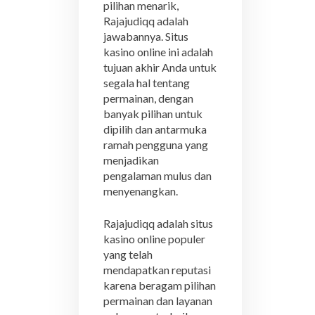
pilihan menarik,
Rajajudiqq adalah
jawabannya. Situs
kasino online ini adalah
tujuan akhir Anda untuk
segala hal tentang
permainan, dengan
banyak pilihan untuk
dipilih dan antarmuka
ramah pengguna yang
menjadikan
pengalaman mulus dan
menyenangkan.
Rajajudiqq adalah situs
kasino online populer
yang telah
mendapatkan reputasi
karena beragam pilihan
permainan dan layanan