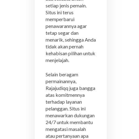
setiap jenis pemain.
Situs ini terus
memperbarui
penawarannya agar
tetap segar dan
menarik, sehingga Anda
tidak akan pernah
kehabisan pilihan untuk
menjelajah.
Selain beragam
permainannya,
Rajajudiqq juga bangga
atas komitmennya
terhadap layanan
pelanggan. Situs ini
menawarkan dukungan
24/7 untuk membantu
mengatasi masalah
atau pertanyaan apa