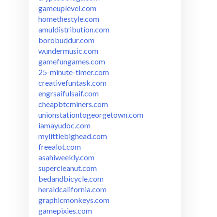
gameuplevel.com
homethestyle.com
amuldistribution.com
borobuddur.com
wundermusic.com
gamefungames.com
25-minute-timer.com
creativefuntask.com
engrsaifulsaif.com
cheapbtcminers.com
unionstationtogeorgetown.com
iamayudoc.com
mylittlebighead.com
freealot.com
asahiweekly.com
supercleanut.com
bedandbicycle.com
heraldcalifornia.com
graphicmonkeys.com
gamepixies.com