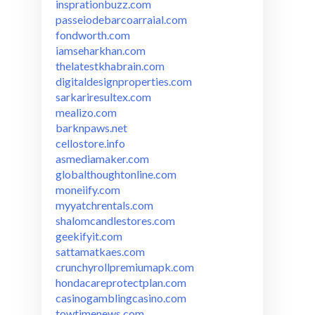
insprationbuzz.com
passeiodebarcoarraial.com
fondworth.com
iamseharkhan.com
thelatestkhabrain.com
digitaldesignproperties.com
sarkariresultex.com
mealizo.com
barknpaws.net
cellostore.info
asmediamaker.com
globalthoughtonline.com
moneiify.com
myyatchrentals.com
shalomcandlestores.com
geekifyit.com
sattamatkaes.com
crunchyrollpremiumapk.com
hondacareprotectplan.com
casinogamblingcasino.com
towtimenews.com