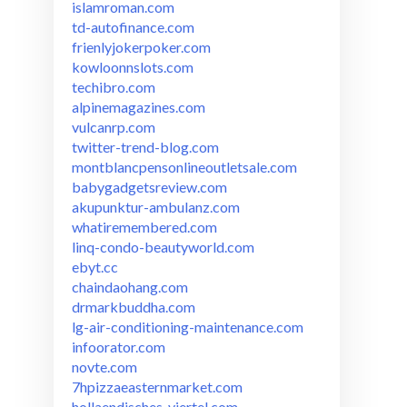
islamroman.com
td-autofinance.com
frienlyjokerpoker.com
kowloonnslots.com
techibro.com
alpinemagazines.com
vulcanrp.com
twitter-trend-blog.com
montblancpensonlineoutletsale.com
babygadgetsreview.com
akupunktur-ambulanz.com
whatiremembered.com
linq-condo-beautyworld.com
ebyt.cc
chaindaohang.com
drmarkbuddha.com
lg-air-conditioning-maintenance.com
infoorator.com
novte.com
7hpizzaeasternmarket.com
hollaendisches-viertel.com