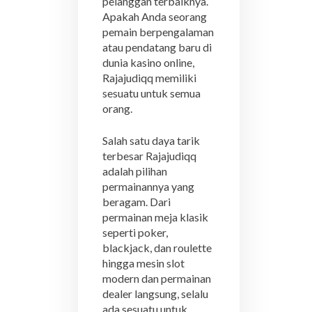
pelanggan terbaiknya.
Apakah Anda seorang
pemain berpengalaman
atau pendatang baru di
dunia kasino online,
Rajajudiqq memiliki
sesuatu untuk semua
orang.
Salah satu daya tarik
terbesar Rajajudiqq
adalah pilihan
permainannya yang
beragam. Dari
permainan meja klasik
seperti poker,
blackjack, dan roulette
hingga mesin slot
modern dan permainan
dealer langsung, selalu
ada sesuatu untuk