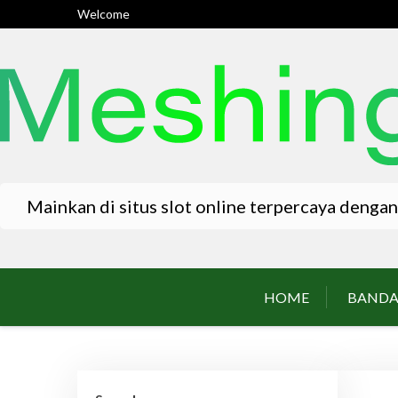
Skip
Welcome
to
content
Mainkan di situs slot online terpercaya denga
HOME
BAND