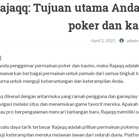
ajaqq: Tujuan utama And
poker dan ka
-
April 2, 2025
-
admin
]
Anda penggemar permainan poker dan kasino, maka Rajaqq adalah 
enawarkan berbagai permainan untuk pemain dari semua tingkat 
rna untuk menguji keberuntungan dan keterampilan Anda.
q dikenal dengan antarmuka yang ramah pengguna dan gameplay
igasi melalui situs dan menemukan game favorit mereka. Apakah
atau pro berpengalaman mencari tantangan baru, Rajaqq memiliki 
 satu daya tarik terbesar Rajaqq adalah pilihan permainan poker
ji keterampilan mereka melawan lawan dari seluruh dunia. Platf