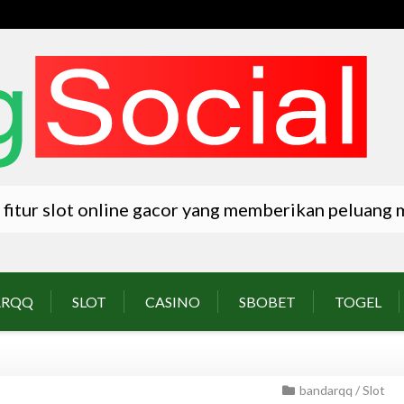
n fitur slot online gacor yang memberikan peluang
ARQQ
SLOT
CASINO
SBOBET
TOGEL
bandarqq
/
Slot