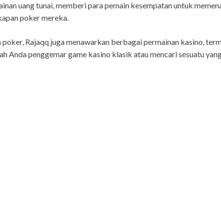
inan uang tunai, memberi para pemain kesempatan untuk meme
apan poker mereka.
n poker, Rajaqq juga menawarkan berbagai permainan kasino, termas
h Anda penggemar game kasino klasik atau mencari sesuatu yang b
 satu hal terbaik tentang Rajaqq adalah komitmennya terhadap per
unakan teknologi enkripsi terbaru untuk memastikan bahwa semua 
q terus dipantau dan diaudit untuk memastikan bahwa semua game
Anda mencari tempat yang menyenangkan dan menyenangkan untuk 
dari Rajaqq. Dengan berbagai pilihan permainan, antarmuka yang
 Rajaqq adalah tujuan akhir bagi pemain dari semua tingkat ketera
ulailah bermain game favorit Anda di Rajaqq!
]