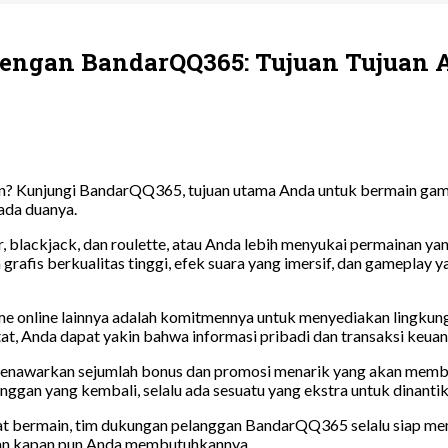
ngan BandarQQ365: Tujuan Tujuan 
in? Kunjungi BandarQQ365, tujuan utama Anda untuk bermain gam
da duanya.
blackjack, dan roulette, atau Anda lebih menyukai permainan yang 
fis berkualitas tinggi, efek suara yang imersif, dan gameplay y
nline lainnya adalah komitmennya untuk menyediakan lingkunga
tat, Anda dapat yakin bahwa informasi pribadi dan transaksi keuan
enawarkan sejumlah bonus dan promosi menarik yang akan membua
nggan yang kembali, selalu ada sesuatu yang ekstra untuk dinantik
t bermain, tim dukungan pelanggan BandarQQ365 selalu siap memba
kan kapan pun Anda membutuhkannya.