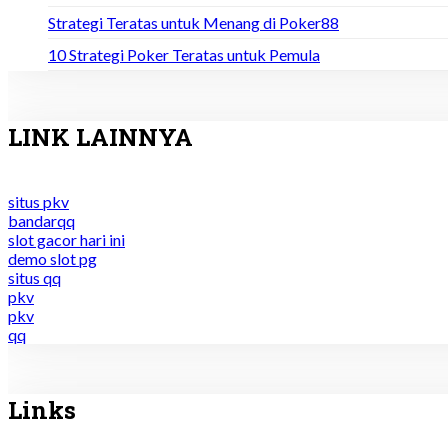
Strategi Teratas untuk Menang di Poker88
10 Strategi Poker Teratas untuk Pemula
LINK LAINNYA
situs pkv
bandarqq
slot gacor hari ini
demo slot pg
situs qq
pkv
pkv
qq
Links