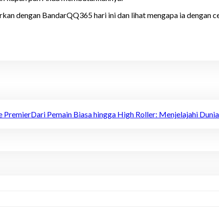
n dengan BandarQQ365 hari ini dan lihat mengapa ia dengan cep
e Premier
Dari Pemain Biasa hingga High Roller: Menjelajahi Duni