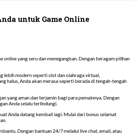
Anda untuk Game Online
e online yang seru dan menegangkan. Dengan beragam pilihan
lebih modern seperti slot dan olahraga virtual,
ang halus, Anda akan merasa seperti berada di tengah-tengah
n yang aman dan terjamin bagi para pemainnya. Dengan
gan Anda selalu terlindungi.
t Anda datang kembali lagi. Mulai dari bonus selamat
an.
ntu. Dengan bantuan 24/7 melalui live chat, email, atau