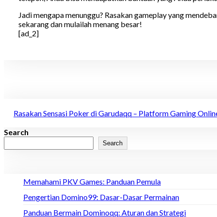
Jadi mengapa menunggu? Rasakan gameplay yang mendebarka
sekarang dan mulailah menang besar!
[ad_2]
Post
Rasakan Sensasi Poker di Garudaqq – Platform Gaming Onlin
navigation
Search
Search
Memahami PKV Games: Panduan Pemula
Pengertian Domino99: Dasar-Dasar Permainan
Panduan Bermain Dominoqq: Aturan dan Strategi