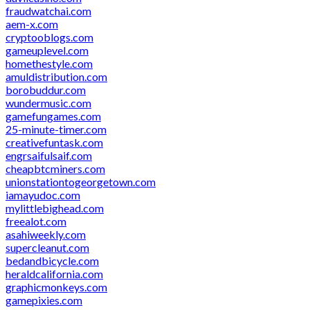
fraudwatchai.com
aem-x.com
cryptooblogs.com
gameuplevel.com
homethestyle.com
amuldistribution.com
borobuddur.com
wundermusic.com
gamefungames.com
25-minute-timer.com
creativefuntask.com
engrsaifulsaif.com
cheapbtcminers.com
unionstationtogeorgetown.com
iamayudoc.com
mylittlebighead.com
freealot.com
asahiweekly.com
supercleanut.com
bedandbicycle.com
heraldcalifornia.com
graphicmonkeys.com
gamepixies.com