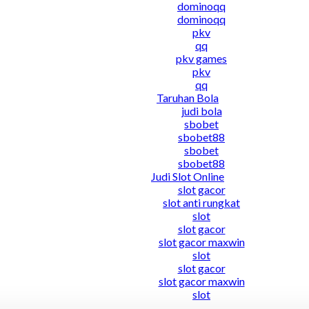
dominoqq
dominoqq
pkv
qq
pkv games
pkv
qq
Taruhan Bola
judi bola
sbobet
sbobet88
sbobet
sbobet88
Judi Slot Online
slot gacor
slot anti rungkat
slot
slot gacor
slot gacor maxwin
slot
slot gacor
slot gacor maxwin
slot