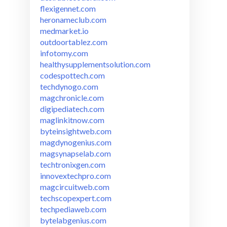
flexigennet.com
heronameclub.com
medmarket.io
outdoortablez.com
infotomy.com
healthysupplementsolution.com
codespottech.com
techdynogo.com
magchronicle.com
digipediatech.com
maglinkitnow.com
byteinsightweb.com
magdynogenius.com
magsynapselab.com
techtronixgen.com
innovextechpro.com
magcircuitweb.com
techscopexpert.com
techpediaweb.com
bytelabgenius.com