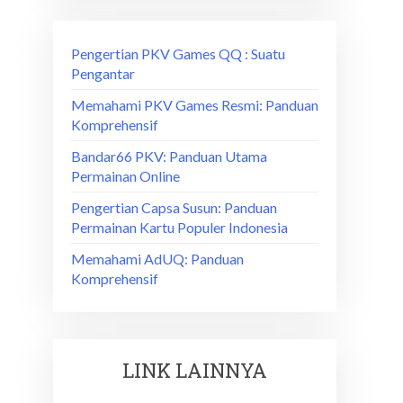
Pengertian PKV Games QQ : Suatu
Pengantar
Memahami PKV Games Resmi: Panduan
Komprehensif
Bandar66 PKV: Panduan Utama
Permainan Online
Pengertian Capsa Susun: Panduan
Permainan Kartu Populer Indonesia
Memahami AdUQ: Panduan
Komprehensif
LINK LAINNYA