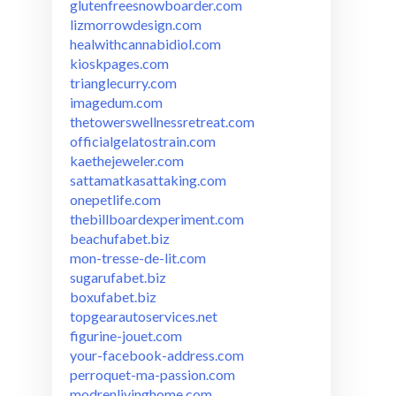
glutenfreesnowboarder.com
lizmorrowdesign.com
healwithcannabidiol.com
kioskpages.com
trianglecurry.com
imagedum.com
thetowerswellnessretreat.com
officialgelatostrain.com
kaethejeweler.com
sattamatkasattaking.com
onepetlife.com
thebillboardexperiment.com
beachufabet.biz
mon-tresse-de-lit.com
sugarufabet.biz
boxufabet.biz
topgearautoservices.net
figurine-jouet.com
your-facebook-address.com
perroquet-ma-passion.com
modrenlivinghome.com