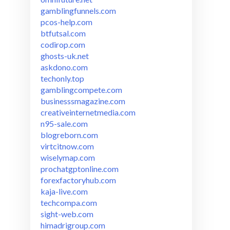
gamblingfunnels.com
pcos-help.com
btfutsal.com
codirop.com
ghosts-uk.net
askdono.com
techonly.top
gamblingcompete.com
businesssmagazine.com
creativeinternetmedia.com
n95-sale.com
blogreborn.com
virtcitnow.com
wiselymap.com
prochatgptonline.com
forexfactoryhub.com
kaja-live.com
techcompa.com
sight-web.com
himadrigroup.com