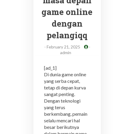
masa depan
game online
dengan
pelangiqq
-
February 21, 2025
-
admin
[ad_1]
Di dunia game online
yang serba cepat,
tetap di depan kurva
sangat penting.
Dengan teknologi
yang terus
berkembang, pemain
selalu mencari hal
besar berikutnya
dalam bermain game.