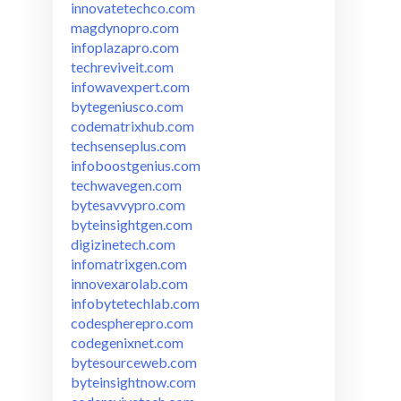
innovatetechco.com
magdynopro.com
infoplazapro.com
techreviveit.com
infowavexpert.com
bytegeniusco.com
codematrixhub.com
techsenseplus.com
infoboostgenius.com
techwavegen.com
bytesavvypro.com
byteinsightgen.com
digizinetech.com
infomatrixgen.com
innovexarolab.com
infobytetechlab.com
codespherepro.com
codegenixnet.com
bytesourceweb.com
byteinsightnow.com