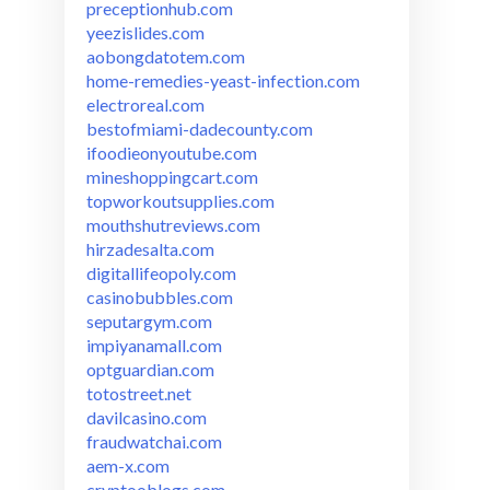
preceptionhub.com
yeezislides.com
aobongdatotem.com
home-remedies-yeast-infection.com
electroreal.com
bestofmiami-dadecounty.com
ifoodieonyoutube.com
mineshoppingcart.com
topworkoutsupplies.com
mouthshutreviews.com
hirzadesalta.com
digitallifeopoly.com
casinobubbles.com
seputargym.com
impiyanamall.com
optguardian.com
totostreet.net
davilcasino.com
fraudwatchai.com
aem-x.com
cryptooblogs.com