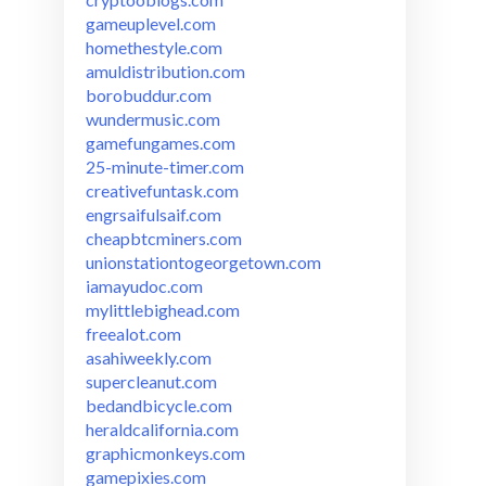
gameuplevel.com
homethestyle.com
amuldistribution.com
borobuddur.com
wundermusic.com
gamefungames.com
25-minute-timer.com
creativefuntask.com
engrsaifulsaif.com
cheapbtcminers.com
unionstationtogeorgetown.com
iamayudoc.com
mylittlebighead.com
freealot.com
asahiweekly.com
supercleanut.com
bedandbicycle.com
heraldcalifornia.com
graphicmonkeys.com
gamepixies.com