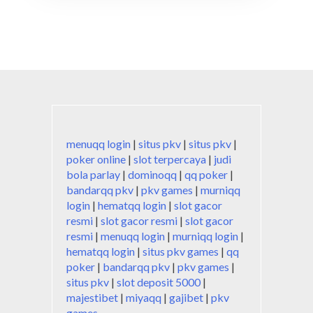
menuqq login
|
situs pkv
|
situs pkv
|
poker online
|
slot terpercaya
|
judi
bola parlay
|
dominoqq
|
qq poker
|
bandarqq pkv
|
pkv games
|
murniqq
login
|
hematqq login
|
slot gacor
resmi
|
slot gacor resmi
|
slot gacor
resmi
|
menuqq login
|
murniqq login
|
hematqq login
|
situs pkv games
|
qq
poker
|
bandarqq pkv
|
pkv games
|
situs pkv
|
slot deposit 5000
|
majestibet
|
miyaqq
|
gajibet
|
pkv
games