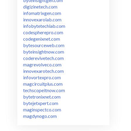
byteinsightgen.com
digizinetech.com
infomatrixgen.com
innovexarolab.com
infobytetechlab.com
codespherepro.com
codegenixnet.com
bytesourceweb.com
byteinsightnow.com
coderevivetech.com
magrevolveco.com
innovexarotech.com
infovortexpro.com
magcircuitplus.com
techscopeitnow.com
bytetronixnet.com
bytejetxpert.com
maginspectco.com
magdynogo.com