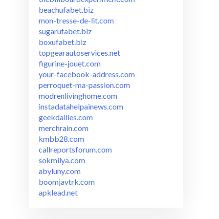
beachufabet.biz
mon-tresse-de-lit.com
sugarufabet.biz
boxufabet.biz
topgearautoservices.net
figurine-jouet.com
your-facebook-address.com
perroquet-ma-passion.com
modrenlivinghome.com
instadatahelpainews.com
geekdailies.com
merchrain.com
kmbb28.com
callreportsforum.com
sokmilya.com
abyluny.com
boomjavtrk.com
apklead.net