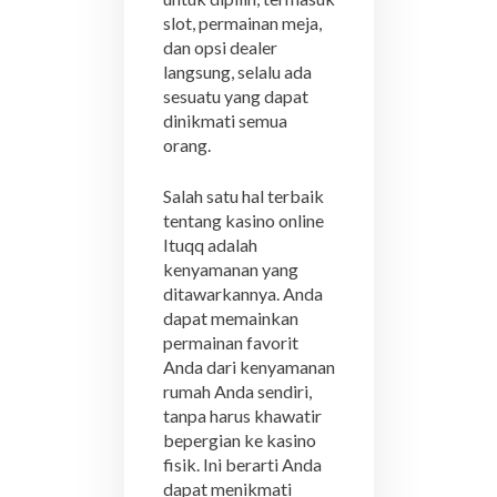
slot, permainan meja,
dan opsi dealer
langsung, selalu ada
sesuatu yang dapat
dinikmati semua
orang.
Salah satu hal terbaik
tentang kasino online
Ituqq adalah
kenyamanan yang
ditawarkannya. Anda
dapat memainkan
permainan favorit
Anda dari kenyamanan
rumah Anda sendiri,
tanpa harus khawatir
bepergian ke kasino
fisik. Ini berarti Anda
dapat menikmati