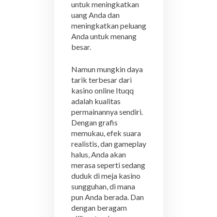
untuk meningkatkan
uang Anda dan
meningkatkan peluang
Anda untuk menang
besar.
Namun mungkin daya
tarik terbesar dari
kasino online Ituqq
adalah kualitas
permainannya sendiri.
Dengan grafis
memukau, efek suara
realistis, dan gameplay
halus, Anda akan
merasa seperti sedang
duduk di meja kasino
sungguhan, di mana
pun Anda berada. Dan
dengan beragam