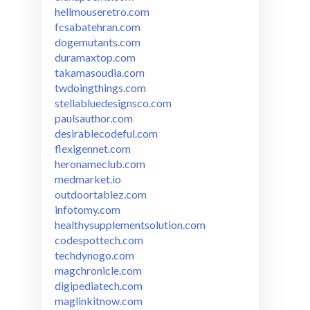
hellmouseretro.com
fcsabatehran.com
dogemutants.com
duramaxtop.com
takamasoudia.com
twdoingthings.com
stellabluedesignsco.com
paulsauthor.com
desirablecodeful.com
flexigennet.com
heronameclub.com
medmarket.io
outdoortablez.com
infotomy.com
healthysupplementsolution.com
codespottech.com
techdynogo.com
magchronicle.com
digipediatech.com
maglinkitnow.com