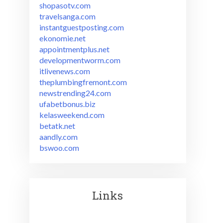
shopasotv.com
travelsanga.com
instantguestposting.com
ekonomie.net
appointmentplus.net
developmentworm.com
itlivenews.com
theplumbingfremont.com
newstrending24.com
ufabetbonus.biz
kelasweekend.com
betatk.net
aandly.com
bswoo.com
Links