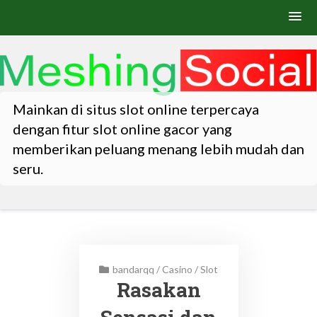
Skip
to
content
Mainkan di situs slot online terpercaya
dengan fitur slot online gacor yang
memberikan peluang menang lebih mudah dan
seru.
bandarqq
/
Casino
/
Slot
Rasakan