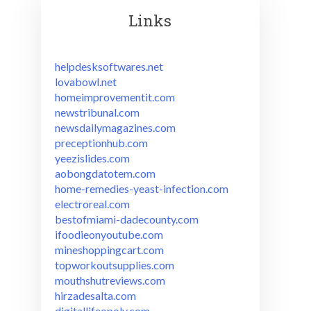
Links
helpdesksoftwares.net
lovabowl.net
homeimprovementit.com
newstribunal.com
newsdailymagazines.com
preceptionhub.com
yeezislides.com
aobongdatotem.com
home-remedies-yeast-infection.com
electroreal.com
bestofmiami-dadecounty.com
ifoodieonyoutube.com
mineshoppingcart.com
topworkoutsupplies.com
mouthshutreviews.com
hirzadesalta.com
digitallifeopoly.com