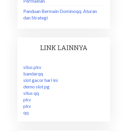
Permainan
Panduan Bermain Dominoqq: Aturan
dan Strategi
LINK LAINNYA
situs pkv
bandarqq
slot gacor hari ini
demo slot pg
situs qq
pkv
pkv
qq