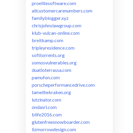
proelitesoftware.com
allcustomercarenumbers.com
familyblogger.xyz
chrisjohnslawgroup.com
klub-vulcan-online.com
breitkamp.com
tripleyresidence.com
softtorrents.org
somosvulnerables.org
duatloterrassa.com
pamufon.com
porscheperformancedrive.com
tamethekraken.org
lutzinator.com
ondasrl.com
blife2016.com
glutenfreesnowboarder.com
lizmorrowdesign.com