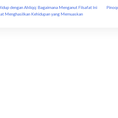
st
idup dengan Ahliqq: Bagaimana Menganut Filsafat Ini
Pinoq
at Menghasilkan Kehidupan yang Memuaskan
vigation