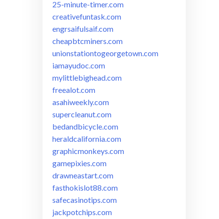
25-minute-timer.com
creativefuntask.com
engrsaifulsaif.com
cheapbtcminers.com
unionstationtogeorgetown.com
iamayudoc.com
mylittlebighead.com
freealot.com
asahiweekly.com
supercleanut.com
bedandbicycle.com
heraldcalifornia.com
graphicmonkeys.com
gamepixies.com
drawneastart.com
fasthokislot88.com
safecasinotips.com
jackpotchips.com