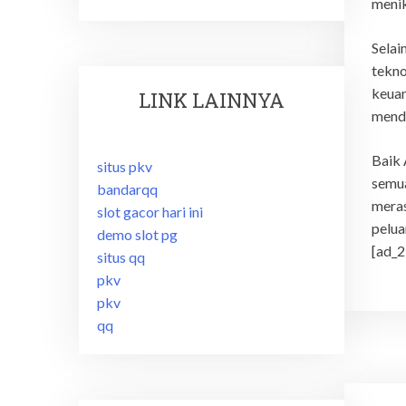
menik
Selai
tekno
keuan
LINK LAINNYA
menda
Baik 
situs pkv
semua
bandarqq
meras
slot gacor hari ini
pelua
demo slot pg
[ad_2
situs qq
pkv
pkv
qq