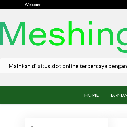
Skip
Welcome
to
content
Mainkan di situs slot online terpercaya denga
HOME
BAND