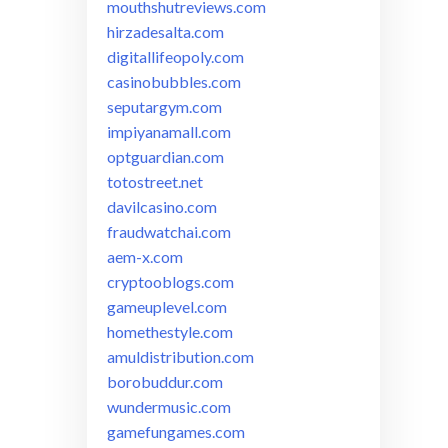
mouthshutreviews.com
hirzadesalta.com
digitallifeopoly.com
casinobubbles.com
seputargym.com
impiyanamall.com
optguardian.com
totostreet.net
davilcasino.com
fraudwatchai.com
aem-x.com
cryptooblogs.com
gameuplevel.com
homethestyle.com
amuldistribution.com
borobuddur.com
wundermusic.com
gamefungames.com