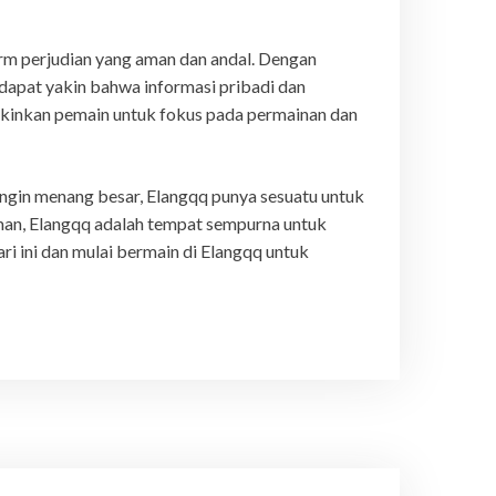
rm perjudian yang aman dan andal. Dengan
 dapat yakin bahwa informasi pribadi dan
gkinkan pemain untuk fokus pada permainan dan
ingin menang besar, Elangqq punya sesuatu untuk
man, Elangqq adalah tempat sempurna untuk
i ini dan mulai bermain di Elangqq untuk