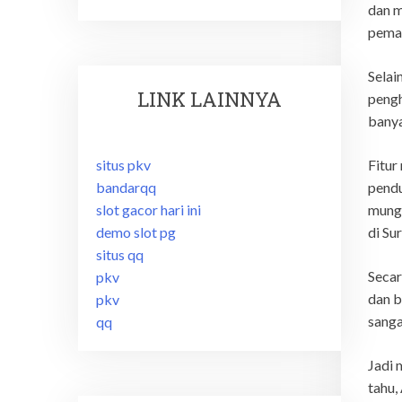
dan m
pemai
Selai
LINK LAINNYA
pengh
banya
Fitur
situs pkv
pendu
bandarqq
mungk
slot gacor hari ini
di Su
demo slot pg
situs qq
Secar
pkv
dan b
pkv
sanga
qq
Jadi 
tahu,