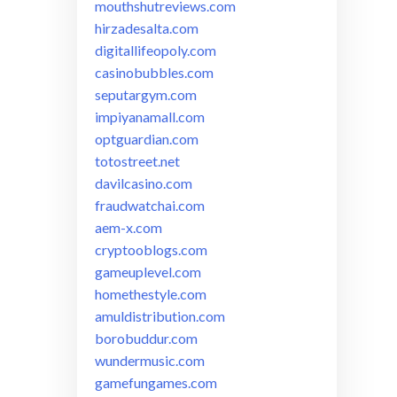
mouthshutreviews.com
hirzadesalta.com
digitallifeopoly.com
casinobubbles.com
seputargym.com
impiyanamall.com
optguardian.com
totostreet.net
davilcasino.com
fraudwatchai.com
aem-x.com
cryptooblogs.com
gameuplevel.com
homethestyle.com
amuldistribution.com
borobuddur.com
wundermusic.com
gamefungames.com