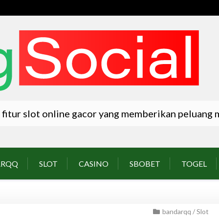
n fitur slot online gacor yang memberikan peluang
ARQQ
SLOT
CASINO
SBOBET
TOGEL
bandarqq
/
Slot