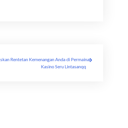
skan Rentetan Kemenangan Anda di Permainan
Kasino Seru Lintasanqq