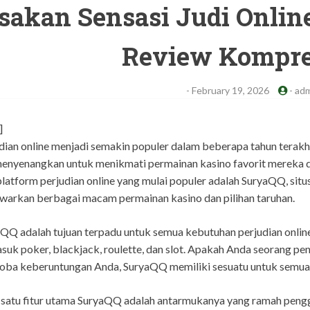
sakan Sensasi Judi Onlin
Review Kompre
-
February 19, 2026
-
ad
]
dian online menjadi semakin populer dalam beberapa tahun terak
enyenangkan untuk menikmati permainan kasino favorit mereka d
platform perjudian online yang mulai populer adalah SuryaQQ, si
arkan berbagai macam permainan kasino dan pilihan taruhan.
QQ adalah tujuan terpadu untuk semua kebutuhan perjudian onl
suk poker, blackjack, roulette, dan slot. Apakah Anda seorang pe
ba keberuntungan Anda, SuryaQQ memiliki sesuatu untuk semua
 satu fitur utama SuryaQQ adalah antarmukanya yang ramah peng