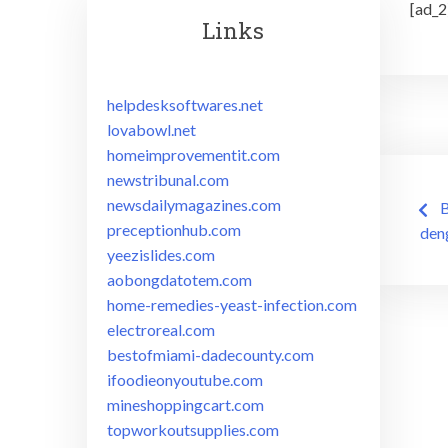
[ad_2
Links
helpdesksoftwares.net
lovabowl.net
homeimprovementit.com
newstribunal.com
Po
newsdailymagazines.com
B
preceptionhub.com
den
na
yeezislides.com
aobongdatotem.com
home-remedies-yeast-infection.com
electroreal.com
bestofmiami-dadecounty.com
ifoodieonyoutube.com
mineshoppingcart.com
topworkoutsupplies.com