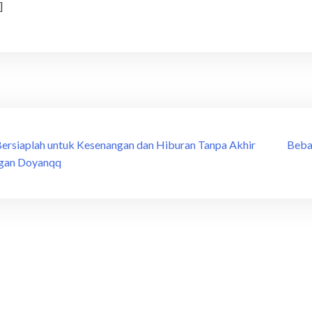
]
st
ersiaplah untuk Kesenangan dan Hiburan Tanpa Akhir
Beba
gan Doyanqq
vigation