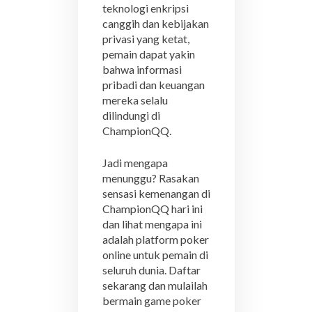
teknologi enkripsi
canggih dan kebijakan
privasi yang ketat,
pemain dapat yakin
bahwa informasi
pribadi dan keuangan
mereka selalu
dilindungi di
ChampionQQ.
Jadi mengapa
menunggu? Rasakan
sensasi kemenangan di
ChampionQQ hari ini
dan lihat mengapa ini
adalah platform poker
online untuk pemain di
seluruh dunia. Daftar
sekarang dan mulailah
bermain game poker