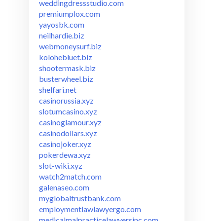
weddingdressstudio.com
premiumplox.com
yayosbk.com
neilhardie.biz
webmoneysurf.biz
kolohebluet.biz
shootermask.biz
busterwheel.biz
shelfari.net
casinorussia.xyz
slotumcasino.xyz
casinoglamour.xyz
casinodollars.xyz
casinojoker.xyz
pokerdewa.xyz
slot-wiki.xyz
watch2match.com
galenaseo.com
myglobaltrustbank.com
employmentlawlawyergo.com
medicalmalpracticelawyersinc.com