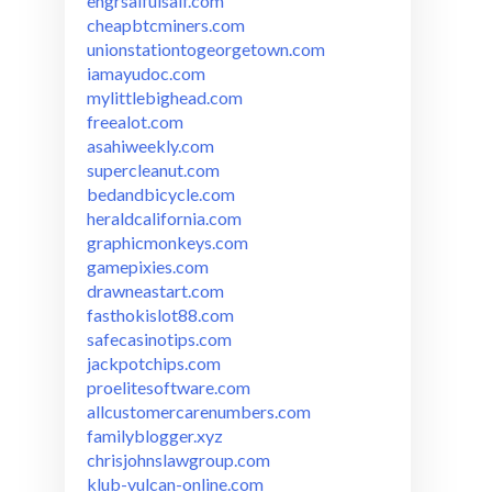
engrsaifulsaif.com
cheapbtcminers.com
unionstationtogeorgetown.com
iamayudoc.com
mylittlebighead.com
freealot.com
asahiweekly.com
supercleanut.com
bedandbicycle.com
heraldcalifornia.com
graphicmonkeys.com
gamepixies.com
drawneastart.com
fasthokislot88.com
safecasinotips.com
jackpotchips.com
proelitesoftware.com
allcustomercarenumbers.com
familyblogger.xyz
chrisjohnslawgroup.com
klub-vulcan-online.com