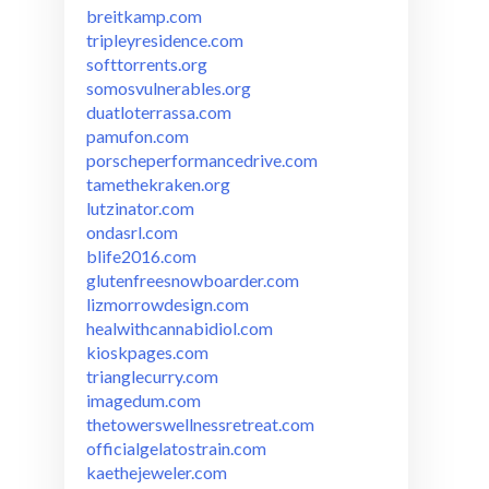
breitkamp.com
tripleyresidence.com
softtorrents.org
somosvulnerables.org
duatloterrassa.com
pamufon.com
porscheperformancedrive.com
tamethekraken.org
lutzinator.com
ondasrl.com
blife2016.com
glutenfreesnowboarder.com
lizmorrowdesign.com
healwithcannabidiol.com
kioskpages.com
trianglecurry.com
imagedum.com
thetowerswellnessretreat.com
officialgelatostrain.com
kaethejeweler.com