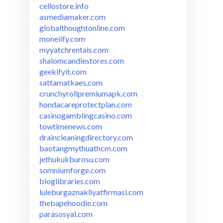
cellostore.info
asmediamaker.com
globalthoughtonline.com
moneiify.com
myyatchrentals.com
shalomcandlestores.com
geekifyit.com
sattamatkaes.com
crunchyrollpremiumapk.com
hondacareprotectplan.com
casinogamblingcasino.com
towtimenews.com
draincleaningdirectory.com
baotangmythuathcm.com
jethukukburosu.com
somniumforge.com
bloglibraries.com
luleburgaznakliyatfirmasi.com
thebapehoodie.com
parasosyal.com