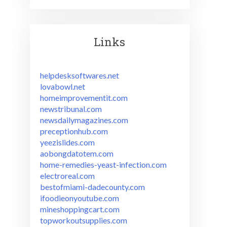
Links
helpdesksoftwares.net
lovabowl.net
homeimprovementit.com
newstribunal.com
newsdailymagazines.com
preceptionhub.com
yeezislides.com
aobongdatotem.com
home-remedies-yeast-infection.com
electroreal.com
bestofmiami-dadecounty.com
ifoodieonyoutube.com
mineshoppingcart.com
topworkoutsupplies.com