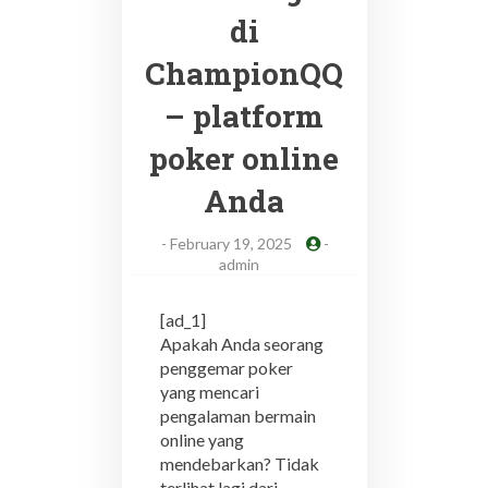
di
ChampionQQ
– platform
poker online
Anda
-
February 19, 2025
-
admin
[ad_1]
Apakah Anda seorang
penggemar poker
yang mencari
pengalaman bermain
online yang
mendebarkan? Tidak
terlihat lagi dari