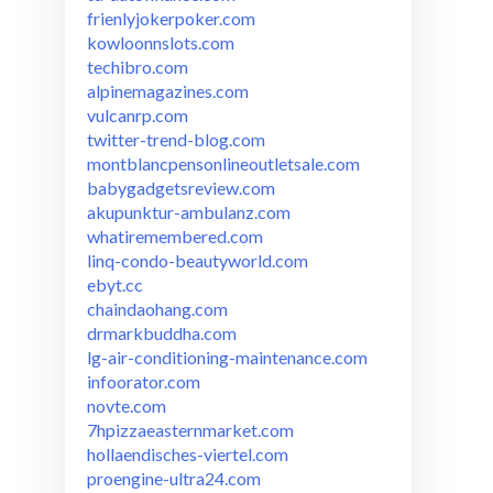
frienlyjokerpoker.com
kowloonnslots.com
techibro.com
alpinemagazines.com
vulcanrp.com
twitter-trend-blog.com
montblancpensonlineoutletsale.com
babygadgetsreview.com
akupunktur-ambulanz.com
whatiremembered.com
linq-condo-beautyworld.com
ebyt.cc
chaindaohang.com
drmarkbuddha.com
lg-air-conditioning-maintenance.com
infoorator.com
novte.com
7hpizzaeasternmarket.com
hollaendisches-viertel.com
proengine-ultra24.com