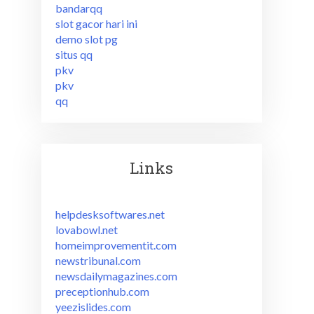
bandarqq
slot gacor hari ini
demo slot pg
situs qq
pkv
pkv
qq
Links
helpdesksoftwares.net
lovabowl.net
homeimprovementit.com
newstribunal.com
newsdailymagazines.com
preceptionhub.com
yeezislides.com