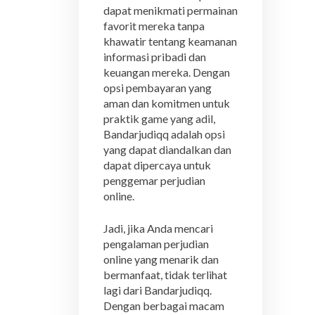
dapat menikmati permainan
favorit mereka tanpa
khawatir tentang keamanan
informasi pribadi dan
keuangan mereka. Dengan
opsi pembayaran yang
aman dan komitmen untuk
praktik game yang adil,
Bandarjudiqq adalah opsi
yang dapat diandalkan dan
dapat dipercaya untuk
penggemar perjudian
online.
Jadi, jika Anda mencari
pengalaman perjudian
online yang menarik dan
bermanfaat, tidak terlihat
lagi dari Bandarjudiqq.
Dengan berbagai macam