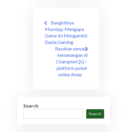
Post
Bangkitnya
navigation
Murniqq: Mengapa
Game Ini Mengambil
Dunia Gaming
Rasakan sensasi
kemenangan di
ChampionQQ –
platform poker
online Anda
Search
Search