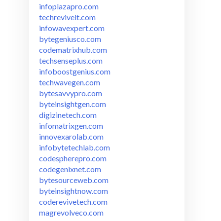
infoplazapro.com
techreviveit.com
infowavexpert.com
bytegeniusco.com
codematrixhub.com
techsenseplus.com
infoboostgenius.com
techwavegen.com
bytesavvypro.com
byteinsightgen.com
digizinetech.com
infomatrixgen.com
innovexarolab.com
infobytetechlab.com
codespherepro.com
codegenixnet.com
bytesourceweb.com
byteinsightnow.com
coderevivetech.com
magrevolveco.com