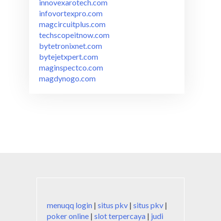
innovexarotech.com
infovortexpro.com
magcircuitplus.com
techscopeitnow.com
bytetronixnet.com
bytejetxpert.com
maginspectco.com
magdynogo.com
menuqq login
|
situs pkv
|
situs pkv
|
poker online
|
slot terpercaya
|
judi