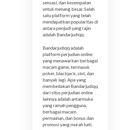
sensasi, dan kesempatan
untuk menang besar. Salah
satu platform yang telah
mendapatkan popularitas di
antara penjudi yang rajin
adalah Bandarjudiqq.
Bandarjudiqq adalah
platform perjudian online
yang menawarkan berbagai
macam game, termasuk
poker, blackjack, slot, dan
banyak lagi. Apa yang
membedakan Bandarjudiqq
dari situs perjudian online
lainnya adalah antarmuka
yang ramah pengguna,
berbagai macam
permainan, dan bonus dan
promosi yang murah hati.