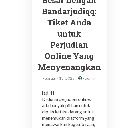
Besar Dengan
Bandarjudiqq:
Tiket Anda
untuk
Perjudian
Online Yang
Menyenangkan
-
February 18, 2025
-
admin
[ad_1]
Di dunia perjudian online,
ada banyak pilihan untuk
dipilih ketika datang untuk
menemukan platform yang
menawarkan kegembiraan,