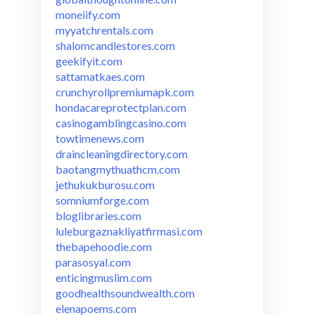
moneiify.com
myyatchrentals.com
shalomcandlestores.com
geekifyit.com
sattamatkaes.com
crunchyrollpremiumapk.com
hondacareprotectplan.com
casinogamblingcasino.com
towtimenews.com
draincleaningdirectory.com
baotangmythuathcm.com
jethukukburosu.com
somniumforge.com
bloglibraries.com
luleburgaznakliyatfirmasi.com
thebapehoodie.com
parasosyal.com
enticingmuslim.com
goodhealthsoundwealth.com
elenapoems.com