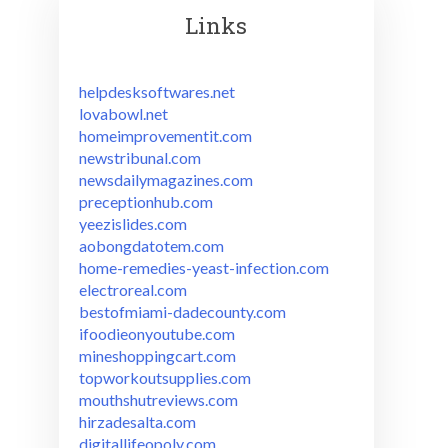
Links
helpdesksoftwares.net
lovabowl.net
homeimprovementit.com
newstribunal.com
newsdailymagazines.com
preceptionhub.com
yeezislides.com
aobongdatotem.com
home-remedies-yeast-infection.com
electroreal.com
bestofmiami-dadecounty.com
ifoodieonyoutube.com
mineshoppingcart.com
topworkoutsupplies.com
mouthshutreviews.com
hirzadesalta.com
digitallifeopoly.com