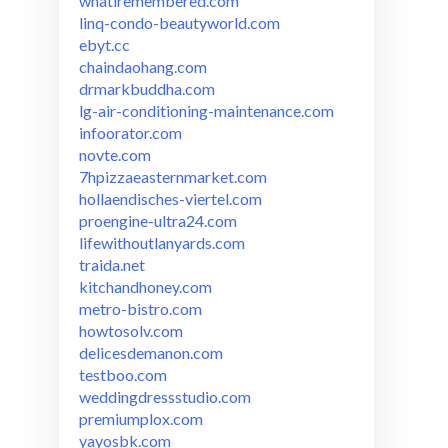
whatiremembered.com
linq-condo-beautyworld.com
ebyt.cc
chaindaohang.com
drmarkbuddha.com
lg-air-conditioning-maintenance.com
infoorator.com
novte.com
7hpizzaeasternmarket.com
hollaendisches-viertel.com
proengine-ultra24.com
lifewithoutlanyards.com
traida.net
kitchandhoney.com
metro-bistro.com
howtosolv.com
delicesdemanon.com
testboo.com
weddingdressstudio.com
premiumplox.com
yayosbk.com