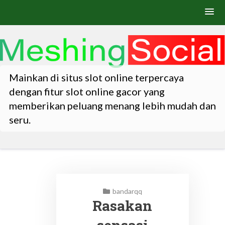
Skip
to
content
Mainkan di situs slot online terpercaya
dengan fitur slot online gacor yang
memberikan peluang menang lebih mudah dan
seru.
bandarqq
Rasakan