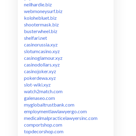
neilhardie.biz
webmoneysurf.biz
kolohebluet.biz
shootermask.biz
busterwheel.biz
shelfari.net
casinorussia.xyz
slotumcasino.xyz
casinoglamour.xyz
casinodollars.xyz
casinojoker.xyz
pokerdewa.xyz
slot-wiki.xyz
watch2match.com
galenaseo.com
myglobaltrustbank.com
employmentlawlawyergo.com
medicalmalpracticelawyersinc.com
comportshop.com
topdecorshop.com