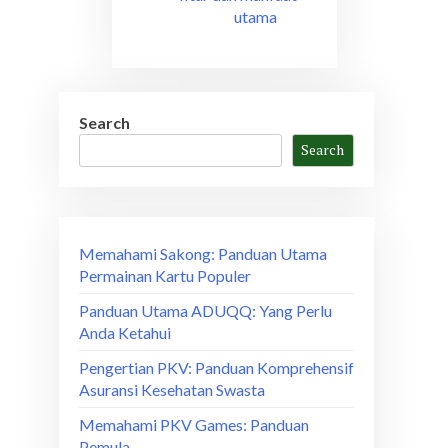
utama
Search
Search
Memahami Sakong: Panduan Utama
Permainan Kartu Populer
Panduan Utama ADUQQ: Yang Perlu
Anda Ketahui
Pengertian PKV: Panduan Komprehensif
Asuransi Kesehatan Swasta
Memahami PKV Games: Panduan
Pemula