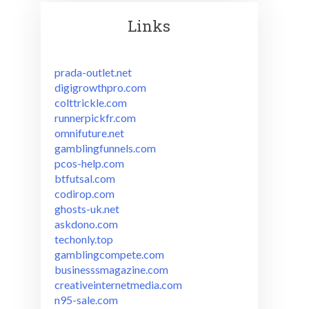
Links
prada-outlet.net
digigrowthpro.com
colttrickle.com
runnerpickfr.com
omnifuture.net
gamblingfunnels.com
pcos-help.com
btfutsal.com
codirop.com
ghosts-uk.net
askdono.com
techonly.top
gamblingcompete.com
businesssmagazine.com
creativeinternetmedia.com
n95-sale.com