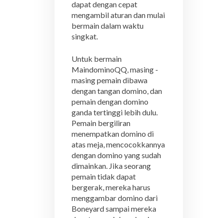
dapat dengan cepat
mengambil aturan dan mulai
bermain dalam waktu
singkat.
Untuk bermain
MaindominoQQ, masing -
masing pemain dibawa
dengan tangan domino, dan
pemain dengan domino
ganda tertinggi lebih dulu.
Pemain bergiliran
menempatkan domino di
atas meja, mencocokkannya
dengan domino yang sudah
dimainkan. Jika seorang
pemain tidak dapat
bergerak, mereka harus
menggambar domino dari
Boneyard sampai mereka