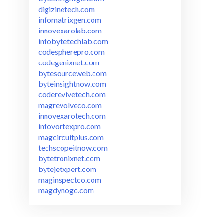
digizinetech.com
infomatrixgen.com
innovexarolab.com
infobytetechlab.com
codespherepro.com
codegenixnet.com
bytesourceweb.com
byteinsightnow.com
coderevivetech.com
magrevolveco.com
innovexarotech.com
infovortexpro.com
magcircuitplus.com
techscopeitnow.com
bytetronixnet.com
bytejetxpert.com
maginspectco.com
magdynogo.com