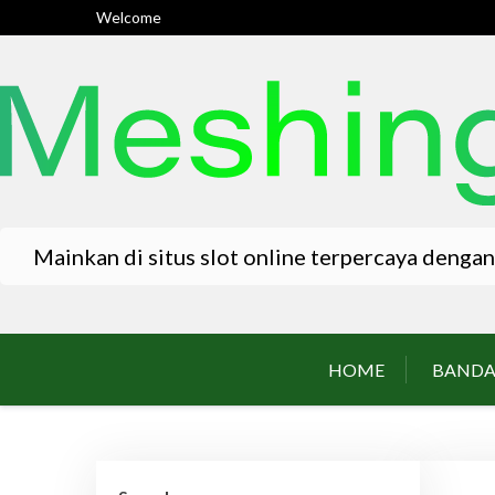
Skip
Welcome
to
content
Mainkan di situs slot online terpercaya denga
HOME
BAND