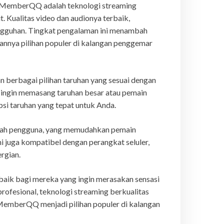
i MemberQQ adalah teknologi streaming
. Kualitas video dan audionya terbaik,
ngguhan. Tingkat pengalaman ini menambah
annya pilihan populer di kalangan penggemar
berbagai pilihan taruhan yang sesuai dengan
 ingin memasang taruhan besar atau pemain
si taruhan yang tepat untuk Anda.
mah pengguna, yang memudahkan pemain
i juga kompatibel dengan perangkat seluler,
rgian.
ik bagi mereka yang ingin merasakan sensasi
rofesional, teknologi streaming berkualitas
 MemberQQ menjadi pilihan populer di kalangan