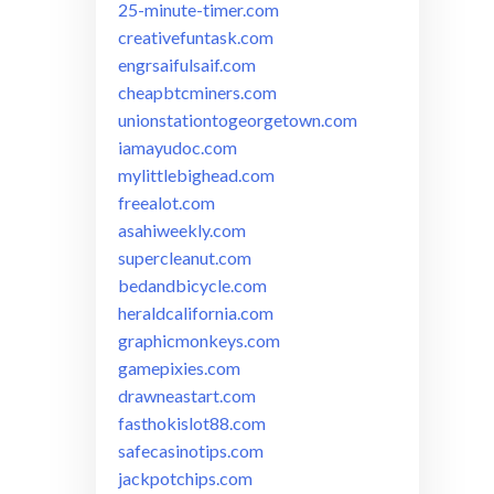
25-minute-timer.com
creativefuntask.com
engrsaifulsaif.com
cheapbtcminers.com
unionstationtogeorgetown.com
iamayudoc.com
mylittlebighead.com
freealot.com
asahiweekly.com
supercleanut.com
bedandbicycle.com
heraldcalifornia.com
graphicmonkeys.com
gamepixies.com
drawneastart.com
fasthokislot88.com
safecasinotips.com
jackpotchips.com