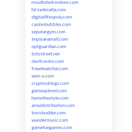
mouthshutreviews.com
hirzadesalta.com
digitallifeopoly.com
casinobubbles.com
seputargym.com
impiyanamall.com
optguardian.com
totostreet.net
davilcasino.com
fraudwatchai.com
aem-x.com
cryptooblogs.com
gameuplevel.com
homethestyle.com
amuldistribution.com
borobuddur.com
wundermusic.com
gamefungames.com