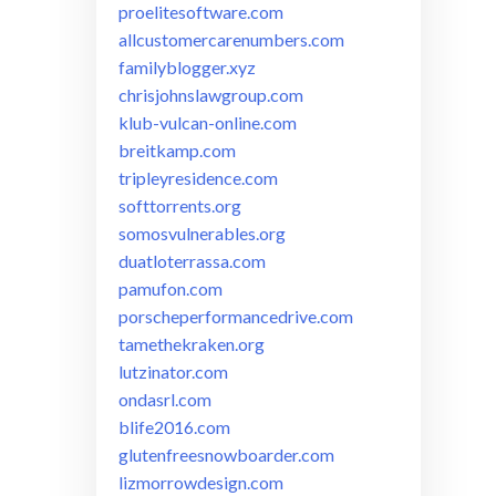
proelitesoftware.com
allcustomercarenumbers.com
familyblogger.xyz
chrisjohnslawgroup.com
klub-vulcan-online.com
breitkamp.com
tripleyresidence.com
softtorrents.org
somosvulnerables.org
duatloterrassa.com
pamufon.com
porscheperformancedrive.com
tamethekraken.org
lutzinator.com
ondasrl.com
blife2016.com
glutenfreesnowboarder.com
lizmorrowdesign.com