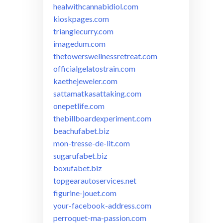
healwithcannabidiol.com
kioskpages.com
trianglecurry.com
imagedum.com
thetowerswellnessretreat.com
officialgelatostrain.com
kaethejeweler.com
sattamatkasattaking.com
onepetlife.com
thebillboardexperiment.com
beachufabet.biz
mon-tresse-de-lit.com
sugarufabet.biz
boxufabet.biz
topgearautoservices.net
figurine-jouet.com
your-facebook-address.com
perroquet-ma-passion.com