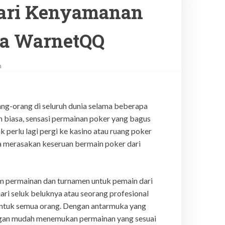
dari Kenyamanan
a WarnetQQ
n
rang-orang di seluruh dunia selama beberapa
 biasa, sensasi permainan poker yang bagus
k perlu lagi pergi ke kasino atau ruang poker
a merasakan keseruan bermain poker dari
 permainan dan turnamen untuk pemain dari
ri seluk beluknya atau seorang profesional
ntuk semua orang. Dengan antarmuka yang
ngan mudah menemukan permainan yang sesuai