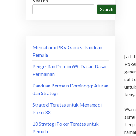
Search
Search
Memahami PKV Games: Panduan
Pemula
[ad_1
Poker
Pengertian Domino99: Dasar-Dasar
gener
Permainan
sulit
Panduan Bermain Dominoqq: Aturan
untuk
dan Strategi
kenya
Strategi Teratas untuk Menang di
Warne
Poker88
semua
10 Strategi Poker Teratas untuk
berpe
Pemula
ramah