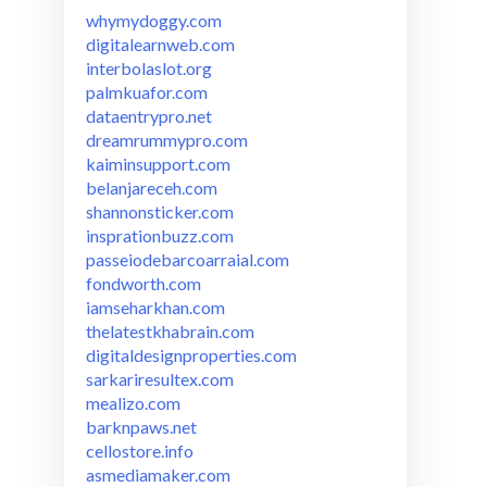
whymydoggy.com
digitalearnweb.com
interbolaslot.org
palmkuafor.com
dataentrypro.net
dreamrummypro.com
kaiminsupport.com
belanjareceh.com
shannonsticker.com
insprationbuzz.com
passeiodebarcoarraial.com
fondworth.com
iamseharkhan.com
thelatestkhabrain.com
digitaldesignproperties.com
sarkariresultex.com
mealizo.com
barknpaws.net
cellostore.info
asmediamaker.com