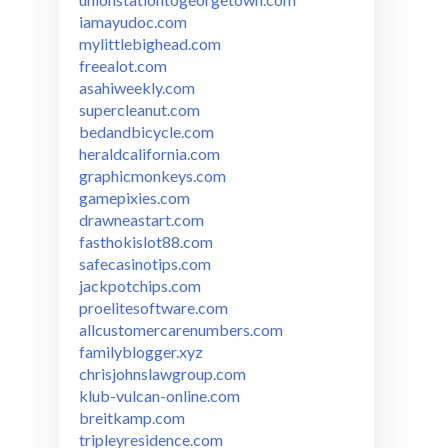
iamayudoc.com
mylittlebighead.com
freealot.com
asahiweekly.com
supercleanut.com
bedandbicycle.com
heraldcalifornia.com
graphicmonkeys.com
gamepixies.com
drawneastart.com
fasthokislot88.com
safecasinotips.com
jackpotchips.com
proelitesoftware.com
allcustomercarenumbers.com
familyblogger.xyz
chrisjohnslawgroup.com
klub-vulcan-online.com
breitkamp.com
tripleyresidence.com