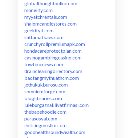
globalthoughtonline.com
moneiify.com
myyatchrentals.com
shalomcandlestores.com
geekifyit.com
sattamatkaes.com
crunchyrollpremiumapk.com
hondacareprotectplan.com
casinogamblingcasino.com
towtimenews.com
draincleaningdirectory.com
baotangmythuathcm.com
jethukukburosu.com
somniumforge.com
bloglibraries.com
luleburgaznakliyatfirmasi.com
thebapehoodie.com
parasosyal.com
enticingmuslim.com
goodhealthsoundwealth.com