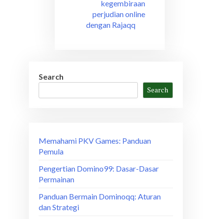
kegembiraan
perjudian online
dengan Rajaqq
Search
Search
Memahami PKV Games: Panduan
Pemula
Pengertian Domino99: Dasar-Dasar
Permainan
Panduan Bermain Dominoqq: Aturan
dan Strategi