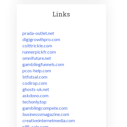
Links
prada-outlet.net
digigrowthpro.com
colttrickle.com
runnerpickfr.com
omnifuture.net
gamblingfunnels.com
pcos-help.com
btfutsal.com
codirop.com
ghosts-uk.net
askdono.com
techonly.top
gamblingcompete.com
businesssmagazine.com
creativeinternetmedia.com
n95-sale.com