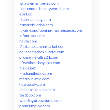
whatiremembered.com
linq-condo-beautyworld.com
ebyt.cc
chaindaohang.com
drmarkbuddha.com
lg-air-conditioning-maintenance.com
infoorator.com
novte.com
7hpizzaeasternmarket.com
hollaendisches-viertel.com
proengine-ultra24.com
lifewithoutlanyards.com
traida.net
kitchandhoney.com
metro-bistro.com
howtosolv.com
delicesdemanon.com
testboo.com
weddingdressstudio.com
premiumplox.com