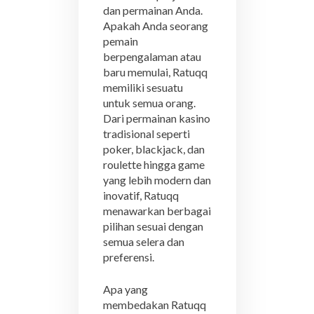
dan permainan Anda.
Apakah Anda seorang
pemain
berpengalaman atau
baru memulai, Ratuqq
memiliki sesuatu
untuk semua orang.
Dari permainan kasino
tradisional seperti
poker, blackjack, dan
roulette hingga game
yang lebih modern dan
inovatif, Ratuqq
menawarkan berbagai
pilihan sesuai dengan
semua selera dan
preferensi.
Apa yang
membedakan Ratuqq