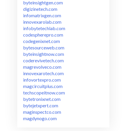
byteinsightgen.com
digizinetech.com
infomatrixgen.com
innovexarolab.com
infobytetechlab.com
codespherepro.com
codegenixnet.com
bytesourceweb.com
byteinsightnow.com
coderevivetech.com
magrevolveco.com
innovexarotech.com
infovortexpro.com
magcircuitplus.com
techscopeitnow.com
bytetronixnet.com
bytejetxpert.com
maginspectco.com
magdynogo.com