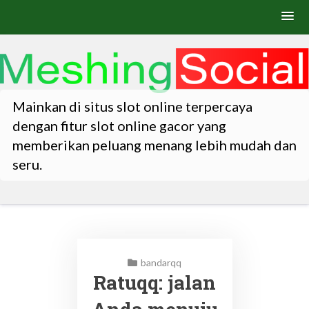
Skip
to
content
Mainkan di situs slot online terpercaya
dengan fitur slot online gacor yang
memberikan peluang menang lebih mudah dan
seru.
bandarqq
Ratuqq: jalan