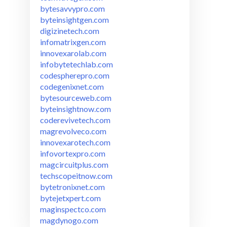
bytesavvypro.com
byteinsightgen.com
digizinetech.com
infomatrixgen.com
innovexarolab.com
infobytetechlab.com
codespherepro.com
codegenixnet.com
bytesourceweb.com
byteinsightnow.com
coderevivetech.com
magrevolveco.com
innovexarotech.com
infovortexpro.com
magcircuitplus.com
techscopeitnow.com
bytetronixnet.com
bytejetxpert.com
maginspectco.com
magdynogo.com