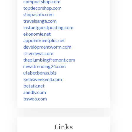
comportshop.com
topdecorshop.com
shopasotv.com
travelsanga.com
instantguestposting.com
ekonomie.net
appointmentplus.net
developmentworm.com
itlivenews.com
theplumbingfremont.com
newstrending24.com
ufabetbonus.biz
kelasweekend.com
betatk.net
aandly.com
bswoo.com
Links