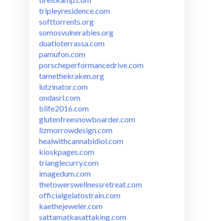
tripleyresidence.com
softtorrents.org
somosvulnerables.org
duatloterrassa.com
pamufon.com
porscheperformancedrive.com
tamethekraken.org
lutzinator.com
ondasrl.com
blife2016.com
glutenfreesnowboarder.com
lizmorrowdesign.com
healwithcannabidiol.com
kioskpages.com
trianglecurry.com
imagedum.com
thetowerswellnessretreat.com
officialgelatostrain.com
kaethejeweler.com
sattamatkasattaking.com