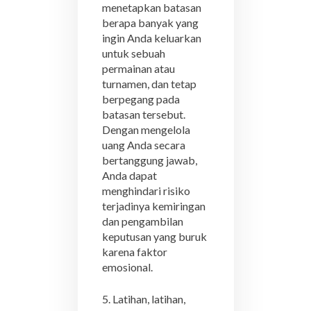
menetapkan batasan
berapa banyak yang
ingin Anda keluarkan
untuk sebuah
permainan atau
turnamen, dan tetap
berpegang pada
batasan tersebut.
Dengan mengelola
uang Anda secara
bertanggung jawab,
Anda dapat
menghindari risiko
terjadinya kemiringan
dan pengambilan
keputusan yang buruk
karena faktor
emosional.
5. Latihan, latihan,