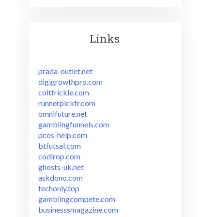
Links
prada-outlet.net
digigrowthpro.com
colttrickle.com
runnerpickfr.com
omnifuture.net
gamblingfunnels.com
pcos-help.com
btfutsal.com
codirop.com
ghosts-uk.net
askdono.com
techonly.top
gamblingcompete.com
businesssmagazine.com