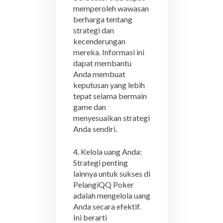
memperoleh wawasan
berharga tentang
strategi dan
kecenderungan
mereka. Informasi ini
dapat membantu
Anda membuat
keputusan yang lebih
tepat selama bermain
game dan
menyesuaikan strategi
Anda sendiri.
4. Kelola uang Anda:
Strategi penting
lainnya untuk sukses di
PelangiQQ Poker
adalah mengelola uang
Anda secara efektif.
Ini berarti