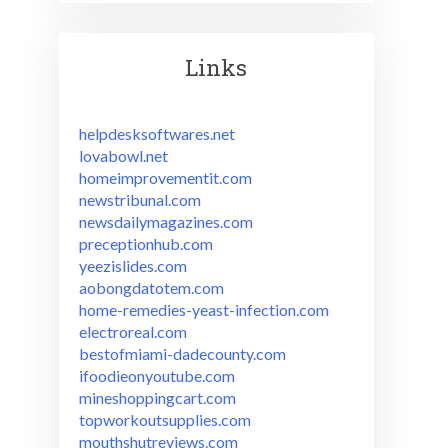
Links
helpdesksoftwares.net
lovabowl.net
homeimprovementit.com
newstribunal.com
newsdailymagazines.com
preceptionhub.com
yeezislides.com
aobongdatotem.com
home-remedies-yeast-infection.com
electroreal.com
bestofmiami-dadecounty.com
ifoodieonyoutube.com
mineshoppingcart.com
topworkoutsupplies.com
mouthshutreviews.com