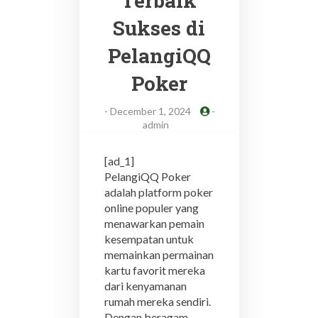
Terbaik
Sukses di
PelangiQQ
Poker
-
December 1, 2024
-
admin
[ad_1]
PelangiQQ Poker
adalah platform poker
online populer yang
menawarkan pemain
kesempatan untuk
memainkan permainan
kartu favorit mereka
dari kenyamanan
rumah mereka sendiri.
Dengan beragam