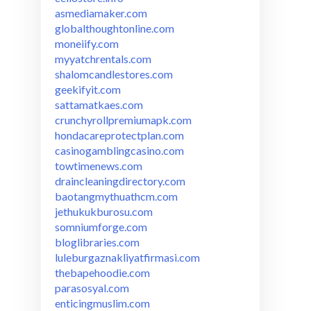
asmediamaker.com
globalthoughtonline.com
moneiify.com
myyatchrentals.com
shalomcandlestores.com
geekifyit.com
sattamatkaes.com
crunchyrollpremiumapk.com
hondacareprotectplan.com
casinogamblingcasino.com
towtimenews.com
draincleaningdirectory.com
baotangmythuathcm.com
jethukukburosu.com
somniumforge.com
bloglibraries.com
luleburgaznakliyatfirmasi.com
thebapehoodie.com
parasosyal.com
enticingmuslim.com