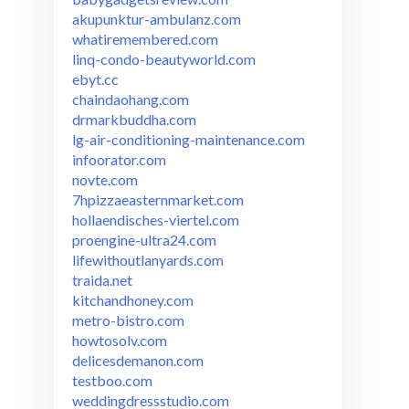
akupunktur-ambulanz.com
whatiremembered.com
linq-condo-beautyworld.com
ebyt.cc
chaindaohang.com
drmarkbuddha.com
lg-air-conditioning-maintenance.com
infoorator.com
novte.com
7hpizzaeasternmarket.com
hollaendisches-viertel.com
proengine-ultra24.com
lifewithoutlanyards.com
traida.net
kitchandhoney.com
metro-bistro.com
howtosolv.com
delicesdemanon.com
testboo.com
weddingdressstudio.com