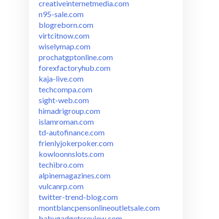
creativeinternetmedia.com
n95-sale.com
blogreborn.com
virtcitnow.com
wiselymap.com
prochatgptonline.com
forexfactoryhub.com
kaja-live.com
techcompa.com
sight-web.com
himadrigroup.com
islamroman.com
td-autofinance.com
frienlyjokerpoker.com
kowloonnslots.com
techibro.com
alpinemagazines.com
vulcanrp.com
twitter-trend-blog.com
montblancpensonlineoutletsale.com
babygadgetsreview.com