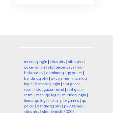
menuqq login
|
situs pkv
|
situs pkv
|
poker online
|
slot terpercaya
|
judi
bola parlay
|
dominoqq
|
qq poker
|
bandarqq pkv
|
pkv games
|
murniqq
login
|
hematqq login
|
slot gacor
resmi
|
slot gacor resmi
|
slot gacor
resmi
|
menuqq login
|
murniqq login
|
hematqq login
|
situs pkv games
|
qq
poker
|
bandarqq pkv
|
pkv games
|
situs pkv
|
slot deposit 5000
|