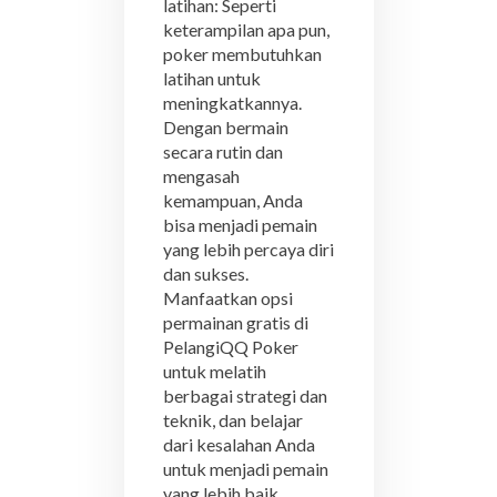
latihan: Seperti
keterampilan apa pun,
poker membutuhkan
latihan untuk
meningkatkannya.
Dengan bermain
secara rutin dan
mengasah
kemampuan, Anda
bisa menjadi pemain
yang lebih percaya diri
dan sukses.
Manfaatkan opsi
permainan gratis di
PelangiQQ Poker
untuk melatih
berbagai strategi dan
teknik, dan belajar
dari kesalahan Anda
untuk menjadi pemain
yang lebih baik.