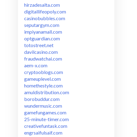
hirzadesalta.com
digitallifeopoly.com
casinobubbles.com
seputargym.com
impiyanamall.com
optguardian.com
totostreet.net
davilcasino.com
fraudwatchai.com
aem-x.com
cryptooblogs.com
gameuplevel.com
homethestyle.com
amuldistribution.com
borobuddur.com
wundermusic.com
gamefungames.com
25-minute-timer.com
creativefuntask.com
engrsaifulsaif.com