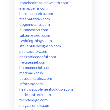
goodhealthsoundwealth.com
elenapoems.com
hellmouseretro.com
fcsabatehran.com
dogemutants.com
duramaxtop.com
takamasoudia.com
twdoingthings.com
stellabluedesignsco.com
paulsauthor.com
desirablecodeful.com
flexigennet.com
heronameclub.com
medmarket.io
outdoortablez.com
infotomy.com
healthysupplementsolution.com
codespottech.com
techdynogo.com
magchronicle.com