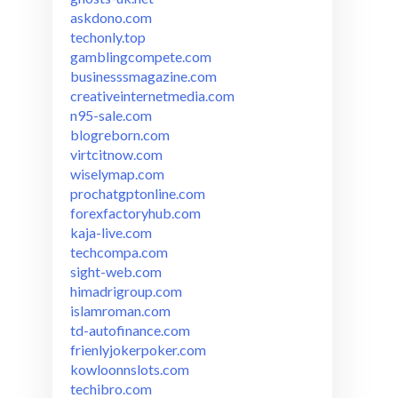
askdono.com
techonly.top
gamblingcompete.com
businesssmagazine.com
creativeinternetmedia.com
n95-sale.com
blogreborn.com
virtcitnow.com
wiselymap.com
prochatgptonline.com
forexfactoryhub.com
kaja-live.com
techcompa.com
sight-web.com
himadrigroup.com
islamroman.com
td-autofinance.com
frienlyjokerpoker.com
kowloonnslots.com
techibro.com