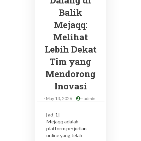
Dalang di
Balik
Mejaqq:
Melihat
Lebih Dekat
Tim yang
Mendorong
Inovasi
-
May 13, 2026
-
admin
[ad_1]
Mejaqq adalah
platform perjudian
online yang telah