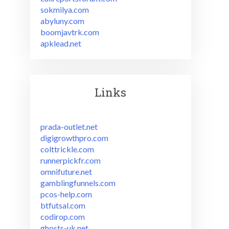
sokmilya.com
abyluny.com
boomjavtrk.com
apklead.net
Links
prada-outlet.net
digigrowthpro.com
colttrickle.com
runnerpickfr.com
omnifuture.net
gamblingfunnels.com
pcos-help.com
btfutsal.com
codirop.com
ghosts-uk.net