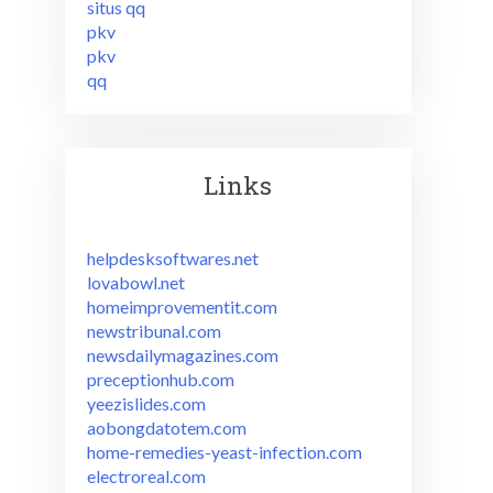
situs qq
pkv
pkv
qq
Links
helpdesksoftwares.net
lovabowl.net
homeimprovementit.com
newstribunal.com
newsdailymagazines.com
preceptionhub.com
yeezislides.com
aobongdatotem.com
home-remedies-yeast-infection.com
electroreal.com