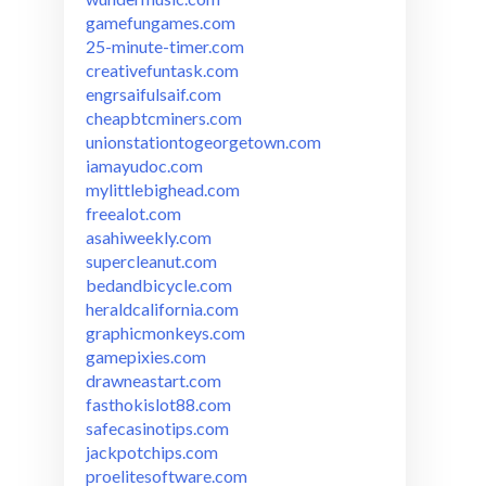
gamefungames.com
25-minute-timer.com
creativefuntask.com
engrsaifulsaif.com
cheapbtcminers.com
unionstationtogeorgetown.com
iamayudoc.com
mylittlebighead.com
freealot.com
asahiweekly.com
supercleanut.com
bedandbicycle.com
heraldcalifornia.com
graphicmonkeys.com
gamepixies.com
drawneastart.com
fasthokislot88.com
safecasinotips.com
jackpotchips.com
proelitesoftware.com