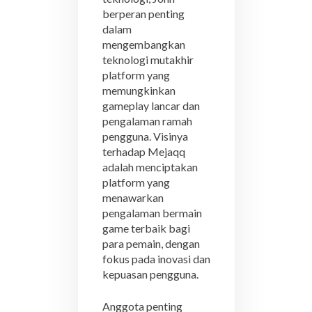
berperan penting
dalam
mengembangkan
teknologi mutakhir
platform yang
memungkinkan
gameplay lancar dan
pengalaman ramah
pengguna. Visinya
terhadap Mejaqq
adalah menciptakan
platform yang
menawarkan
pengalaman bermain
game terbaik bagi
para pemain, dengan
fokus pada inovasi dan
kepuasan pengguna.
Anggota penting