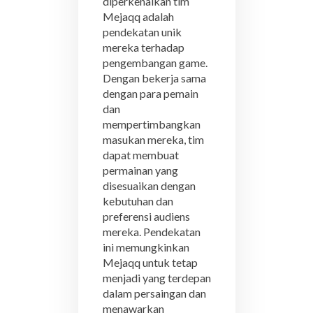
diperkenalkan tim
Mejaqq adalah
pendekatan unik
mereka terhadap
pengembangan game.
Dengan bekerja sama
dengan para pemain
dan
mempertimbangkan
masukan mereka, tim
dapat membuat
permainan yang
disesuaikan dengan
kebutuhan dan
preferensi audiens
mereka. Pendekatan
ini memungkinkan
Mejaqq untuk tetap
menjadi yang terdepan
dalam persaingan dan
menawarkan