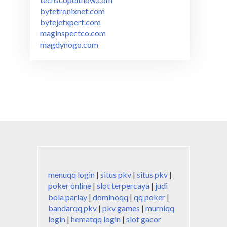
bytetronixnet.com
bytejetxpert.com
maginspectco.com
magdynogo.com
menuqq login
|
situs pkv
|
situs pkv
|
poker online
|
slot terpercaya
|
judi
bola parlay
|
dominoqq
|
qq poker
|
bandarqq pkv
|
pkv games
|
murniqq
login
|
hematqq login
|
slot gacor