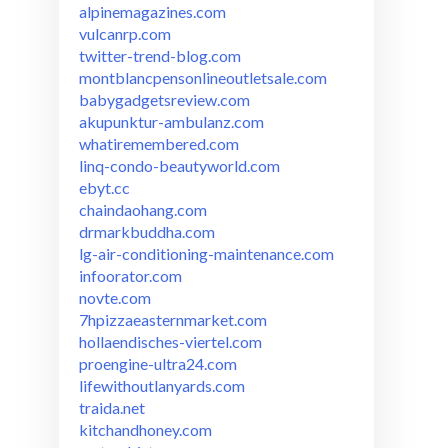
alpinemagazines.com
vulcanrp.com
twitter-trend-blog.com
montblancpensonlineoutletsale.com
babygadgetsreview.com
akupunktur-ambulanz.com
whatiremembered.com
linq-condo-beautyworld.com
ebyt.cc
chaindaohang.com
drmarkbuddha.com
lg-air-conditioning-maintenance.com
infoorator.com
novte.com
7hpizzaeasternmarket.com
hollaendisches-viertel.com
proengine-ultra24.com
lifewithoutlanyards.com
traida.net
kitchandhoney.com