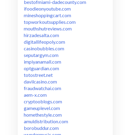
bestofmiami-dadecounty.com
ifoodieonyoutube.com
mineshoppingcart.com
topworkoutsupplies.com
mouthshutreviews.com
hirzadesalta.com
digitallifeopoly.com
casinobubbles.com
seputargym.com
impiyanamall.com
optguardian.com
totostreet.net
davilcasino.com
fraudwatchai.com
aem-x.com
cryptooblogs.com
gameuplevel.com
homethestyle.com
amuldistribution.com
borobuddur.com
wundermusic.com