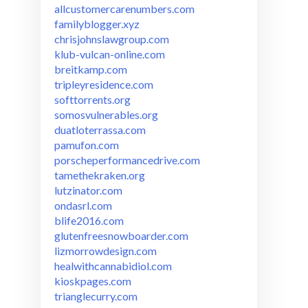
allcustomercarenumbers.com
familyblogger.xyz
chrisjohnslawgroup.com
klub-vulcan-online.com
breitkamp.com
tripleyresidence.com
softtorrents.org
somosvulnerables.org
duatloterrassa.com
pamufon.com
porscheperformancedrive.com
tamethekraken.org
lutzinator.com
ondasrl.com
blife2016.com
glutenfreesnowboarder.com
lizmorrowdesign.com
healwithcannabidiol.com
kioskpages.com
trianglecurry.com