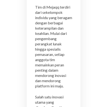
Tim di Mejaqq terdiri
dari sekelompok
individu yang beragam
dengan berbagai
keterampilan dan
keahlian. Mulai dari
pengembang
perangkat lunak
hingga spesialis
pemasaran, setiap
anggota tim
memainkan peran
penting dalam
mendorong inovasi
dan mendorong
platform ini maju.
Salah satu inovasi
utama yang