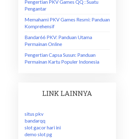
Pengertian PKV Games QQ : Suatu
Pengantar
Memahami PKV Games Resmi: Panduan
Komprehensif
Bandar66 PKV: Panduan Utama
Permainan Online
Pengertian Capsa Susun: Panduan
Permainan Kartu Populer Indonesia
LINK LAINNYA
situs pkv
bandarqq
slot gacor hari ini
demo slot pg