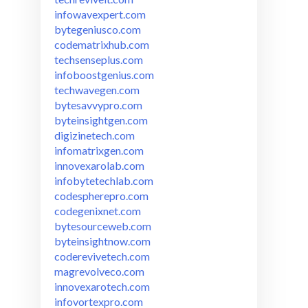
infowavexpert.com
bytegeniusco.com
codematrixhub.com
techsenseplus.com
infoboostgenius.com
techwavegen.com
bytesavvypro.com
byteinsightgen.com
digizinetech.com
infomatrixgen.com
innovexarolab.com
infobytetechlab.com
codespherepro.com
codegenixnet.com
bytesourceweb.com
byteinsightnow.com
coderevivetech.com
magrevolveco.com
innovexarotech.com
infovortexpro.com