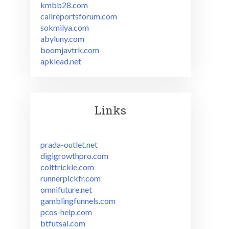
kmbb28.com
callreportsforum.com
sokmilya.com
abyluny.com
boomjavtrk.com
apklead.net
Links
prada-outlet.net
digigrowthpro.com
colttrickle.com
runnerpickfr.com
omnifuture.net
gamblingfunnels.com
pcos-help.com
btfutsal.com