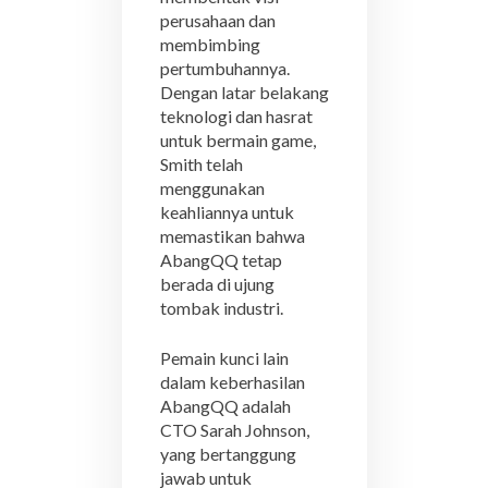
perusahaan dan
membimbing
pertumbuhannya.
Dengan latar belakang
teknologi dan hasrat
untuk bermain game,
Smith telah
menggunakan
keahliannya untuk
memastikan bahwa
AbangQQ tetap
berada di ujung
tombak industri.
Pemain kunci lain
dalam keberhasilan
AbangQQ adalah
CTO Sarah Johnson,
yang bertanggung
jawab untuk