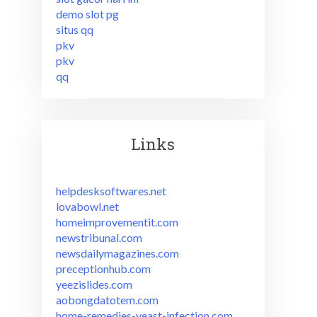
demo slot pg
situs qq
pkv
pkv
qq
Links
helpdesksoftwares.net
lovabowl.net
homeimprovementit.com
newstribunal.com
newsdailymagazines.com
preceptionhub.com
yeezislides.com
aobongdatotem.com
home-remedies-yeast-infection.com