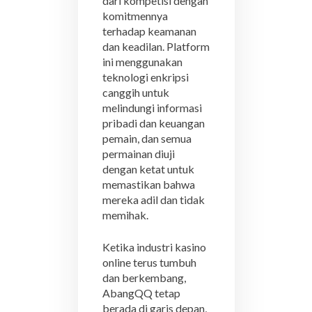
dari kompetisi dengan
komitmennya
terhadap keamanan
dan keadilan. Platform
ini menggunakan
teknologi enkripsi
canggih untuk
melindungi informasi
pribadi dan keuangan
pemain, dan semua
permainan diuji
dengan ketat untuk
memastikan bahwa
mereka adil dan tidak
memihak.
Ketika industri kasino
online terus tumbuh
dan berkembang,
AbangQQ tetap
berada di garis depan,