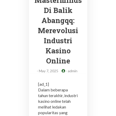
Masterminds
Di Balik
Abangqq:
Merevolusi
Industri
Kasino
Online
-
May 7, 2025
-
admin
[ad_1]
Dalam beberapa
tahun terakhir, industri
kasino online telah
melihat ledakan
popularitas yang