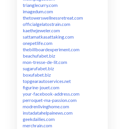
trianglecurry.com
imagedum.com
thetowerswellnessretreat.com
officialgelatostrain.com
kaethejeweler.com
sattamatkasattaking.com
onepetlife.com
thebillboardexperiment.com
beachufabet.biz
mon-tresse-de-lit.com
sugarufabet.biz
boxufabet.biz
topgearautoservices.net
figurine-jouet.com
your-facebook-address.com
perroquet-ma-passion.com
modrenlivinghome.com
instadatahelpainews.com
geekdailies.com
merchrain.com