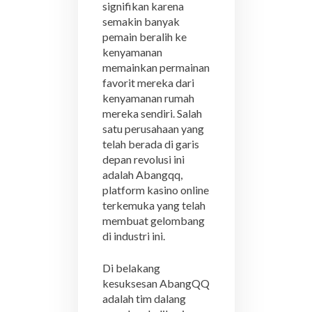
signifikan karena
semakin banyak
pemain beralih ke
kenyamanan
memainkan permainan
favorit mereka dari
kenyamanan rumah
mereka sendiri. Salah
satu perusahaan yang
telah berada di garis
depan revolusi ini
adalah Abangqq,
platform kasino online
terkemuka yang telah
membuat gelombang
di industri ini.
Di belakang
kesuksesan AbangQQ
adalah tim dalang