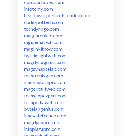
outdoortablez.com
infotomy.com
healthysupplementsolution.com
codespottech.com
techdynogo.com
magchronicle.com
digipediatech.com
maglinkitnow.com
byteinsightweb.com
magdynogenius.com
magsynapselab.com
techtronixgen.com
innovextechpro.com
magcircuitweb.com
techscopexpert.com
techpediaweb.com
bytelabgenius.com
innovatetechco.com
magdynopro.com
infoplazapro.com
techreviveit.com