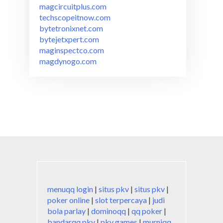
magcircuitplus.com
techscopeitnow.com
bytetronixnet.com
bytejetxpert.com
maginspectco.com
magdynogo.com
menuqq login
|
situs pkv
|
situs pkv
|
poker online
|
slot terpercaya
|
judi
bola parlay
|
dominoqq
|
qq poker
|
bandarqq pkv
|
pkv games
|
murniqq