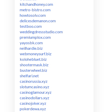
kitchandhoney.com
metro-bistro.com
howtosolv.com
delicesdemanon.com
testboo.com
weddingdressstudio.com
premiumplox.com
yayosbk.com
neilhardie.biz
webmoneysurf.biz
kolohebluet.biz
shootermask.biz
busterwheel.biz
shelfari.net
casinorussia.xyz
slotumcasino.xyz
casinoglamour.xyz
casinodollars.xyz
casinojoker.xyz
pokerdewa.xyz