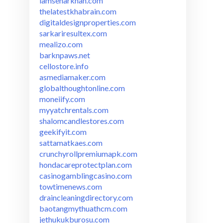
iamseharkhan.com
thelatestkhabrain.com
digitaldesignproperties.com
sarkariresultex.com
mealizo.com
barknpaws.net
cellostore.info
asmediamaker.com
globalthoughtonline.com
moneiify.com
myyatchrentals.com
shalomcandlestores.com
geekifyit.com
sattamatkaes.com
crunchyrollpremiumapk.com
hondacareprotectplan.com
casinogamblingcasino.com
towtimenews.com
draincleaningdirectory.com
baotangmythuathcm.com
jethukukburosu.com