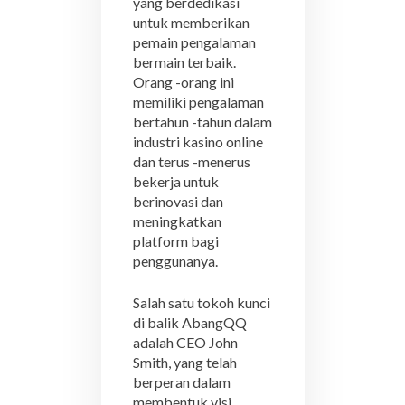
yang berdedikasi
untuk memberikan
pemain pengalaman
bermain terbaik.
Orang -orang ini
memiliki pengalaman
bertahun -tahun dalam
industri kasino online
dan terus -menerus
bekerja untuk
berinovasi dan
meningkatkan
platform bagi
penggunanya.
Salah satu tokoh kunci
di balik AbangQQ
adalah CEO John
Smith, yang telah
berperan dalam
membentuk visi