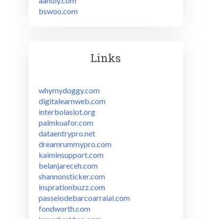
aandly.com
bswoo.com
Links
whymydoggy.com
digitalearnweb.com
interbolaslot.org
palmkuafor.com
dataentrypro.net
dreamrummypro.com
kaiminsupport.com
belanjareceh.com
shannonsticker.com
insprationbuzz.com
passeiodebarcoarraial.com
fondworth.com