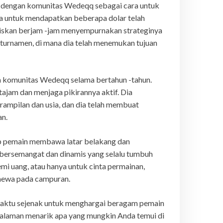
ng dengan komunitas Wedeqq sebagai cara untuk
ra untuk mendapatkan beberapa dolar telah
iskan berjam -jam menyempurnakan strateginya
 turnamen, di mana dia telah menemukan tujuan
a komunitas Wedeqq selama bertahun -tahun.
tajam dan menjaga pikirannya aktif. Dia
ampilan dan usia, dan dia telah membuat
n.
p pemain membawa latar belakang dan
 bersemangat dan dinamis yang selalu tumbuh
i uang, atau hanya untuk cinta permainan,
mewa pada campuran.
waktu sejenak untuk menghargai beragam pemain
galaman menarik apa yang mungkin Anda temui di