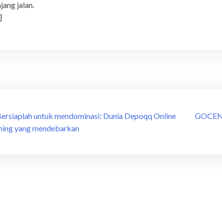
jang jalan.
]
st
ersiaplah untuk mendominasi: Dunia Depoqq Online
GOCENG
ing yang mendebarkan
vigation