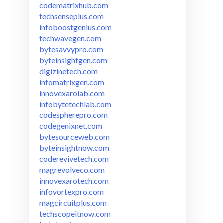
codematrixhub.com
techsenseplus.com
infoboostgenius.com
techwavegen.com
bytesavvypro.com
byteinsightgen.com
digizinetech.com
infomatrixgen.com
innovexarolab.com
infobytetechlab.com
codespherepro.com
codegenixnet.com
bytesourceweb.com
byteinsightnow.com
coderevivetech.com
magrevolveco.com
innovexarotech.com
infovortexpro.com
magcircuitplus.com
techscopeitnow.com