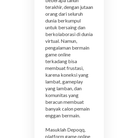
beberapa tahun
terakhir, dengan jutaan
orang dari seluruh
dunia berkumpul
untuk bersaing dan
berkolaborasi di dunia
virtual. Namun,
pengalaman bermain
game online
terkadang bisa
membuat frustasi,
karena koneksi yang
lambat, gameplay
yang lamban, dan
komunitas yang
beracun membuat
banyak calon pemain
enggan bermain.
Masuklah Depoqq,
platform game online