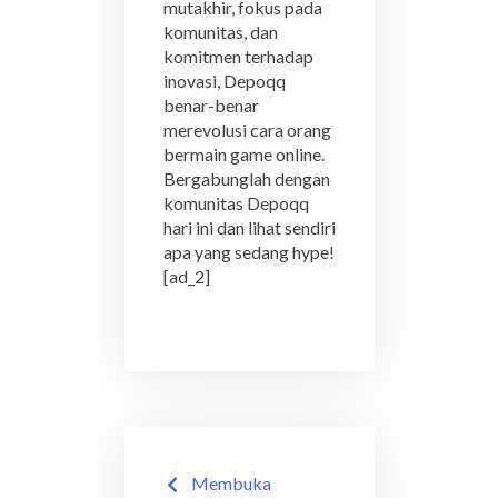
mutakhir, fokus pada
komunitas, dan
komitmen terhadap
inovasi, Depoqq
benar-benar
merevolusi cara orang
bermain game online.
Bergabunglah dengan
komunitas Depoqq
hari ini dan lihat sendiri
apa yang sedang hype!
[ad_2]
Post
Membuka