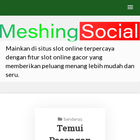
Skip
to
content
Mainkan di situs slot online terpercaya
dengan fitur slot online gacor yang
memberikan peluang menang lebih mudah dan
seru.
bandarqq
Temui