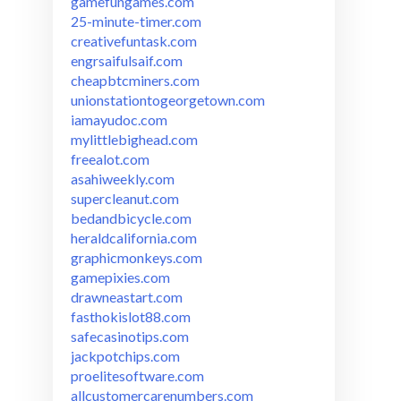
gamefungames.com
25-minute-timer.com
creativefuntask.com
engrsaifulsaif.com
cheapbtcminers.com
unionstationtogeorgetown.com
iamayudoc.com
mylittlebighead.com
freealot.com
asahiweekly.com
supercleanut.com
bedandbicycle.com
heraldcalifornia.com
graphicmonkeys.com
gamepixies.com
drawneastart.com
fasthokislot88.com
safecasinotips.com
jackpotchips.com
proelitesoftware.com
allcustomercarenumbers.com