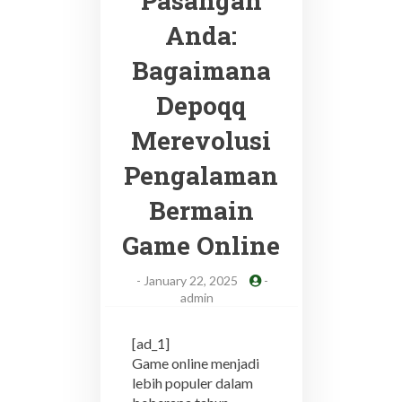
Pasangan
Anda:
Bagaimana
Depoqq
Merevolusi
Pengalaman
Bermain
Game Online
-
January 22, 2025
-
admin
[ad_1]
Game online menjadi
lebih populer dalam