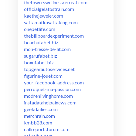
thetowerswellnessretreat.com
officialgelatostrain.com
kaethejeweler.com
sattamatkasattaking.com
onepetlife.com
thebillboardexperiment.com
beachufabet.biz
mon-tresse-de-lit.com
sugarufabet.biz
boxufabet.biz
topgearautoservices.net
figurine-jouet.com
your-facebook-address.com
perroquet-ma-passion.com
modrenlivinghome.com
instadatahelpainews.com
geekdailies.com
merchrain.com
kmbb28.com
callreportsforum.com
sokmilya.com