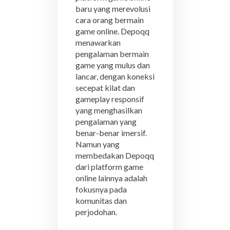
baru yang merevolusi
cara orang bermain
game online. Depoqq
menawarkan
pengalaman bermain
game yang mulus dan
lancar, dengan koneksi
secepat kilat dan
gameplay responsif
yang menghasilkan
pengalaman yang
benar-benar imersif.
Namun yang
membedakan Depoqq
dari platform game
online lainnya adalah
fokusnya pada
komunitas dan
perjodohan.