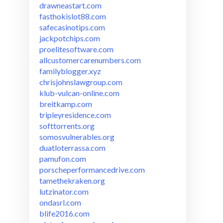
drawneastart.com
fasthokislot88.com
safecasinotips.com
jackpotchips.com
proelitesoftware.com
allcustomercarenumbers.com
familyblogger.xyz
chrisjohnslawgroup.com
klub-vulcan-online.com
breitkamp.com
tripleyresidence.com
softtorrents.org
somosvulnerables.org
duatloterrassa.com
pamufon.com
porscheperformancedrive.com
tamethekraken.org
lutzinator.com
ondasrl.com
blife2016.com