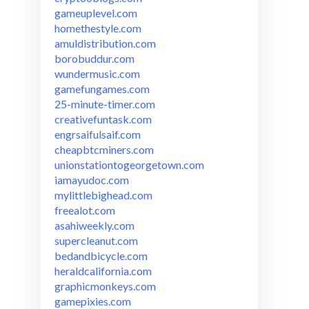
gameuplevel.com
homethestyle.com
amuldistribution.com
borobuddur.com
wundermusic.com
gamefungames.com
25-minute-timer.com
creativefuntask.com
engrsaifulsaif.com
cheapbtcminers.com
unionstationtogeorgetown.com
iamayudoc.com
mylittlebighead.com
freealot.com
asahiweekly.com
supercleanut.com
bedandbicycle.com
heraldcalifornia.com
graphicmonkeys.com
gamepixies.com