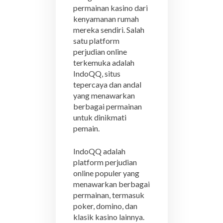
permainan kasino dari
kenyamanan rumah
mereka sendiri. Salah
satu platform
perjudian online
terkemuka adalah
IndoQQ, situs
tepercaya dan andal
yang menawarkan
berbagai permainan
untuk dinikmati
pemain.
IndoQQ adalah
platform perjudian
online populer yang
menawarkan berbagai
permainan, termasuk
poker, domino, dan
klasik kasino lainnya.