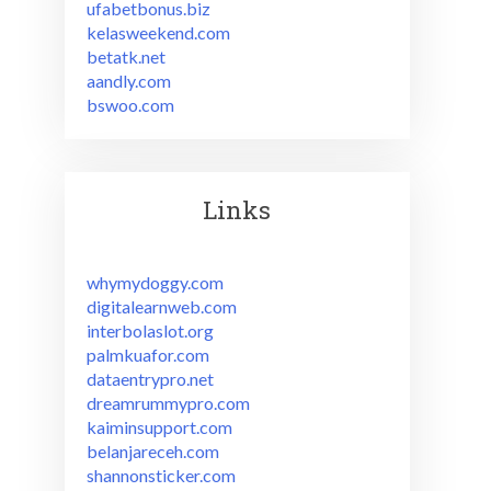
ufabetbonus.biz
kelasweekend.com
betatk.net
aandly.com
bswoo.com
Links
whymydoggy.com
digitalearnweb.com
interbolaslot.org
palmkuafor.com
dataentrypro.net
dreamrummypro.com
kaiminsupport.com
belanjareceh.com
shannonsticker.com