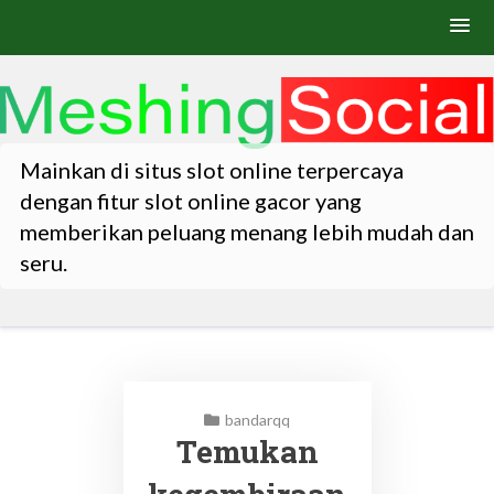
Skip
to
content
Mainkan di situs slot online terpercaya
dengan fitur slot online gacor yang
memberikan peluang menang lebih mudah dan
seru.
bandarqq
Temukan