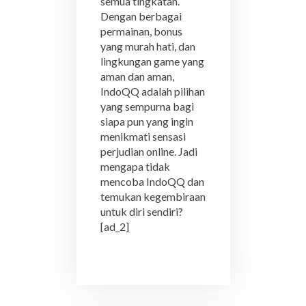
semua tingkatan.
Dengan berbagai
permainan, bonus
yang murah hati, dan
lingkungan game yang
aman dan aman,
IndoQQ adalah pilihan
yang sempurna bagi
siapa pun yang ingin
menikmati sensasi
perjudian online. Jadi
mengapa tidak
mencoba IndoQQ dan
temukan kegembiraan
untuk diri sendiri?
[ad_2]