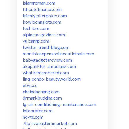
islamroman.com
td-autofinance.com
frienlyjokerpoker.com
kowloonnslots.com
techibro.com
alpinemagazines.com
vulcanrp.com
twitter-trend-blog.com
montblancpensonlineoutletsale.com
babygadgetsreview.com
akupunktur-ambulanz.com
whatiremembered.com
linq-condo-beautyworld.com
ebyt.cc
chaindaohang.com
drmarkbuddha.com
lg-air-conditioning-maintenance.com
infoorator.com
novte.com
7hpizzaeasternmarket.com