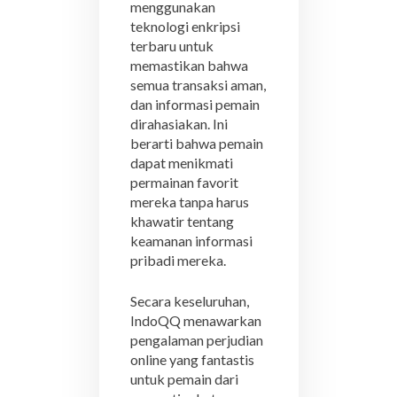
menggunakan
teknologi enkripsi
terbaru untuk
memastikan bahwa
semua transaksi aman,
dan informasi pemain
dirahasiakan. Ini
berarti bahwa pemain
dapat menikmati
permainan favorit
mereka tanpa harus
khawatir tentang
keamanan informasi
pribadi mereka.
Secara keseluruhan,
IndoQQ menawarkan
pengalaman perjudian
online yang fantastis
untuk pemain dari