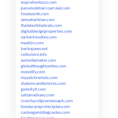
insprationbuzz.com
passeiodebarcoarraial.com
fondworth.com
iamseharkhan.com
thelatestkhabrain.com
digitaldesignproperties.com
sarkariresultex.com
mealizo.com
barknpaws.net
cellostore.info
asmediamaker.com
globalthoughtonline.com
moneiify.com
myyatchrentals.com
shalomcandlestores.com
geekifyit.com
sattamatkaes.com
crunchyrollpremiumapk.com
hondacareprotectplan.com
casinogamblingcasino.com
towtimenews.com