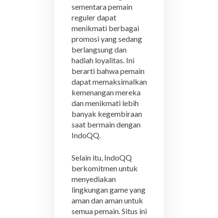
sementara pemain
reguler dapat
menikmati berbagai
promosi yang sedang
berlangsung dan
hadiah loyalitas. Ini
berarti bahwa pemain
dapat memaksimalkan
kemenangan mereka
dan menikmati lebih
banyak kegembiraan
saat bermain dengan
IndoQQ.
Selain itu, IndoQQ
berkomitmen untuk
menyediakan
lingkungan game yang
aman dan aman untuk
semua pemain. Situs ini