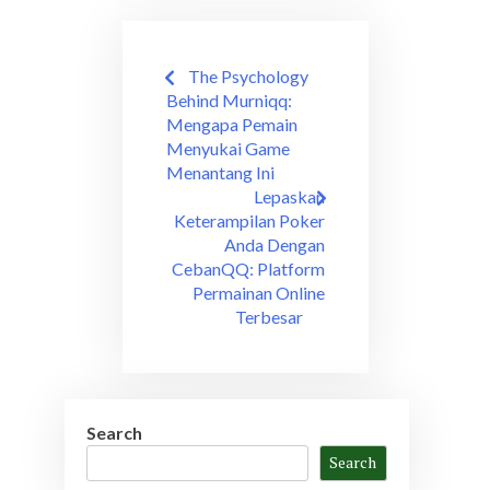
Post
The Psychology
navigation
Behind Murniqq:
Mengapa Pemain
Menyukai Game
Menantang Ini
Lepaskan
Keterampilan Poker
Anda Dengan
CebanQQ: Platform
Permainan Online
Terbesar
Search
Search