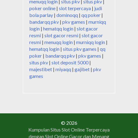
menuqq login
|
situs pkv
|
situs pkv
|
poker online
|
slot terpercaya
|
judi
bola parlay
|
dominoqq
|
qq poker
|
bandarqq pkv
|
pkv games
|
murniqq
login
|
hematqq login
|
slot gacor
resmi
|
slot gacor resmi
|
slot gacor
resmi
|
menuqq login
|
murniqq login
|
hematqq login
|
situs pkv games
|
qq
poker
|
bandarqq pkv
|
pkv games
|
situs pkv
|
slot deposit 5000
|
majestibet
|
miyaqq
|
gajibet
|
pkv
games
© 2026
Kumpulan Situs Slot Online Terpercaya
dengan Slot Online Gacor dan Menang