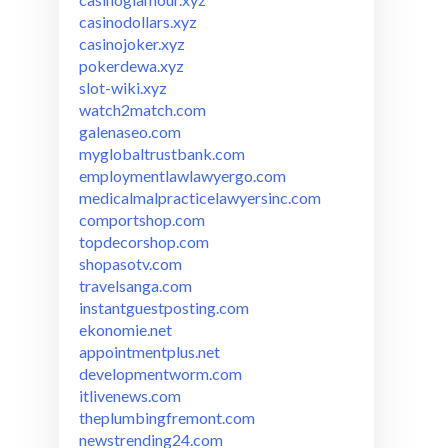
casinodollars.xyz
casinojoker.xyz
pokerdewa.xyz
slot-wiki.xyz
watch2match.com
galenaseo.com
myglobaltrustbank.com
employmentlawlawyergo.com
medicalmalpracticelawyersinc.com
comportshop.com
topdecorshop.com
shopasotv.com
travelsanga.com
instantguestposting.com
ekonomie.net
appointmentplus.net
developmentworm.com
itlivenews.com
theplumbingfremont.com
newstrending24.com