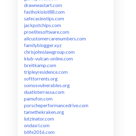
drawneastart.com
fasthokislot88.com
safecasinotips.com
jackpotchips.com
proelitesoftware.com
allcustomercarenumbers.com
familyblogger.xyz
chrisjohnslawgroup.com
klub-vulcan-online.com
breitkamp.com
tripleyresidence.com
softtorrents.org
somosvulnerables.org
duatloterrassa.com
pamufon.com
porscheperformancedrive.com
tamethekraken.org
lutzinator.com
ondasrl.com
blife2016.com