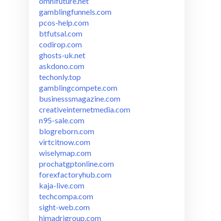
omnifuture.net
gamblingfunnels.com
pcos-help.com
btfutsal.com
codirop.com
ghosts-uk.net
askdono.com
techonly.top
gamblingcompete.com
businesssmagazine.com
creativeinternetmedia.com
n95-sale.com
blogreborn.com
virtcitnow.com
wiselymap.com
prochatgptonline.com
forexfactoryhub.com
kaja-live.com
techcompa.com
sight-web.com
himadrigroup.com