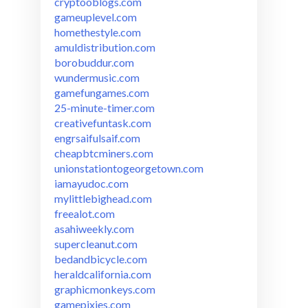
cryptooblogs.com
gameuplevel.com
homethestyle.com
amuldistribution.com
borobuddur.com
wundermusic.com
gamefungames.com
25-minute-timer.com
creativefuntask.com
engrsaifulsaif.com
cheapbtcminers.com
unionstationtogeorgetown.com
iamayudoc.com
mylittlebighead.com
freealot.com
asahiweekly.com
supercleanut.com
bedandbicycle.com
heraldcalifornia.com
graphicmonkeys.com
gamepixies.com