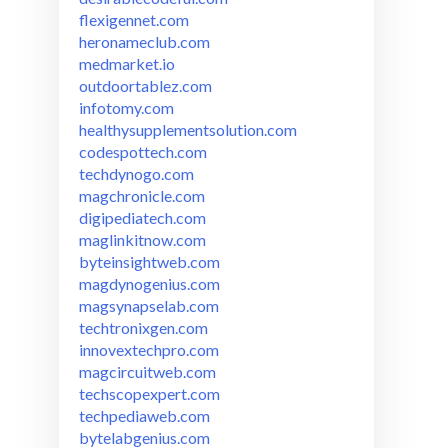
flexigennet.com
heronameclub.com
medmarket.io
outdoortablez.com
infotomy.com
healthysupplementsolution.com
codespottech.com
techdynogo.com
magchronicle.com
digipediatech.com
maglinkitnow.com
byteinsightweb.com
magdynogenius.com
magsynapselab.com
techtronixgen.com
innovextechpro.com
magcircuitweb.com
techscopexpert.com
techpediaweb.com
bytelabgenius.com