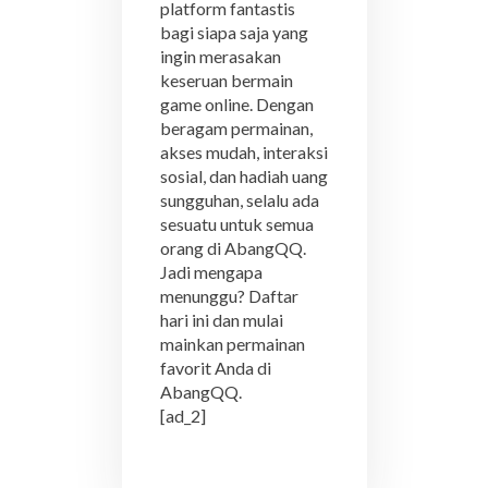
platform fantastis
bagi siapa saja yang
ingin merasakan
keseruan bermain
game online. Dengan
beragam permainan,
akses mudah, interaksi
sosial, dan hadiah uang
sungguhan, selalu ada
sesuatu untuk semua
orang di AbangQQ.
Jadi mengapa
menunggu? Daftar
hari ini dan mulai
mainkan permainan
favorit Anda di
AbangQQ.
[ad_2]