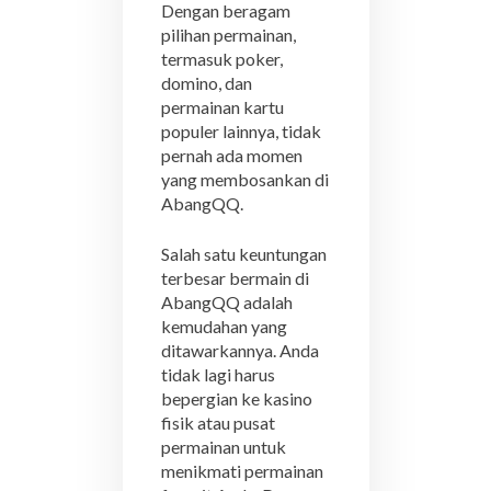
Dengan beragam
pilihan permainan,
termasuk poker,
domino, dan
permainan kartu
populer lainnya, tidak
pernah ada momen
yang membosankan di
AbangQQ.
Salah satu keuntungan
terbesar bermain di
AbangQQ adalah
kemudahan yang
ditawarkannya. Anda
tidak lagi harus
bepergian ke kasino
fisik atau pusat
permainan untuk
menikmati permainan