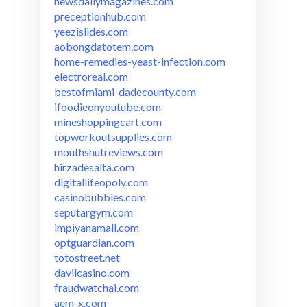
newsdailymagazines.com
preceptionhub.com
yeezislides.com
aobongdatotem.com
home-remedies-yeast-infection.com
electroreal.com
bestofmiami-dadecounty.com
ifoodieonyoutube.com
mineshoppingcart.com
topworkoutsupplies.com
mouthshutreviews.com
hirzadesalta.com
digitallifeopoly.com
casinobubbles.com
seputargym.com
impiyanamall.com
optguardian.com
totostreet.net
davilcasino.com
fraudwatchai.com
aem-x.com