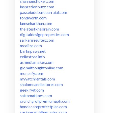
shannonsticker.com
insprationbuzz.com
passeiodebarcoarraial.com
fondworth.com
iamseharkhan.com
thelatestkhabrain.com
digitaldesignproperties.com
sarkariresultex.com
mealizo.com
barknpaws.net
cellostore.info
asmediamaker.com
globalthoughtonline.com
moneiify.com
myyatchrentals.com
shalomcandlestores.com
geekifyit.com
sattamatkaes.com
crunchyrollpremiumapk.com
hondacareprotectplan.com
casinogamblingcasino.com