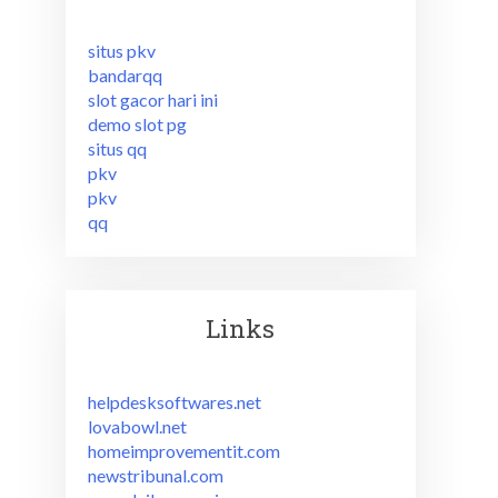
situs pkv
bandarqq
slot gacor hari ini
demo slot pg
situs qq
pkv
pkv
qq
Links
helpdesksoftwares.net
lovabowl.net
homeimprovementit.com
newstribunal.com