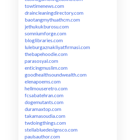
towtimenews.com
draincleaningdirectory.com
baotangmythuathcm.com
jethukukburosu.com
somniumforge.com
bloglibraries.com
luleburgaznakliyatfirmasi.com
thebapehoodie.com
parasosyal.com
enticingmuslim.com
goodhealthsoundwealth.com
elenapoems.com
hellmouseretro.com
fcsabatehran.com
dogemutants.com
duramaxtop.com
takamasoudia.com
twdoingthings.com
stellabluedesignsco.com
paulsauthor.com