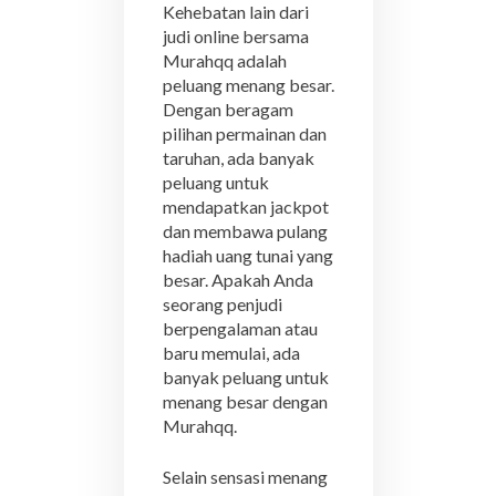
Kehebatan lain dari
judi online bersama
Murahqq adalah
peluang menang besar.
Dengan beragam
pilihan permainan dan
taruhan, ada banyak
peluang untuk
mendapatkan jackpot
dan membawa pulang
hadiah uang tunai yang
besar. Apakah Anda
seorang penjudi
berpengalaman atau
baru memulai, ada
banyak peluang untuk
menang besar dengan
Murahqq.
Selain sensasi menang