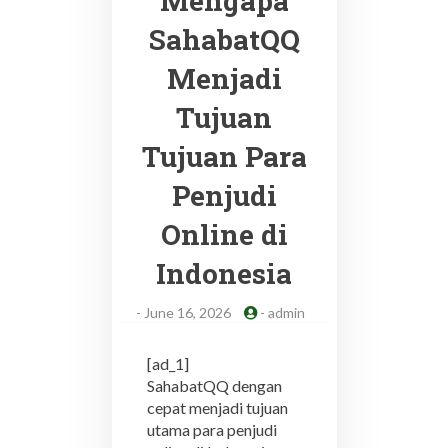
Mengapa
SahabatQQ
Menjadi
Tujuan
Tujuan Para
Penjudi
Online di
Indonesia
-
June 16, 2026
-
admin
[ad_1]
SahabatQQ dengan
cepat menjadi tujuan
utama para penjudi