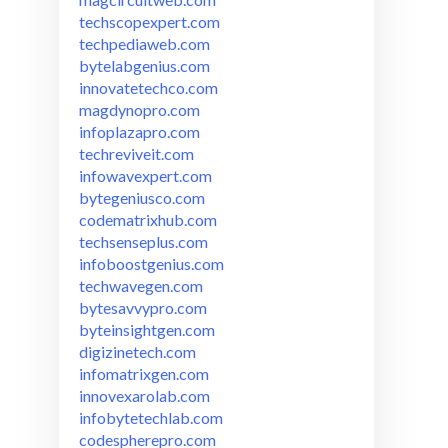
techscopexpert.com
techpediaweb.com
bytelabgenius.com
innovatetechco.com
magdynopro.com
infoplazapro.com
techreviveit.com
infowavexpert.com
bytegeniusco.com
codematrixhub.com
techsenseplus.com
infoboostgenius.com
techwavegen.com
bytesavvypro.com
byteinsightgen.com
digizinetech.com
infomatrixgen.com
innovexarolab.com
infobytetechlab.com
codespherepro.com