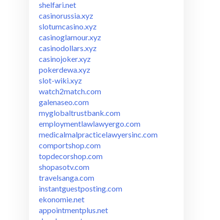
shelfari.net
casinorussia.xyz
slotumcasino.xyz
casinoglamour.xyz
casinodollars.xyz
casinojoker.xyz
pokerdewa.xyz
slot-wiki.xyz
watch2match.com
galenaseo.com
myglobaltrustbank.com
employmentlawlawyergo.com
medicalmalpracticelawyersinc.com
comportshop.com
topdecorshop.com
shopasotv.com
travelsanga.com
instantguestposting.com
ekonomie.net
appointmentplus.net