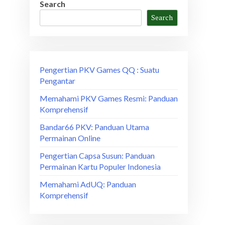
Search
Search
Pengertian PKV Games QQ : Suatu
Pengantar
Memahami PKV Games Resmi: Panduan
Komprehensif
Bandar66 PKV: Panduan Utama
Permainan Online
Pengertian Capsa Susun: Panduan
Permainan Kartu Populer Indonesia
Memahami AdUQ: Panduan
Komprehensif