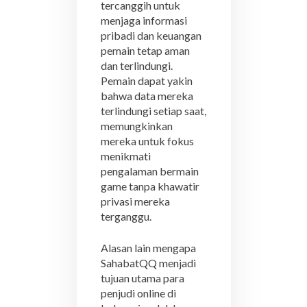
tercanggih untuk
menjaga informasi
pribadi dan keuangan
pemain tetap aman
dan terlindungi.
Pemain dapat yakin
bahwa data mereka
terlindungi setiap saat,
memungkinkan
mereka untuk fokus
menikmati
pengalaman bermain
game tanpa khawatir
privasi mereka
terganggu.
Alasan lain mengapa
SahabatQQ menjadi
tujuan utama para
penjudi online di