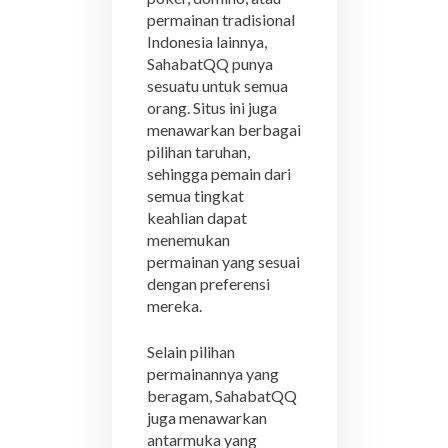
permainan tradisional
Indonesia lainnya,
SahabatQQ punya
sesuatu untuk semua
orang. Situs ini juga
menawarkan berbagai
pilihan taruhan,
sehingga pemain dari
semua tingkat
keahlian dapat
menemukan
permainan yang sesuai
dengan preferensi
mereka.
Selain pilihan
permainannya yang
beragam, SahabatQQ
juga menawarkan
antarmuka yang