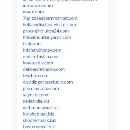
infoorator.com
novte.com
7hpizzaeasternmarket.com
hollaendisches-viertel.com
proengine-ultra24.com
lifewithoutlanyards.com
traida.net
kitchandhoney.com
metro-bistro.com
howtosolv.com
delicesdemanon.com
testboo.com
weddingdressstudio.com
premiumplox.com
yayosbk.com
neilhardie.biz
webmoneysurf.biz
kolohebluet.biz
shootermask.biz
busterwheel.biz