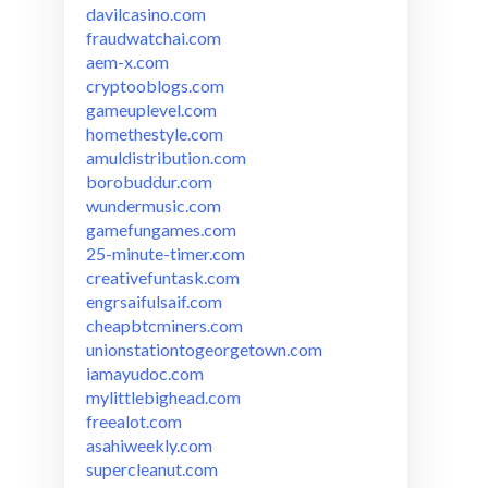
davilcasino.com
fraudwatchai.com
aem-x.com
cryptooblogs.com
gameuplevel.com
homethestyle.com
amuldistribution.com
borobuddur.com
wundermusic.com
gamefungames.com
25-minute-timer.com
creativefuntask.com
engrsaifulsaif.com
cheapbtcminers.com
unionstationtogeorgetown.com
iamayudoc.com
mylittlebighead.com
freealot.com
asahiweekly.com
supercleanut.com