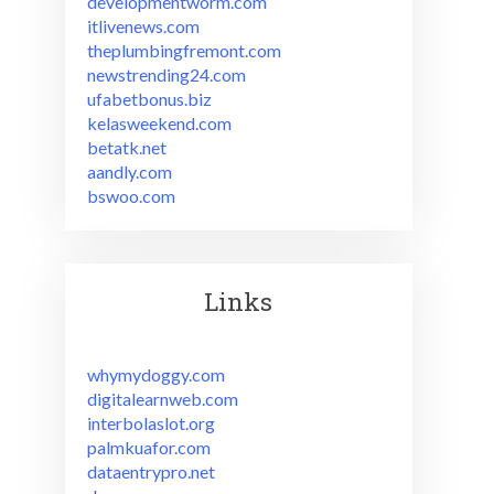
developmentworm.com
itlivenews.com
theplumbingfremont.com
newstrending24.com
ufabetbonus.biz
kelasweekend.com
betatk.net
aandly.com
bswoo.com
Links
whymydoggy.com
digitalearnweb.com
interbolaslot.org
palmkuafor.com
dataentrypro.net