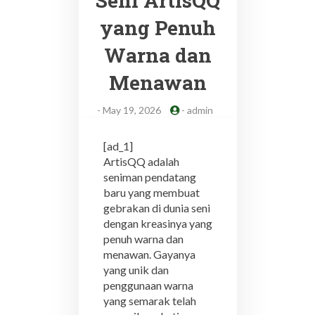
Seni ArtisQQ
yang Penuh
Warna dan
Menawan
-
May 19, 2026
-
admin
[ad_1]
ArtisQQ adalah
seniman pendatang
baru yang membuat
gebrakan di dunia seni
dengan kreasinya yang
penuh warna dan
menawan. Gayanya
yang unik dan
penggunaan warna
yang semarak telah