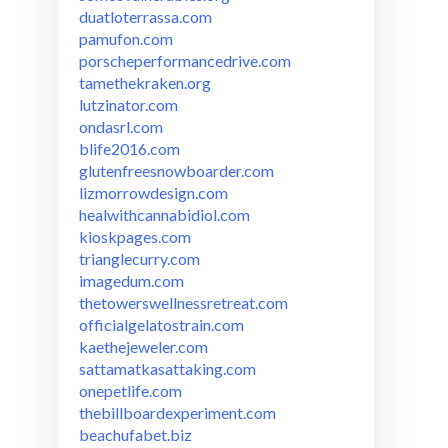
duatloterrassa.com
pamufon.com
porscheperformancedrive.com
tamethekraken.org
lutzinator.com
ondasrl.com
blife2016.com
glutenfreesnowboarder.com
lizmorrowdesign.com
healwithcannabidiol.com
kioskpages.com
trianglecurry.com
imagedum.com
thetowerswellnessretreat.com
officialgelatostrain.com
kaethejeweler.com
sattamatkasattaking.com
onepetlife.com
thebillboardexperiment.com
beachufabet.biz