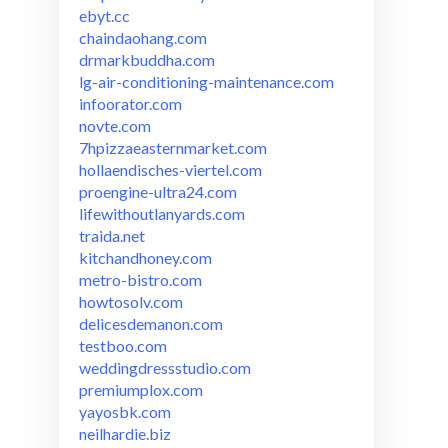
ebyt.cc
chaindaohang.com
drmarkbuddha.com
lg-air-conditioning-maintenance.com
infoorator.com
novte.com
7hpizzaeasternmarket.com
hollaendisches-viertel.com
proengine-ultra24.com
lifewithoutlanyards.com
traida.net
kitchandhoney.com
metro-bistro.com
howtosolv.com
delicesdemanon.com
testboo.com
weddingdressstudio.com
premiumplox.com
yayosbk.com
neilhardie.biz