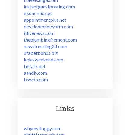
instantguestposting.com
ekonomie.net
appointmentplus.net
developmentworm.com
itlivenews.com
theplumbingfremont.com
newstrending24.com
ufabetbonus.biz
kelasweekend.com
betatk.net
aandly.com
bswoo.com
Links
whymydoggy.com
digitalearnweb.com