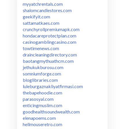
myyatchrentals.com
shalomcandlestores.com
geekifyit.com
sattamatkaes.com
crunchyrollpremiumapk.com
hondacareprotectplan.com
casinogamblingcasino.com
towtimenews.com
draincleaningdirectory.com
baotangmythuathcm.com
jethukukburosu.com
somniumforge.com
bloglibraries.com
luleburgaznakliyatfirmasi.com
thebapehoodie.com
parasosyal.com
enticingmuslim.com
goodhealthsoundwealth.com
elenapoems.com
hellmouseretro.com