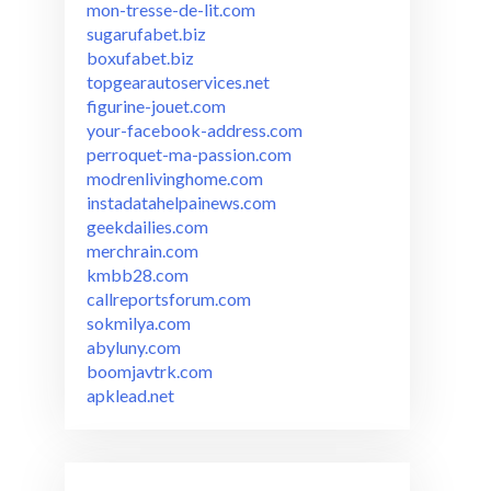
mon-tresse-de-lit.com
sugarufabet.biz
boxufabet.biz
topgearautoservices.net
figurine-jouet.com
your-facebook-address.com
perroquet-ma-passion.com
modrenlivinghome.com
instadatahelpainews.com
geekdailies.com
merchrain.com
kmbb28.com
callreportsforum.com
sokmilya.com
abyluny.com
boomjavtrk.com
apklead.net