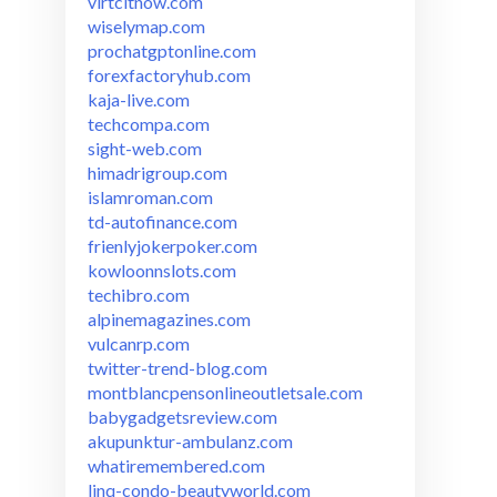
virtcitnow.com
wiselymap.com
prochatgptonline.com
forexfactoryhub.com
kaja-live.com
techcompa.com
sight-web.com
himadrigroup.com
islamroman.com
td-autofinance.com
frienlyjokerpoker.com
kowloonnslots.com
techibro.com
alpinemagazines.com
vulcanrp.com
twitter-trend-blog.com
montblancpensonlineoutletsale.com
babygadgetsreview.com
akupunktur-ambulanz.com
whatiremembered.com
linq-condo-beautyworld.com