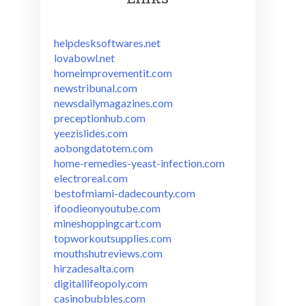
helpdesksoftwares.net
lovabowl.net
homeimprovementit.com
newstribunal.com
newsdailymagazines.com
preceptionhub.com
yeezislides.com
aobongdatotem.com
home-remedies-yeast-infection.com
electroreal.com
bestofmiami-dadecounty.com
ifoodieonyoutube.com
mineshoppingcart.com
topworkoutsupplies.com
mouthshutreviews.com
hirzadesalta.com
digitallifeopoly.com
casinobubbles.com