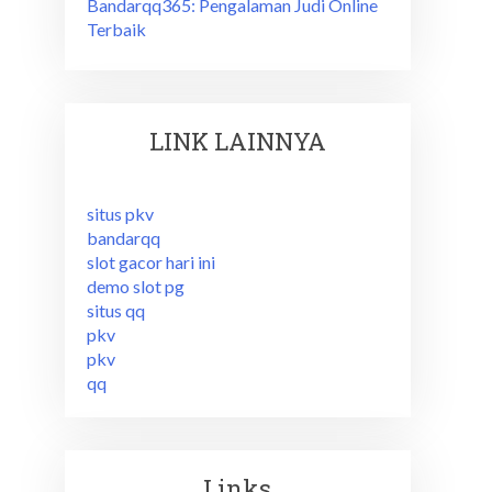
Bandarqq365: Pengalaman Judi Online
Terbaik
LINK LAINNYA
situs pkv
bandarqq
slot gacor hari ini
demo slot pg
situs qq
pkv
pkv
qq
Links