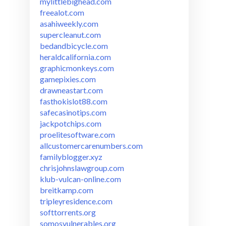
mylittlebighead.com
freealot.com
asahiweekly.com
supercleanut.com
bedandbicycle.com
heraldcalifornia.com
graphicmonkeys.com
gamepixies.com
drawneastart.com
fasthokislot88.com
safecasinotips.com
jackpotchips.com
proelitesoftware.com
allcustomercarenumbers.com
familyblogger.xyz
chrisjohnslawgroup.com
klub-vulcan-online.com
breitkamp.com
tripleyresidence.com
softtorrents.org
somosvulnerables.org