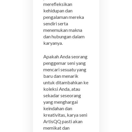
merefleksikan
kehidupan dan
pengalaman mereka
sendiri serta
menemukan makna
dan hubungan dalam
karyanya.
Apakah Anda seorang
penggemar seni yang
mencari sesuatu yang
baru dan menarik
untuk ditambahkan ke
koleksi Anda, atau
sekadar seseorang
yang menghargai
keindahan dan
kreativitas, karya seni
ArtisQQ pasti akan
memikat dan