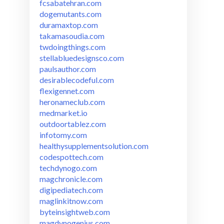
fcsabatehran.com
dogemutants.com
duramaxtop.com
takamasoudia.com
twdoingthings.com
stellabluedesignsco.com
paulsauthor.com
desirablecodeful.com
flexigennet.com
heronameclub.com
medmarket.io
outdoortablez.com
infotomy.com
healthysupplementsolution.com
codespottech.com
techdynogo.com
magchronicle.com
digipediatech.com
maglinkitnow.com
byteinsightweb.com
magdynogenius.com