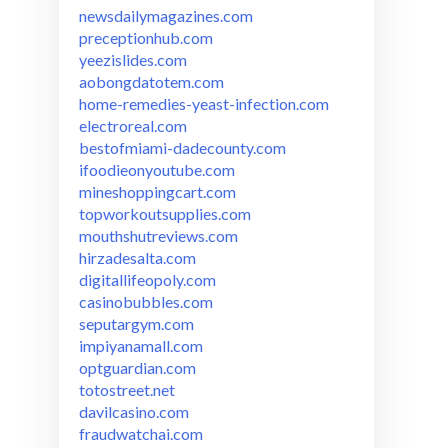
newsdailymagazines.com
preceptionhub.com
yeezislides.com
aobongdatotem.com
home-remedies-yeast-infection.com
electroreal.com
bestofmiami-dadecounty.com
ifoodieonyoutube.com
mineshoppingcart.com
topworkoutsupplies.com
mouthshutreviews.com
hirzadesalta.com
digitallifeopoly.com
casinobubbles.com
seputargym.com
impiyanamall.com
optguardian.com
totostreet.net
davilcasino.com
fraudwatchai.com