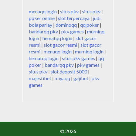
menuqq login
|
situs pkv
|
situs pkv
|
poker online
|
slot terpercaya
|
judi
bola parlay
|
dominoqq
|
qq poker
|
bandarqq pkv
|
pkv games
|
murniqq
login
|
hematqq login
|
slot gacor
resmi
|
slot gacor resmi
|
slot gacor
resmi
|
menuqq login
|
murniqq login
|
hematqq login
|
situs pkv games
|
qq
poker
|
bandarqq pkv
|
pkv games
|
situs pkv
|
slot deposit 5000
|
majestibet
|
miyaqq
|
gajibet
|
pkv
games
© 2026