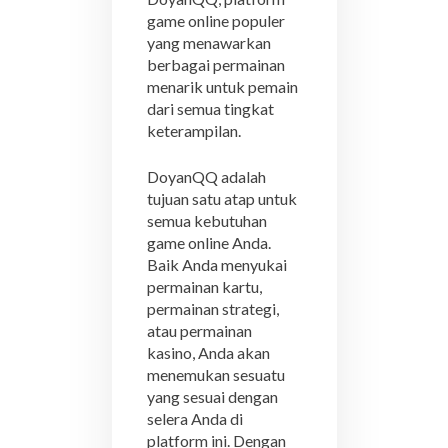
game online populer
yang menawarkan
berbagai permainan
menarik untuk pemain
dari semua tingkat
keterampilan.
DoyanQQ adalah
tujuan satu atap untuk
semua kebutuhan
game online Anda.
Baik Anda menyukai
permainan kartu,
permainan strategi,
atau permainan
kasino, Anda akan
menemukan sesuatu
yang sesuai dengan
selera Anda di
platform ini. Dengan