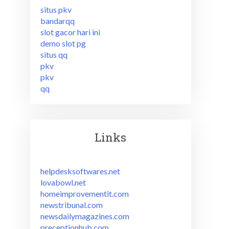
situs pkv
bandarqq
slot gacor hari ini
demo slot pg
situs qq
pkv
pkv
qq
Links
helpdesksoftwares.net
lovabowl.net
homeimprovementit.com
newstribunal.com
newsdailymagazines.com
preceptionhub.com