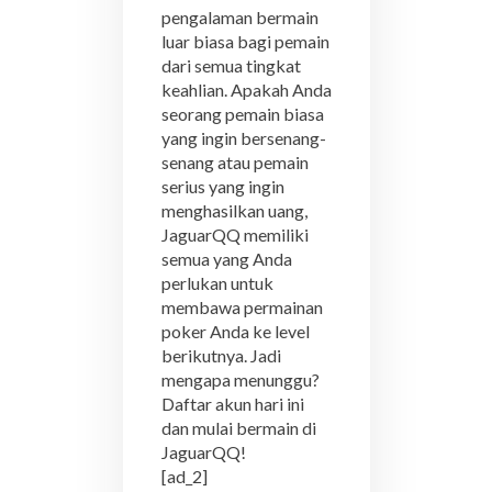
pengalaman bermain
luar biasa bagi pemain
dari semua tingkat
keahlian. Apakah Anda
seorang pemain biasa
yang ingin bersenang-
senang atau pemain
serius yang ingin
menghasilkan uang,
JaguarQQ memiliki
semua yang Anda
perlukan untuk
membawa permainan
poker Anda ke level
berikutnya. Jadi
mengapa menunggu?
Daftar akun hari ini
dan mulai bermain di
JaguarQQ!
[ad_2]