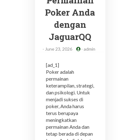
Permainan
Poker Anda
dengan
JaguarQQ
-
June 23, 2026
-
admin
[ad_1]
Poker adalah
permainan
keterampilan, strategi,
dan psikologi. Untuk
menjadi sukses di
poker, Anda harus
terus berupaya
meningkatkan
permainan Anda dan
tetap berada di depan