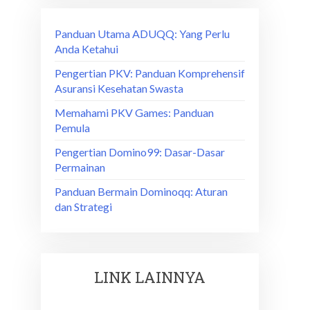
Panduan Utama ADUQQ: Yang Perlu
Anda Ketahui
Pengertian PKV: Panduan Komprehensif
Asuransi Kesehatan Swasta
Memahami PKV Games: Panduan
Pemula
Pengertian Domino99: Dasar-Dasar
Permainan
Panduan Bermain Dominoqq: Aturan
dan Strategi
LINK LAINNYA