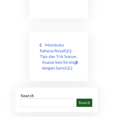
Post
Membuka
navigation
Rahasia RoyalQQ:
Tips dan Trik Sukses
Kuasai Seni Strategi
dengan SumoQQ
Search
Search