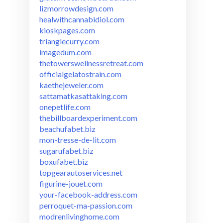
lizmorrowdesign.com
healwithcannabidiol.com
kioskpages.com
trianglecurry.com
imagedum.com
thetowerswellnessretreat.com
officialgelatostrain.com
kaethejeweler.com
sattamatkasattaking.com
onepetlife.com
thebillboardexperiment.com
beachufabet.biz
mon-tresse-de-lit.com
sugarufabet.biz
boxufabet.biz
topgearautoservices.net
figurine-jouet.com
your-facebook-address.com
perroquet-ma-passion.com
modrenlivinghome.com