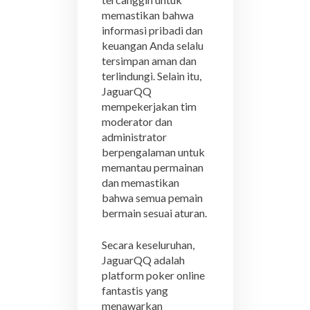
memastikan bahwa
informasi pribadi dan
keuangan Anda selalu
tersimpan aman dan
terlindungi. Selain itu,
JaguarQQ
mempekerjakan tim
moderator dan
administrator
berpengalaman untuk
memantau permainan
dan memastikan
bahwa semua pemain
bermain sesuai aturan.
Secara keseluruhan,
JaguarQQ adalah
platform poker online
fantastis yang
menawarkan