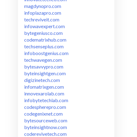
magdynopro.com
infoplazapro.com
techreviveit.com
infowavexpert.com
bytegeniusco.com
codematrixhub.com
techsenseplus.com
infoboostgenius.com
techwavegen.com
bytesavvypro.com
byteinsightgen.com
digizinetech.com
infomatrixgen.com
innovexarolab.com
infobytetechlab.com
codespherepro.com
codegenixnet.com
bytesourceweb.com
byteinsightnow.com
coderevivetech.com