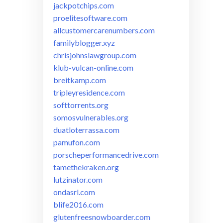
jackpotchips.com
proelitesoftware.com
allcustomercarenumbers.com
familyblogger.xyz
chrisjohnslawgroup.com
klub-vulcan-online.com
breitkamp.com
tripleyresidence.com
softtorrents.org
somosvulnerables.org
duatloterrassa.com
pamufon.com
porscheperformancedrive.com
tamethekraken.org
lutzinator.com
ondasrl.com
blife2016.com
glutenfreesnowboarder.com