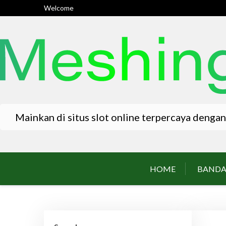
Skip
Welcome
to
content
Mainkan di situs slot online terpercaya denga
HOME
BAND