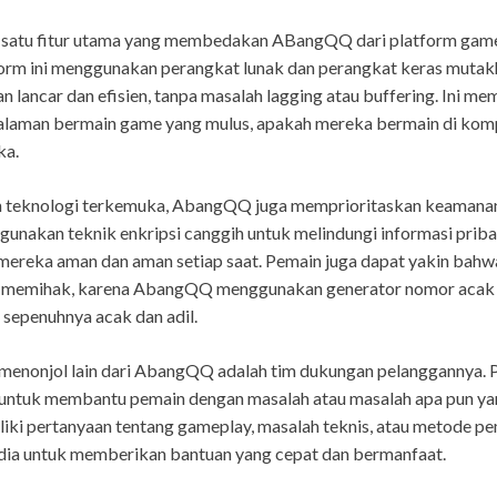
 satu fitur utama yang membedakan ABangQQ dari platform game o
orm ini menggunakan perangkat lunak dan perangkat keras mutak
n lancar dan efisien, tanpa masalah lagging atau buffering. Ini 
laman bermain game yang mulus, apakah mereka bermain di komput
ka.
n teknologi terkemuka, AbangQQ juga memprioritaskan keamanan d
unakan teknik enkripsi canggih untuk melindungi informasi pri
mereka aman dan aman setiap saat. Pemain juga dapat yakin bah
 memihak, karena AbangQQ menggunakan generator nomor acak 
sepenuhnya acak dan adil.
 menonjol lain dari AbangQQ adalah tim dukungan pelanggannya.
untuk membantu pemain dengan masalah atau masalah apa pun ya
iki pertanyaan tentang gameplay, masalah teknis, atau metode p
dia untuk memberikan bantuan yang cepat dan bermanfaat.