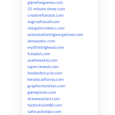
gamefungames.com
25-minute-timer.com
creativefuntask.com
engrsaifulsaif.com
cheapbtcminers.com
unionstationtogeorgetown.com
iamayudoc.com
mylittlebighead.com
freealot.com
asahiweekly.com
supercleanut.com
bedandbicycle.com
heraldcalifornia.com
graphicmonkeys.com
gamepixies.com
drawneastart.com
fasthokislot88.com
safecasinotips.com