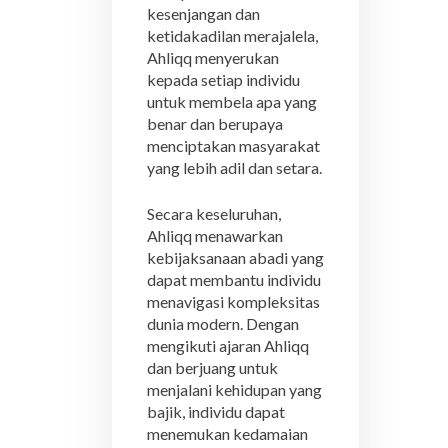
kesenjangan dan
ketidakadilan merajalela,
Ahliqq menyerukan
kepada setiap individu
untuk membela apa yang
benar dan berupaya
menciptakan masyarakat
yang lebih adil dan setara.
Secara keseluruhan,
Ahliqq menawarkan
kebijaksanaan abadi yang
dapat membantu individu
menavigasi kompleksitas
dunia modern. Dengan
mengikuti ajaran Ahliqq
dan berjuang untuk
menjalani kehidupan yang
bajik, individu dapat
menemukan kedamaian