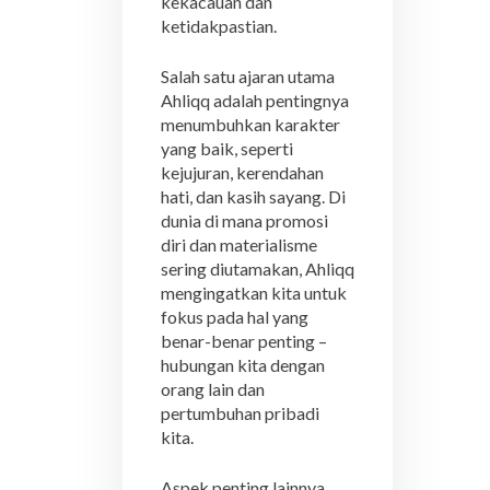
kekacauan dan
ketidakpastian.
Salah satu ajaran utama
Ahliqq adalah pentingnya
menumbuhkan karakter
yang baik, seperti
kejujuran, kerendahan
hati, dan kasih sayang. Di
dunia di mana promosi
diri dan materialisme
sering diutamakan, Ahliqq
mengingatkan kita untuk
fokus pada hal yang
benar-benar penting –
hubungan kita dengan
orang lain dan
pertumbuhan pribadi
kita.
Aspek penting lainnya