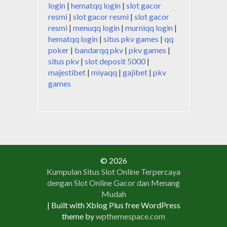
login
|
hematqq login
|
slot gacor
resmi
|
slot gacor resmi
|
slot gacor
resmi
|
menuqq login
|
murniqq login
|
hematqq login
|
situs pkv games
|
qq
poker
|
bandarqq pkv
|
pkv games
|
situs pkv
|
slot deposit 5000
|
majestibet
|
miyaqq
|
gajibet
|
pkv
games
© 2026
Kumpulan Situs Slot Online Terpercaya
dengan Slot Online Gacor dan Menang
Mudah
|
Built with Xblog Plus free WordPress
theme by
wpthemespace.com