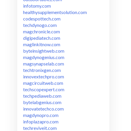
infotomy.com
healthysupplementsolution.com
codespottech.com
techdynogo.com
magchronicle.com
digipediatech.com
maglinkitnow.com
byteinsightweb.com
magdynogenius.com
magsynapselab.com
techtronixgen.com
innovextechpro.com
magcircuitweb.com
techscopexpert.com
techpediaweb.com
bytelabgenius.com
innovatetechco.com
magdynopro.com
infoplazapro.com
techreviveit.com