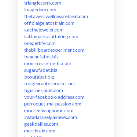
trianglecurry.com
imagedum.com
thetowerswellnessretreat.com
officialgelatostrain.com
kaethejeweler.com
sattamatkasattaking.com
onepetlife.com
thebillboardexperiment.com
beachufabet.biz
mon-tresse-de-lit.com
sugarufabet.biz
boxufabet.biz
topgearautoservices.net
figurine-jouet.com
your-facebook-address.com
perroquet-ma-passion.com
modrenlivinghome.com
instadatahelpainews.com
geekdailies.com
merchrain.com