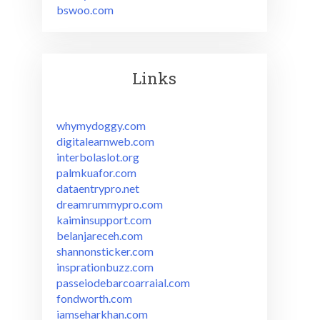
bswoo.com
Links
whymydoggy.com
digitalearnweb.com
interbolaslot.org
palmkuafor.com
dataentrypro.net
dreamrummypro.com
kaiminsupport.com
belanjareceh.com
shannonsticker.com
insprationbuzz.com
passeiodebarcoarraial.com
fondworth.com
iamseharkhan.com