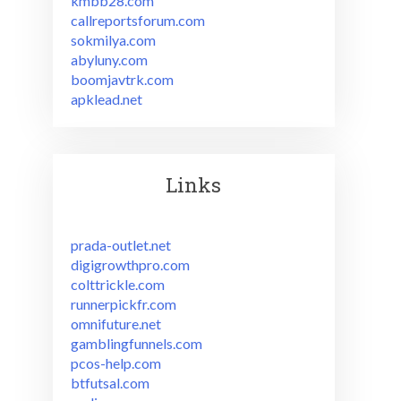
kmbb28.com
callreportsforum.com
sokmilya.com
abyluny.com
boomjavtrk.com
apklead.net
Links
prada-outlet.net
digigrowthpro.com
colttrickle.com
runnerpickfr.com
omnifuture.net
gamblingfunnels.com
pcos-help.com
btfutsal.com