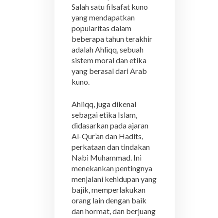
Salah satu filsafat kuno
yang mendapatkan
popularitas dalam
beberapa tahun terakhir
adalah Ahliqq, sebuah
sistem moral dan etika
yang berasal dari Arab
kuno.
Ahliqq, juga dikenal
sebagai etika Islam,
didasarkan pada ajaran
Al-Qur’an dan Hadits,
perkataan dan tindakan
Nabi Muhammad. Ini
menekankan pentingnya
menjalani kehidupan yang
bajik, memperlakukan
orang lain dengan baik
dan hormat, dan berjuang