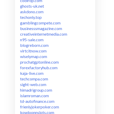
codirop.com
ghosts-uk.net
askdono.com
techonly.top
gamblingcompete.com
businesssmagazine.com
creativeinternetmedia.com
n95-sale.com
blogreborn.com
virtcitnow.com
wiselymap.com
prochatgptonline.com
forexfactoryhub.com
kaja-live.com
techcompa.com
sight-web.com
himadrigroup.com
islamroman.com
td-autofinance.com
frienlyjokerpoker.com
kowloonnslots.com