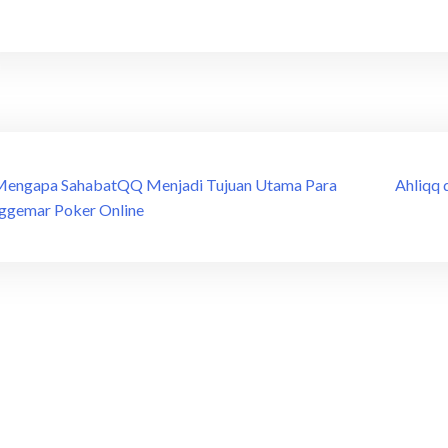
st
engapa SahabatQQ Menjadi Tujuan Utama Para
Ahliqq 
ggemar Poker Online
vigation