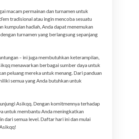
agai macam permainan dan turnamen untuk
’em tradisional atau ingin mencoba sesuatu
an kumpulan hadiah, Anda dapat menemukan
n dengan turnamen yang berlangsung sepanjang
ntungan – ini juga membutuhkan keterampilan,
Asikqq menawarkan berbagai sumber daya untuk
an peluang mereka untuk menang. Dari panduan
emiliki semua yang Anda butuhkan untuk
ngunjungi Asikqq. Dengan komitmennya terhadap
daya untuk membantu Anda meningkatkan
ari semua level. Daftar hari ini dan mulai
 Asikqq!