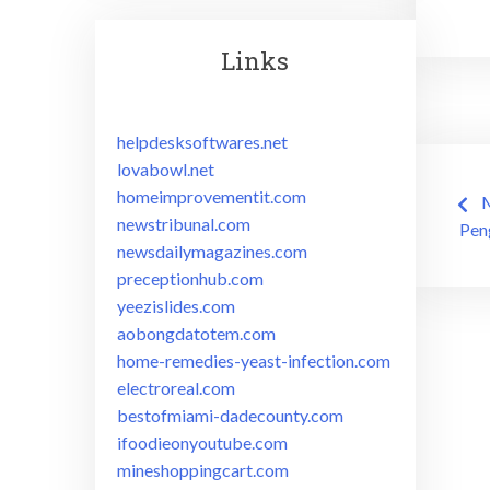
Links
helpdesksoftwares.net
lovabowl.net
Po
homeimprovementit.com
M
newstribunal.com
Pen
na
newsdailymagazines.com
preceptionhub.com
yeezislides.com
aobongdatotem.com
home-remedies-yeast-infection.com
electroreal.com
bestofmiami-dadecounty.com
ifoodieonyoutube.com
mineshoppingcart.com