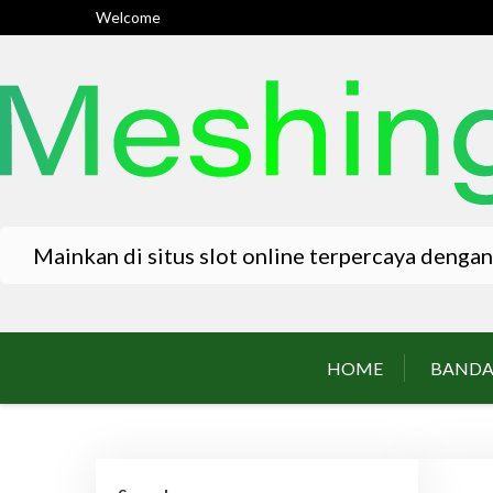
Skip
Welcome
to
content
Mainkan di situs slot online terpercaya denga
HOME
BAND