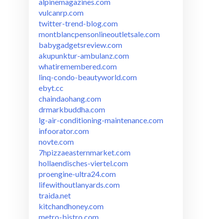
alpinemagazines.com
vulcanrp.com
twitter-trend-blog.com
montblancpensonlineoutletsale.com
babygadgetsreview.com
akupunktur-ambulanz.com
whatiremembered.com
linq-condo-beautyworld.com
ebyt.cc
chaindaohang.com
drmarkbuddha.com
lg-air-conditioning-maintenance.com
infoorator.com
novte.com
7hpizzaeasternmarket.com
hollaendisches-viertel.com
proengine-ultra24.com
lifewithoutlanyards.com
traida.net
kitchandhoney.com
metro-bistro.com