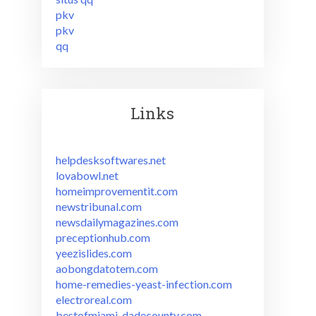
pkv
pkv
qq
Links
helpdesksoftwares.net
lovabowl.net
homeimprovementit.com
newstribunal.com
newsdailymagazines.com
preceptionhub.com
yeezislides.com
aobongdatotem.com
home-remedies-yeast-infection.com
electroreal.com
bestofmiami-dadecounty.com