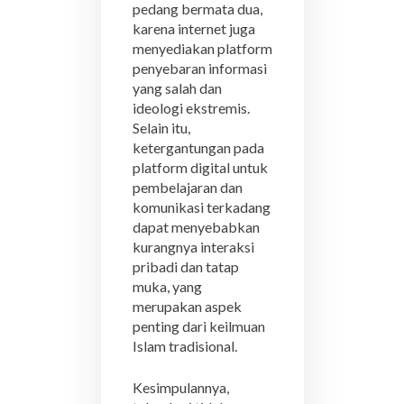
pedang bermata dua,
karena internet juga
menyediakan platform
penyebaran informasi
yang salah dan
ideologi ekstremis.
Selain itu,
ketergantungan pada
platform digital untuk
pembelajaran dan
komunikasi terkadang
dapat menyebabkan
kurangnya interaksi
pribadi dan tatap
muka, yang
merupakan aspek
penting dari keilmuan
Islam tradisional.
Kesimpulannya,