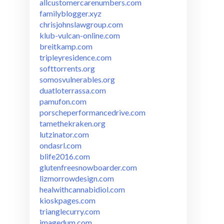
allcustomercarenumbers.com
familyblogger.xyz
chrisjohnslawgroup.com
klub-vulcan-online.com
breitkamp.com
tripleyresidence.com
softtorrents.org
somosvulnerables.org
duatloterrassa.com
pamufon.com
porscheperformancedrive.com
tamethekraken.org
lutzinator.com
ondasrl.com
blife2016.com
glutenfreesnowboarder.com
lizmorrowdesign.com
healwithcannabidiol.com
kioskpages.com
trianglecurry.com
imagedum.com