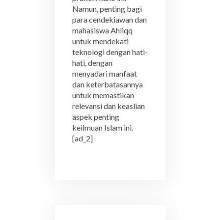
Namun, penting bagi
para cendekiawan dan
mahasiswa Ahliqq
untuk mendekati
teknologi dengan hati-
hati, dengan
menyadari manfaat
dan keterbatasannya
untuk memastikan
relevansi dan keaslian
aspek penting
keilmuan Islam ini.
[ad_2]