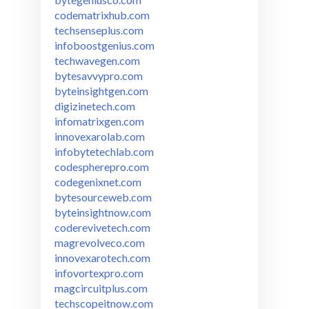
codematrixhub.com
techsenseplus.com
infoboostgenius.com
techwavegen.com
bytesavvypro.com
byteinsightgen.com
digizinetech.com
infomatrixgen.com
innovexarolab.com
infobytetechlab.com
codespherepro.com
codegenixnet.com
bytesourceweb.com
byteinsightnow.com
coderevivetech.com
magrevolveco.com
innovexarotech.com
infovortexpro.com
magcircuitplus.com
techscopeitnow.com