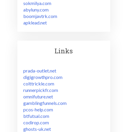
sokmilya.com
abyluny.com
boomjavtrk.com
apklead.net
Links
prada-outlet.net
digigrowthpro.com
colttrickle.com
runnerpickfr.com
omnifuture.net
gamblingfunnels.com
pcos-help.com
btfutsal.com
codirop.com
ghosts-uk.net