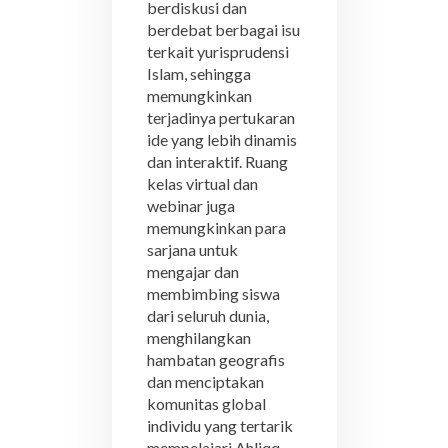
berdiskusi dan
berdebat berbagai isu
terkait yurisprudensi
Islam, sehingga
memungkinkan
terjadinya pertukaran
ide yang lebih dinamis
dan interaktif. Ruang
kelas virtual dan
webinar juga
memungkinkan para
sarjana untuk
mengajar dan
membimbing siswa
dari seluruh dunia,
menghilangkan
hambatan geografis
dan menciptakan
komunitas global
individu yang tertarik
mempelajari Ahliqq.