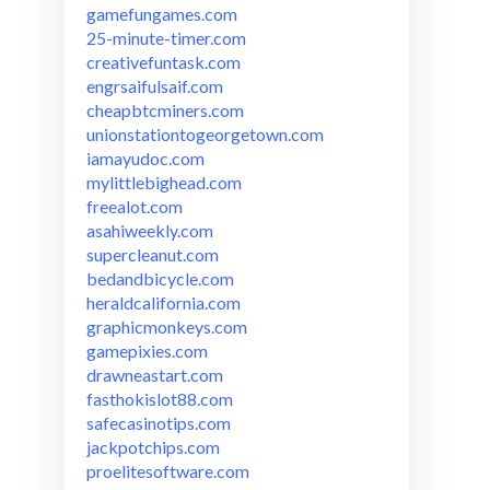
gamefungames.com
25-minute-timer.com
creativefuntask.com
engrsaifulsaif.com
cheapbtcminers.com
unionstationtogeorgetown.com
iamayudoc.com
mylittlebighead.com
freealot.com
asahiweekly.com
supercleanut.com
bedandbicycle.com
heraldcalifornia.com
graphicmonkeys.com
gamepixies.com
drawneastart.com
fasthokislot88.com
safecasinotips.com
jackpotchips.com
proelitesoftware.com