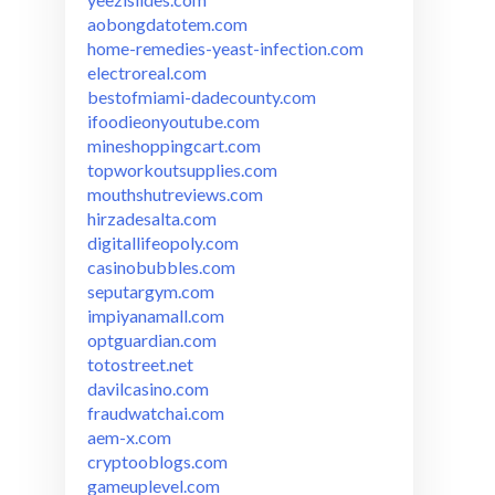
aobongdatotem.com
home-remedies-yeast-infection.com
electroreal.com
bestofmiami-dadecounty.com
ifoodieonyoutube.com
mineshoppingcart.com
topworkoutsupplies.com
mouthshutreviews.com
hirzadesalta.com
digitallifeopoly.com
casinobubbles.com
seputargym.com
impiyanamall.com
optguardian.com
totostreet.net
davilcasino.com
fraudwatchai.com
aem-x.com
cryptooblogs.com
gameuplevel.com