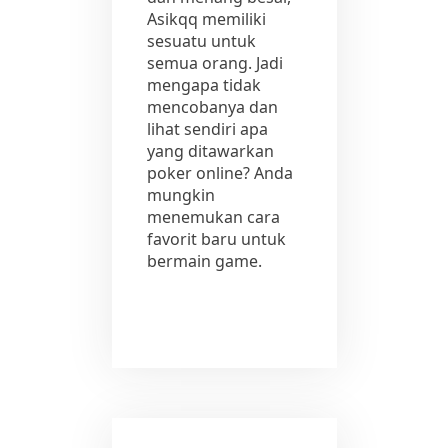
Asikqq memiliki
sesuatu untuk
semua orang. Jadi
mengapa tidak
mencobanya dan
lihat sendiri apa
yang ditawarkan
poker online? Anda
mungkin
menemukan cara
favorit baru untuk
bermain game.