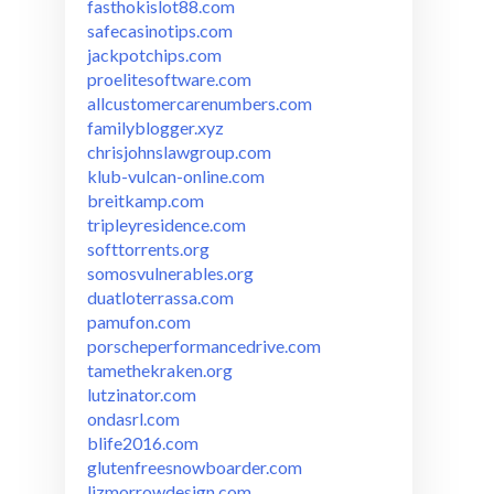
fasthokislot88.com
safecasinotips.com
jackpotchips.com
proelitesoftware.com
allcustomercarenumbers.com
familyblogger.xyz
chrisjohnslawgroup.com
klub-vulcan-online.com
breitkamp.com
tripleyresidence.com
softtorrents.org
somosvulnerables.org
duatloterrassa.com
pamufon.com
porscheperformancedrive.com
tamethekraken.org
lutzinator.com
ondasrl.com
blife2016.com
glutenfreesnowboarder.com
lizmorrowdesign.com