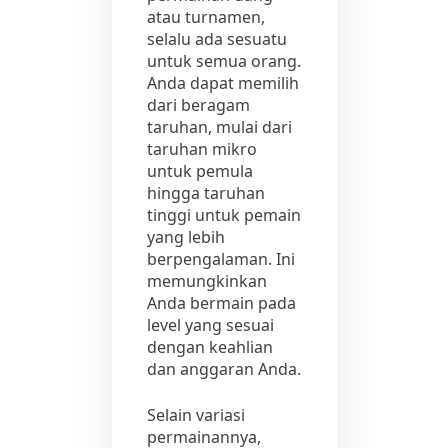
atau turnamen,
selalu ada sesuatu
untuk semua orang.
Anda dapat memilih
dari beragam
taruhan, mulai dari
taruhan mikro
untuk pemula
hingga taruhan
tinggi untuk pemain
yang lebih
berpengalaman. Ini
memungkinkan
Anda bermain pada
level yang sesuai
dengan keahlian
dan anggaran Anda.
Selain variasi
permainannya,