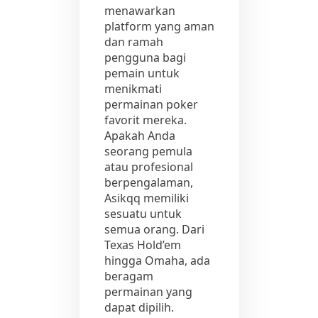
menawarkan
platform yang aman
dan ramah
pengguna bagi
pemain untuk
menikmati
permainan poker
favorit mereka.
Apakah Anda
seorang pemula
atau profesional
berpengalaman,
Asikqq memiliki
sesuatu untuk
semua orang. Dari
Texas Hold’em
hingga Omaha, ada
beragam
permainan yang
dapat dipilih.