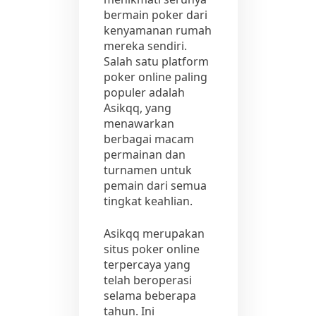
bermain poker dari
kenyamanan rumah
mereka sendiri.
Salah satu platform
poker online paling
populer adalah
Asikqq, yang
menawarkan
berbagai macam
permainan dan
turnamen untuk
pemain dari semua
tingkat keahlian.
Asikqq merupakan
situs poker online
terpercaya yang
telah beroperasi
selama beberapa
tahun. Ini