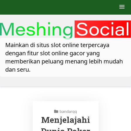
Skip
to
content
Mainkan di situs slot online terpercaya
dengan fitur slot online gacor yang
memberikan peluang menang lebih mudah
dan seru.
bandarqq
Menjelajahi