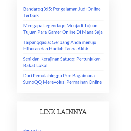
Bandarqq365: Pengalaman Judi Online
Terbaik
Mengapa Legendaqq Menjadi Tujuan
Tujuan Para Gamer Online Di Mana Saja
Taipanqqasia: Gerbang Anda menuju
Hiburan dan Hadiah Tanpa Akhir
Seni dan Kerajinan Satuqq: Pertunjukan
Bakat Lokal
Dari Pemula hingga Pro: Bagaimana
SumoQQ Merevolusi Permainan Online
LINK LAINNYA
situs pkv