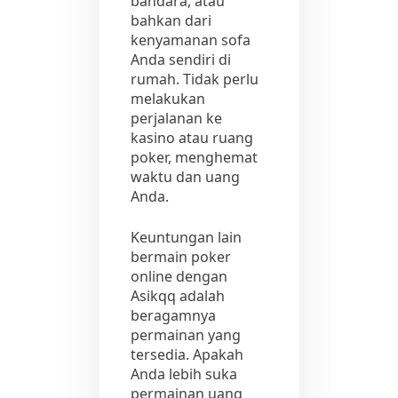
bandara, atau
bahkan dari
kenyamanan sofa
Anda sendiri di
rumah. Tidak perlu
melakukan
perjalanan ke
kasino atau ruang
poker, menghemat
waktu dan uang
Anda.
Keuntungan lain
bermain poker
online dengan
Asikqq adalah
beragamnya
permainan yang
tersedia. Apakah
Anda lebih suka
permainan uang