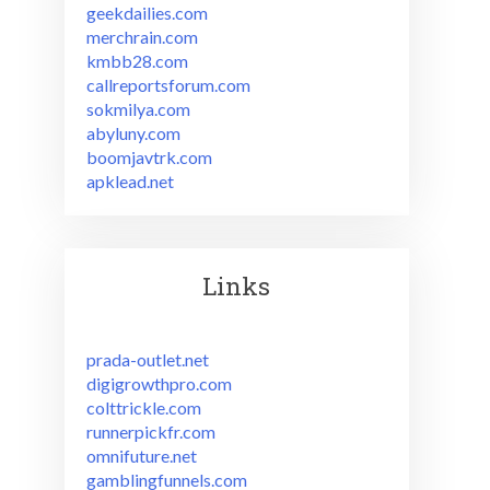
geekdailies.com
merchrain.com
kmbb28.com
callreportsforum.com
sokmilya.com
abyluny.com
boomjavtrk.com
apklead.net
Links
prada-outlet.net
digigrowthpro.com
colttrickle.com
runnerpickfr.com
omnifuture.net
gamblingfunnels.com