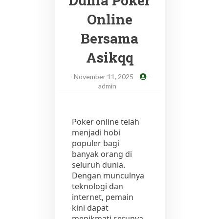
Dunia Poker
Online
Bersama
Asikqq
-
November 11, 2025
-
admin
Poker online telah
menjadi hobi
populer bagi
banyak orang di
seluruh dunia.
Dengan munculnya
teknologi dan
internet, pemain
kini dapat
menikmati serunya