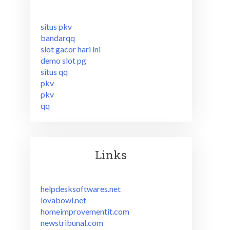
situs pkv
bandarqq
slot gacor hari ini
demo slot pg
situs qq
pkv
pkv
qq
Links
helpdesksoftwares.net
lovabowl.net
homeimprovementit.com
newstribunal.com