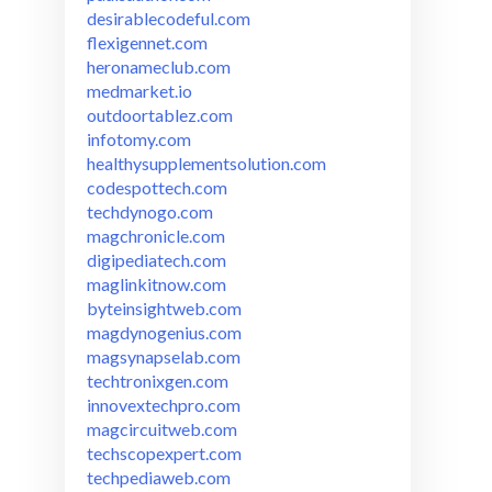
desirablecodeful.com
flexigennet.com
heronameclub.com
medmarket.io
outdoortablez.com
infotomy.com
healthysupplementsolution.com
codespottech.com
techdynogo.com
magchronicle.com
digipediatech.com
maglinkitnow.com
byteinsightweb.com
magdynogenius.com
magsynapselab.com
techtronixgen.com
innovextechpro.com
magcircuitweb.com
techscopexpert.com
techpediaweb.com