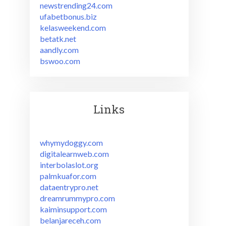
newstrending24.com
ufabetbonus.biz
kelasweekend.com
betatk.net
aandly.com
bswoo.com
Links
whymydoggy.com
digitalearnweb.com
interbolaslot.org
palmkuafor.com
dataentrypro.net
dreamrummypro.com
kaiminsupport.com
belanjareceh.com