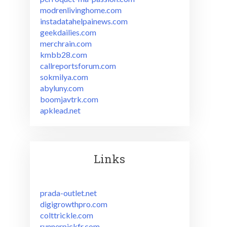
modrenlivinghome.com
instadatahelpainews.com
geekdailies.com
merchrain.com
kmbb28.com
callreportsforum.com
sokmilya.com
abyluny.com
boomjavtrk.com
apklead.net
Links
prada-outlet.net
digigrowthpro.com
colttrickle.com
runnerpickfr.com