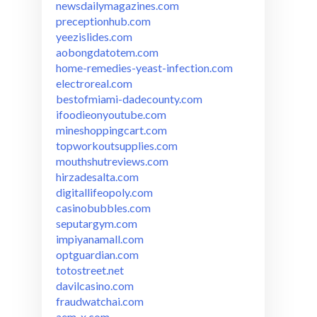
newsdailymagazines.com
preceptionhub.com
yeezislides.com
aobongdatotem.com
home-remedies-yeast-infection.com
electroreal.com
bestofmiami-dadecounty.com
ifoodieonyoutube.com
mineshoppingcart.com
topworkoutsupplies.com
mouthshutreviews.com
hirzadesalta.com
digitallifeopoly.com
casinobubbles.com
seputargym.com
impiyanamall.com
optguardian.com
totostreet.net
davilcasino.com
fraudwatchai.com
aem-x.com