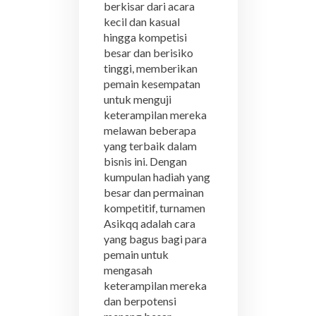
berkisar dari acara
kecil dan kasual
hingga kompetisi
besar dan berisiko
tinggi, memberikan
pemain kesempatan
untuk menguji
keterampilan mereka
melawan beberapa
yang terbaik dalam
bisnis ini. Dengan
kumpulan hadiah yang
besar dan permainan
kompetitif, turnamen
Asikqq adalah cara
yang bagus bagi para
pemain untuk
mengasah
keterampilan mereka
dan berpotensi