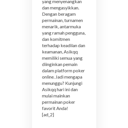
yang menyenangkan
dan mengasyikkan.
Dengan beragam
permainan, turnamen
menarik, antarmuka
yang ramah pengguna,
dan komitmen
terhadap keadilan dan
keamanan, Asikqq
memiliki semua yang
diinginkan pemain
dalam platform poker
online. Jadi mengapa
menunggu? Kunjungi
Asikqq hari ini dan
mulai mainkan
permainan poker
favorit Anda!
[ad_2]