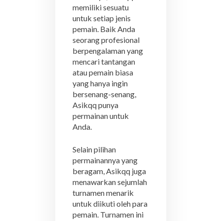
memiliki sesuatu
untuk setiap jenis
pemain. Baik Anda
seorang profesional
berpengalaman yang
mencari tantangan
atau pemain biasa
yang hanya ingin
bersenang-senang,
Asikqq punya
permainan untuk
Anda.
Selain pilihan
permainannya yang
beragam, Asikqq juga
menawarkan sejumlah
turnamen menarik
untuk diikuti oleh para
pemain. Turnamen ini