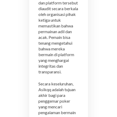
dan platform tersebut
diaudit secara berkala
oleh organisasi pihak
ketiga untuk
memastikan bahwa
permainan adil dan
acak. Pemain bisa
tenang mengetahui
bahwa mereka
bermain di platform
yang menghargai
integritas dan
transparansi.
Secara keseluruhan,
Asikqq adalah tujuan
akhir bagi para
penggemar poker
yang mencari
pengalaman bermain