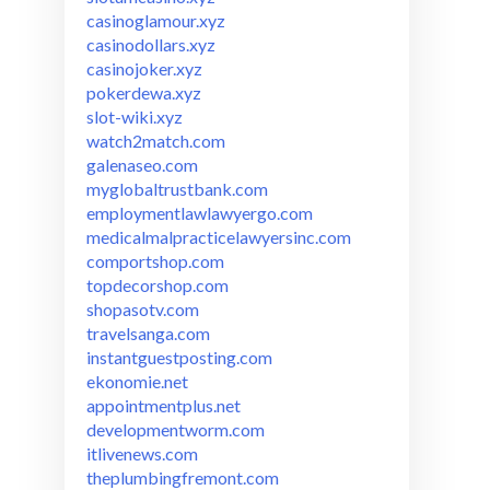
casinoglamour.xyz
casinodollars.xyz
casinojoker.xyz
pokerdewa.xyz
slot-wiki.xyz
watch2match.com
galenaseo.com
myglobaltrustbank.com
employmentlawlawyergo.com
medicalmalpracticelawyersinc.com
comportshop.com
topdecorshop.com
shopasotv.com
travelsanga.com
instantguestposting.com
ekonomie.net
appointmentplus.net
developmentworm.com
itlivenews.com
theplumbingfremont.com