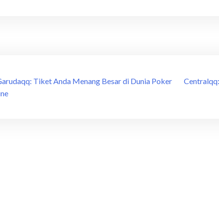
st
arudaqq: Tiket Anda Menang Besar di Dunia Poker
Centralqq
ine
vigation