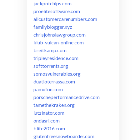
jackpotchips.com
proelitesoftware.com
allcustomercarenumbers.com
familyblogger.xyz
chrisjohnslawgroup.com
klub-vulcan-online.com
breitkamp.com
tripleyresidence.com
softtorrents.org
somosvulnerables.org
duatloterrassa.com
pamufon.com
porscheperformancedrive.com
tamethekraken.org
lutzinator.com
ondasrl.com
blife2016.com
glutenfreesnowboarder.com