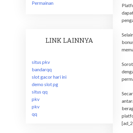
Permainan
Platf
dapat
peng
Selai
LINK LAINNYA
bonus
memai
situs pkv
Sorot
bandarqq
denga
slot gacor hari ini
perma
demo slot pg
situs qq
Secar
pkv
antar
pkv
berag
qq
platf
[ad_2