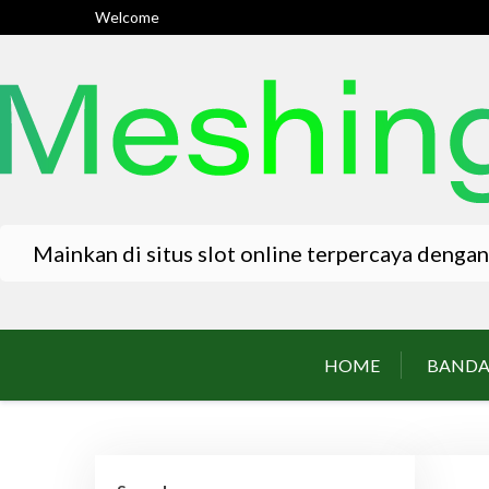
Skip
Welcome
to
content
Mainkan di situs slot online terpercaya denga
HOME
BAND