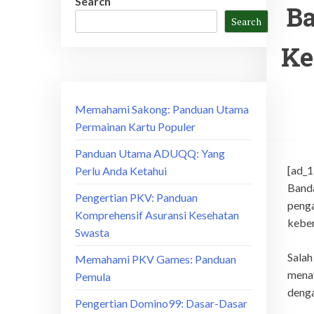
Search
B
Search
Ke
Memahami Sakong: Panduan Utama
Permainan Kartu Populer
Panduan Utama ADUQQ: Yang
[ad_1
Perlu Anda Ketahui
Banda
Pengertian PKV: Panduan
penga
Komprehensif Asuransi Kesehatan
keber
Swasta
Salah
Memahami PKV Games: Panduan
menav
Pemula
denga
Pengertian Domino99: Dasar-Dasar