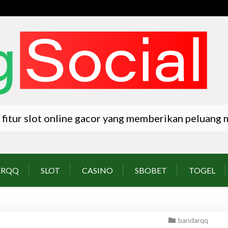
n fitur slot online gacor yang memberikan peluang
ARQQ
SLOT
CASINO
SBOBET
TOGEL
bandarqq