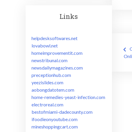
Links
helpdesksoftwares.net
Po
lovabowl.net
G
homeimprovementit.com
Onl
na
newstribunal.com
newsdailymagazines.com
preceptionhub.com
yeezislides.com
aobongdatotem.com
home-remedies-yeast-infection.com
electroreal.com
bestofmiami-dadecounty.com
ifoodieonyoutube.com
mineshoppingcart.com