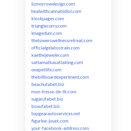
lizmorrowdesign.com
healwithcannabidiol.com
kioskpages.com
trianglecurry.com
imagedum.com
thetowerswellnessretreat.com
officialgelatostrain.com
kaethejeweler.com
sattamatkasattaking.com
onepetlife.com
thebillboardexperiment.com
beachufabet.biz
mon-tresse-de-lit.com
sugarufabet.biz
boxufabet.biz
topgearautoservices.net
figurine-jouet.com
your-facebook-address.com