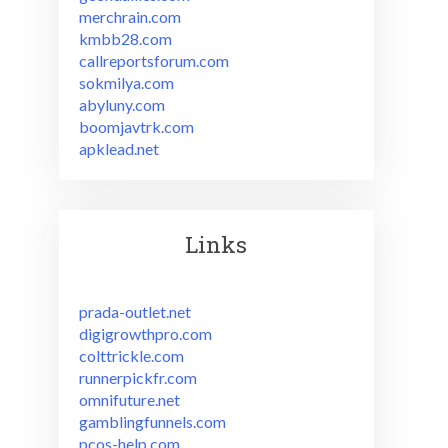
merchrain.com
kmbb28.com
callreportsforum.com
sokmilya.com
abyluny.com
boomjavtrk.com
apklead.net
Links
prada-outlet.net
digigrowthpro.com
colttrickle.com
runnerpickfr.com
omnifuture.net
gamblingfunnels.com
pcos-help.com