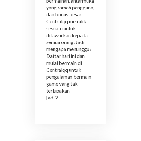
permainan, antarmuka
yang ramah pengguna,
dan bonus besar,
Centralqq memiliki
sesuatu untuk
ditawarkan kepada
semua orang. Jadi
mengapa menunggu?
Daftar hari ini dan
mulai bermain di
Centralqq untuk
pengalaman bermain
game yang tak
terlupakan.
[ad_2]