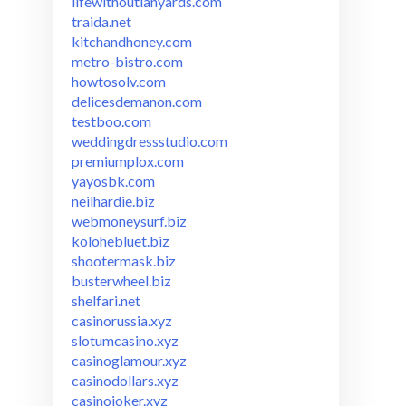
lifewithoutlanyards.com
traida.net
kitchandhoney.com
metro-bistro.com
howtosolv.com
delicesdemanon.com
testboo.com
weddingdressstudio.com
premiumplox.com
yayosbk.com
neilhardie.biz
webmoneysurf.biz
kolohebluet.biz
shootermask.biz
busterwheel.biz
shelfari.net
casinorussia.xyz
slotumcasino.xyz
casinoglamour.xyz
casinodollars.xyz
casinojoker.xyz