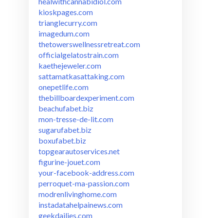
healwithcannabidiol.com
kioskpages.com
trianglecurry.com
imagedum.com
thetowerswellnessretreat.com
officialgelatostrain.com
kaethejeweler.com
sattamatkasattaking.com
onepetlife.com
thebillboardexperiment.com
beachufabet.biz
mon-tresse-de-lit.com
sugarufabet.biz
boxufabet.biz
topgearautoservices.net
figurine-jouet.com
your-facebook-address.com
perroquet-ma-passion.com
modrenlivinghome.com
instadatahelpainews.com
geekdailies.com