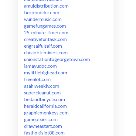
amuldistribution.com
borobuddur.com
wundermusic.com
gamefungames.com
25-minute-timer.com
creativefuntask.com
engrsaifulsaif.com
cheapbtcminers.com
unionstationtogeorgetown.com
iamayudoc.com
mylittlebighead.com
freealot.com
asahiweekly.com
supercleanut.com
bedandbicycle.com
heraldcalifornia.com
graphicmonkeys.com
gamepixies.com
drawneastart.com
fasthokislot88.com