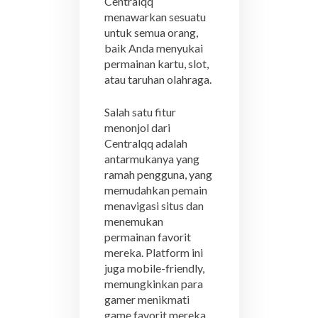
Centralqq
menawarkan sesuatu
untuk semua orang,
baik Anda menyukai
permainan kartu, slot,
atau taruhan olahraga.
Salah satu fitur
menonjol dari
Centralqq adalah
antarmukanya yang
ramah pengguna, yang
memudahkan pemain
menavigasi situs dan
menemukan
permainan favorit
mereka. Platform ini
juga mobile-friendly,
memungkinkan para
gamer menikmati
game favorit mereka