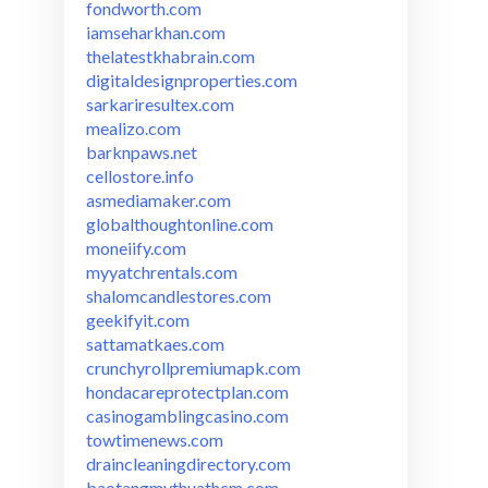
fondworth.com
iamseharkhan.com
thelatestkhabrain.com
digitaldesignproperties.com
sarkariresultex.com
mealizo.com
barknpaws.net
cellostore.info
asmediamaker.com
globalthoughtonline.com
moneiify.com
myyatchrentals.com
shalomcandlestores.com
geekifyit.com
sattamatkaes.com
crunchyrollpremiumapk.com
hondacareprotectplan.com
casinogamblingcasino.com
towtimenews.com
draincleaningdirectory.com
baotangmythuathcm.com