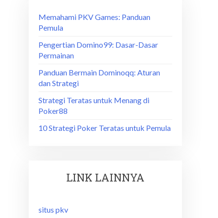
Memahami PKV Games: Panduan
Pemula
Pengertian Domino99: Dasar-Dasar
Permainan
Panduan Bermain Dominoqq: Aturan
dan Strategi
Strategi Teratas untuk Menang di
Poker88
10 Strategi Poker Teratas untuk Pemula
LINK LAINNYA
situs pkv