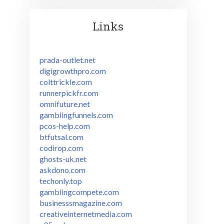
Links
prada-outlet.net
digigrowthpro.com
colttrickle.com
runnerpickfr.com
omnifuture.net
gamblingfunnels.com
pcos-help.com
btfutsal.com
codirop.com
ghosts-uk.net
askdono.com
techonly.top
gamblingcompete.com
businesssmagazine.com
creativeinternetmedia.com