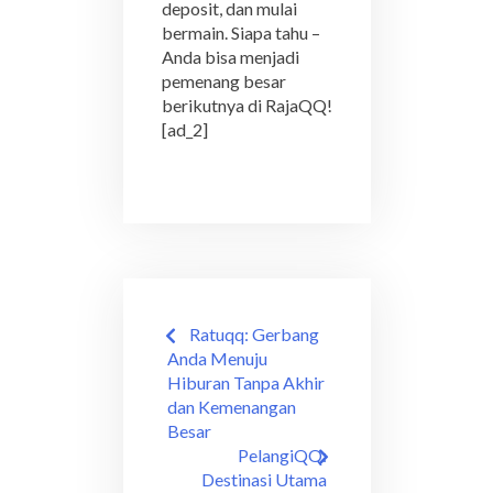
deposit, dan mulai
bermain. Siapa tahu –
Anda bisa menjadi
pemenang besar
berikutnya di RajaQQ!
[ad_2]
Post
Ratuqq: Gerbang
navigation
Anda Menuju
Hiburan Tanpa Akhir
dan Kemenangan
Besar
PelangiQQ:
Destinasi Utama