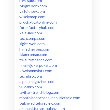
n95-sale.com
blogreborn.com
virtcitnow.com
wiselymap.com
prochatgptonline.com
forexfactoryhub.com
kaja-live.com
techcompa.com
sight-web.com
himadrigroup.com
islamroman.com
td-autofinance.com
frienlyjokerpoker.com
kowloonnslots.com
techibro.com
alpinemagazines.com
vulcanrp.com
twitter-trend-blog.com
montblancpensonlineoutletsale.com
babygadgetsreview.com
akupunktur-ambulanz.com