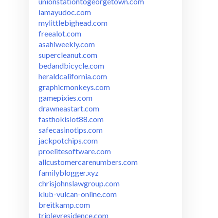
unionstationtogeorgetown.com
iamayudoc.com
mylittlebighead.com
freealot.com
asahiweekly.com
supercleanut.com
bedandbicycle.com
heraldcalifornia.com
graphicmonkeys.com
gamepixies.com
drawneastart.com
fasthokislot88.com
safecasinotips.com
jackpotchips.com
proelitesoftware.com
allcustomercarenumbers.com
familyblogger.xyz
chrisjohnslawgroup.com
klub-vulcan-online.com
breitkamp.com
tripleyresidence.com