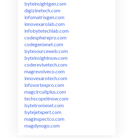
byteinsightgen.com
digizinetech.com
infomatrixgen.com
innovexarolab.com
infobytetechlab.com
codespherepro.com
codegenixnet.com
bytesourceweb.com
byteinsightnow.com
coderevivetech.com
magrevolveco.com
innovexarotech.com
infovortexpro.com
magcircuitplus.com
techscopeitnow.com
bytetronixnet.com
bytejetxpert.com
maginspectco.com
magdynogo.com