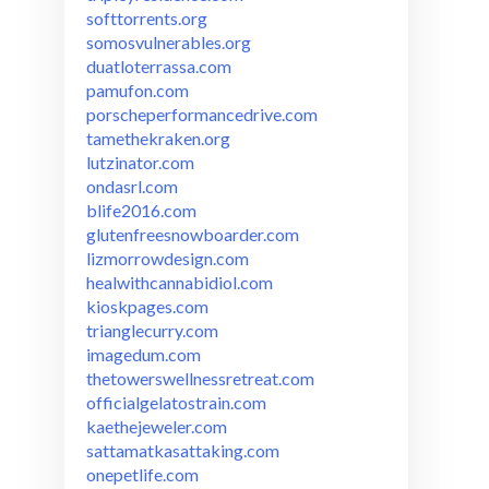
softtorrents.org
somosvulnerables.org
duatloterrassa.com
pamufon.com
porscheperformancedrive.com
tamethekraken.org
lutzinator.com
ondasrl.com
blife2016.com
glutenfreesnowboarder.com
lizmorrowdesign.com
healwithcannabidiol.com
kioskpages.com
trianglecurry.com
imagedum.com
thetowerswellnessretreat.com
officialgelatostrain.com
kaethejeweler.com
sattamatkasattaking.com
onepetlife.com