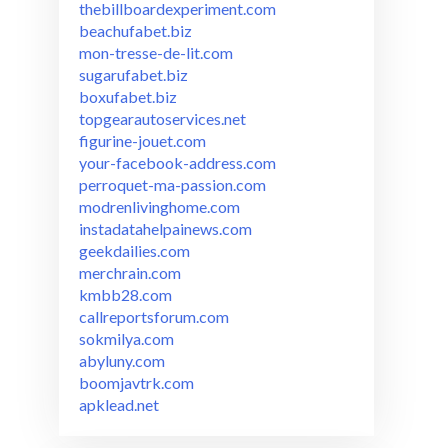
thebillboardexperiment.com
beachufabet.biz
mon-tresse-de-lit.com
sugarufabet.biz
boxufabet.biz
topgearautoservices.net
figurine-jouet.com
your-facebook-address.com
perroquet-ma-passion.com
modrenlivinghome.com
instadatahelpainews.com
geekdailies.com
merchrain.com
kmbb28.com
callreportsforum.com
sokmilya.com
abyluny.com
boomjavtrk.com
apklead.net