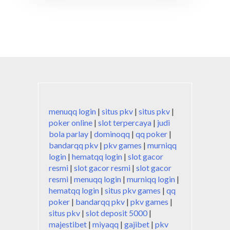
menuqq login
|
situs pkv
|
situs pkv
|
poker online
|
slot terpercaya
|
judi
bola parlay
|
dominoqq
|
qq poker
|
bandarqq pkv
|
pkv games
|
murniqq
login
|
hematqq login
|
slot gacor
resmi
|
slot gacor resmi
|
slot gacor
resmi
|
menuqq login
|
murniqq login
|
hematqq login
|
situs pkv games
|
qq
poker
|
bandarqq pkv
|
pkv games
|
situs pkv
|
slot deposit 5000
|
majestibet
|
miyaqq
|
gajibet
|
pkv