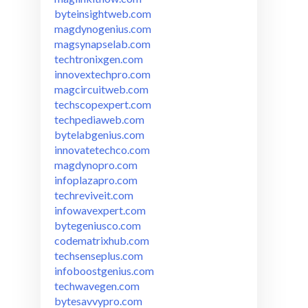
byteinsightweb.com
magdynogenius.com
magsynapselab.com
techtronixgen.com
innovextechpro.com
magcircuitweb.com
techscopexpert.com
techpediaweb.com
bytelabgenius.com
innovatetechco.com
magdynopro.com
infoplazapro.com
techreviveit.com
infowavexpert.com
bytegeniusco.com
codematrixhub.com
techsenseplus.com
infoboostgenius.com
techwavegen.com
bytesavvypro.com