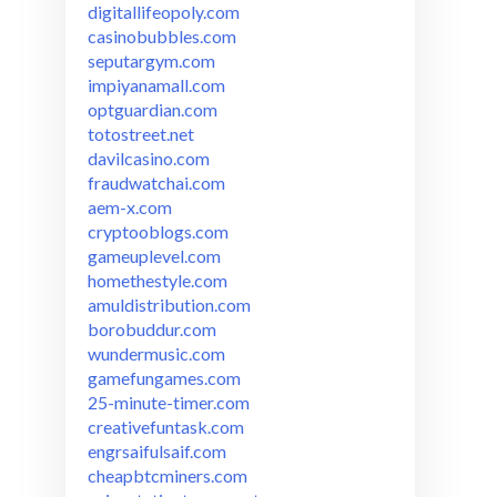
digitallifeopoly.com
casinobubbles.com
seputargym.com
impiyanamall.com
optguardian.com
totostreet.net
davilcasino.com
fraudwatchai.com
aem-x.com
cryptooblogs.com
gameuplevel.com
homethestyle.com
amuldistribution.com
borobuddur.com
wundermusic.com
gamefungames.com
25-minute-timer.com
creativefuntask.com
engrsaifulsaif.com
cheapbtcminers.com