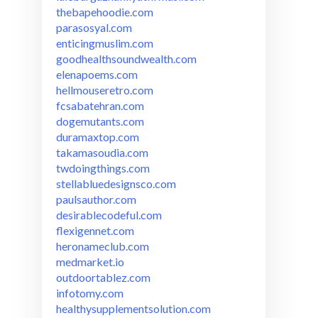
thebapehoodie.com
parasosyal.com
enticingmuslim.com
goodhealthsoundwealth.com
elenapoems.com
hellmouseretro.com
fcsabatehran.com
dogemutants.com
duramaxtop.com
takamasoudia.com
twdoingthings.com
stellabluedesignsco.com
paulsauthor.com
desirablecodeful.com
flexigennet.com
heronameclub.com
medmarket.io
outdoortablez.com
infotomy.com
healthysupplementsolution.com