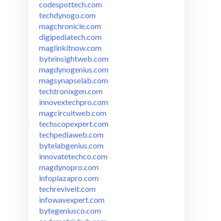
codespottech.com
techdynogo.com
magchronicle.com
digipediatech.com
maglinkitnow.com
byteinsightweb.com
magdynogenius.com
magsynapselab.com
techtronixgen.com
innovextechpro.com
magcircuitweb.com
techscopexpert.com
techpediaweb.com
bytelabgenius.com
innovatetechco.com
magdynopro.com
infoplazapro.com
techreviveit.com
infowavexpert.com
bytegeniusco.com