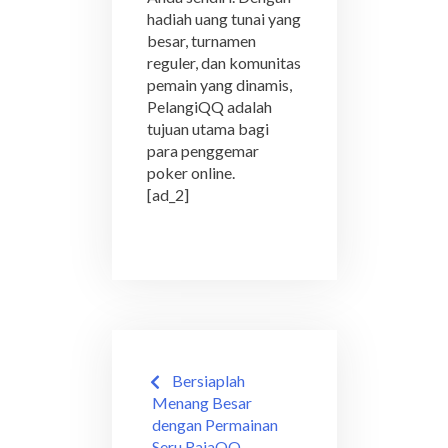
hadiah uang tunai yang
besar, turnamen
reguler, dan komunitas
pemain yang dinamis,
PelangiQQ adalah
tujuan utama bagi
para penggemar
poker online.
[ad_2]
Post
Bersiaplah
navigation
Menang Besar
dengan Permainan
Seru RajaQQ