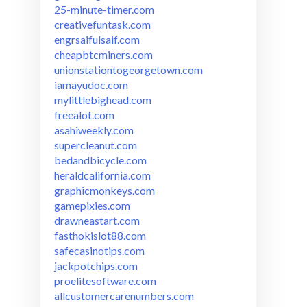
25-minute-timer.com
creativefuntask.com
engrsaifulsaif.com
cheapbtcminers.com
unionstationtogeorgetown.com
iamayudoc.com
mylittlebighead.com
freealot.com
asahiweekly.com
supercleanut.com
bedandbicycle.com
heraldcalifornia.com
graphicmonkeys.com
gamepixies.com
drawneastart.com
fasthokislot88.com
safecasinotips.com
jackpotchips.com
proelitesoftware.com
allcustomercarenumbers.com