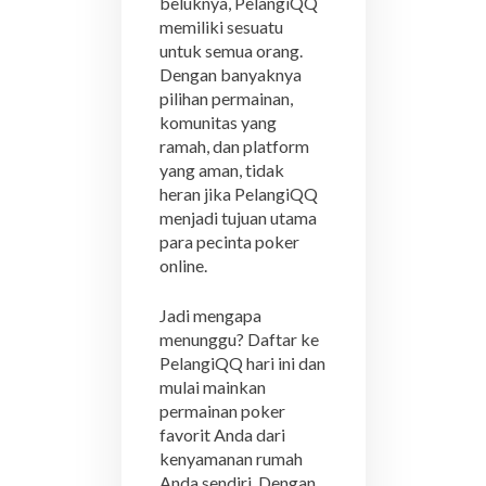
beluknya, PelangiQQ
memiliki sesuatu
untuk semua orang.
Dengan banyaknya
pilihan permainan,
komunitas yang
ramah, dan platform
yang aman, tidak
heran jika PelangiQQ
menjadi tujuan utama
para pecinta poker
online.
Jadi mengapa
menunggu? Daftar ke
PelangiQQ hari ini dan
mulai mainkan
permainan poker
favorit Anda dari
kenyamanan rumah
Anda sendiri. Dengan