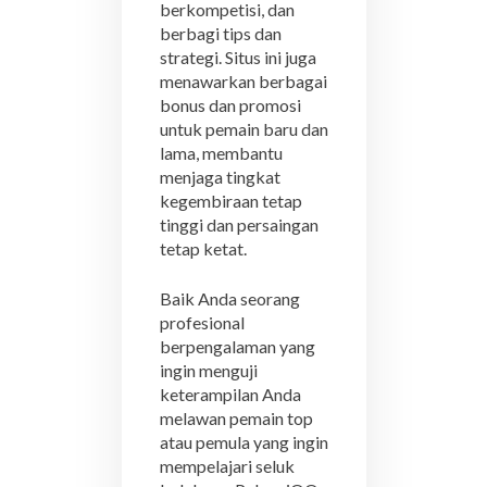
berkompetisi, dan
berbagi tips dan
strategi. Situs ini juga
menawarkan berbagai
bonus dan promosi
untuk pemain baru dan
lama, membantu
menjaga tingkat
kegembiraan tetap
tinggi dan persaingan
tetap ketat.
Baik Anda seorang
profesional
berpengalaman yang
ingin menguji
keterampilan Anda
melawan pemain top
atau pemula yang ingin
mempelajari seluk