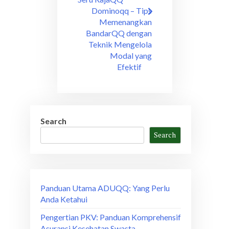
Dominoqq – Tips
Memenangkan
BandarQQ dengan
Teknik Mengelola
Modal yang
Efektif
Search
Search
Panduan Utama ADUQQ: Yang Perlu
Anda Ketahui
Pengertian PKV: Panduan Komprehensif
Asuransi Kesehatan Swasta