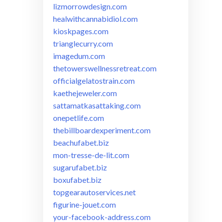
lizmorrowdesign.com
healwithcannabidiol.com
kioskpages.com
trianglecurry.com
imagedum.com
thetowerswellnessretreat.com
officialgelatostrain.com
kaethejeweler.com
sattamatkasattaking.com
onepetlife.com
thebillboardexperiment.com
beachufabet.biz
mon-tresse-de-lit.com
sugarufabet.biz
boxufabet.biz
topgearautoservices.net
figurine-jouet.com
your-facebook-address.com