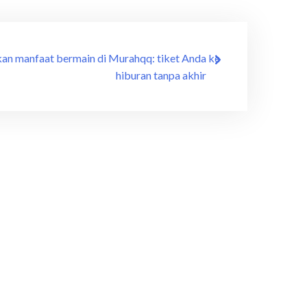
an manfaat bermain di Murahqq: tiket Anda ke
hiburan tanpa akhir