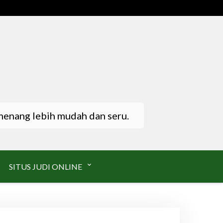
 menang lebih mudah dan seru.
SITUS JUDI ONLINE