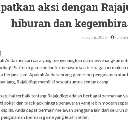
patkan aksi dengan Rajaju
hiburan dan kegembira
-
July 26, 2025
-
admin
]
h Anda mencari cara yang menyenangkan dan menyenangkan untuk
udiqq! Platform game online ini menawarkan berbagai permainan 
a berjam -jam. Apakah Anda seorang gamer berpengalaman atau ha
panjang, Rajajudiqq memiliki sesuatu untuk semua orang.
 satu hal terbaik tentang Rajajudiqq adalah berbagai permainan ya
ti poker dan blackjack hingga penawaran yang lebih modern seperti
 dipilih. Anda dapat bermain melawan pengguna lain dari seluruh
 pengalaman bermain game yang lebih soliter.