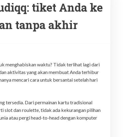
diqq: tiket Anda ke
an tanpa akhir
 menghabiskan waktu? Tidak terlihat lagi dari
dan aktivitas yang akan membuat Anda terhibur
nya mencari cara untuk bersantai setelah hari
ng tersedia. Dari permainan kartu tradisional
 slot dan roulette, tidak ada kekurangan pilihan
 dunia atau pergi head-to-head dengan komputer