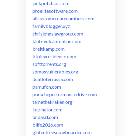
jackpotchips.com
proelitesoftware.com
allcustomercarenumbers.com
familyblogger.xyz
chrisjohnslawgroup.com
klub-vulcan-online.com
breitkamp.com
tripleyresidence.com
softtorrents.org
somosvulnerables.org
duatloterrassa.com
pamufon.com
porscheperformancedrive.com
tamethekraken.org
lutzinator.com
ondasrl.com
blife2016.com
glutenfreesnowboarder.com