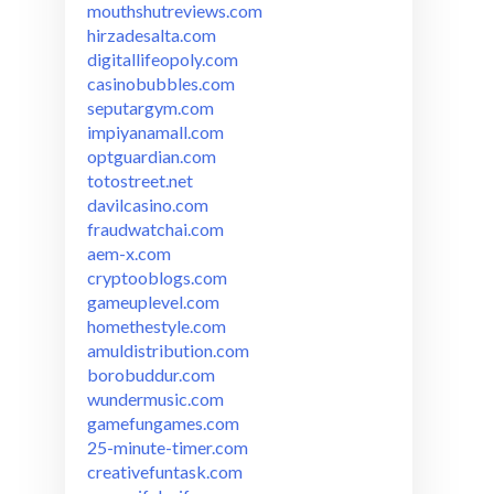
mouthshutreviews.com
hirzadesalta.com
digitallifeopoly.com
casinobubbles.com
seputargym.com
impiyanamall.com
optguardian.com
totostreet.net
davilcasino.com
fraudwatchai.com
aem-x.com
cryptooblogs.com
gameuplevel.com
homethestyle.com
amuldistribution.com
borobuddur.com
wundermusic.com
gamefungames.com
25-minute-timer.com
creativefuntask.com