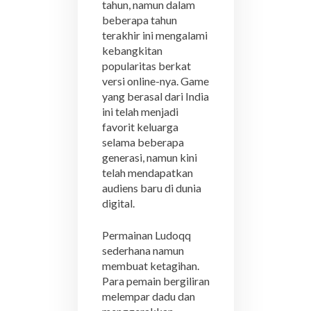
tahun, namun dalam
beberapa tahun
terakhir ini mengalami
kebangkitan
popularitas berkat
versi online-nya. Game
yang berasal dari India
ini telah menjadi
favorit keluarga
selama beberapa
generasi, namun kini
telah mendapatkan
audiens baru di dunia
digital.
Permainan Ludoqq
sederhana namun
membuat ketagihan.
Para pemain bergiliran
melempar dadu dan