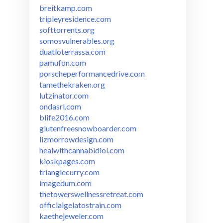
breitkamp.com
tripleyresidence.com
softtorrents.org
somosvulnerables.org
duatloterrassa.com
pamufon.com
porscheperformancedrive.com
tamethekraken.org
lutzinator.com
ondasrl.com
blife2016.com
glutenfreesnowboarder.com
lizmorrowdesign.com
healwithcannabidiol.com
kioskpages.com
trianglecurry.com
imagedum.com
thetowerswellnessretreat.com
officialgelatostrain.com
kaethejeweler.com