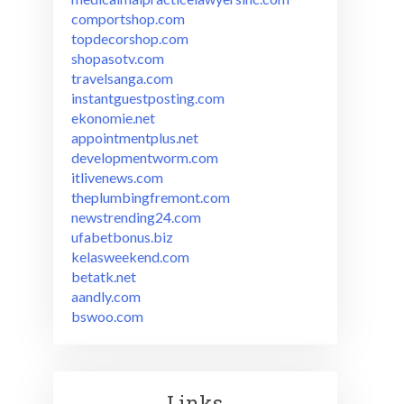
comportshop.com
topdecorshop.com
shopasotv.com
travelsanga.com
instantguestposting.com
ekonomie.net
appointmentplus.net
developmentworm.com
itlivenews.com
theplumbingfremont.com
newstrending24.com
ufabetbonus.biz
kelasweekend.com
betatk.net
aandly.com
bswoo.com
Links