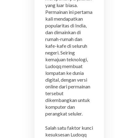
yang luar biasa.
Permainan ini pertama
kali mendapatkan
popularitas di India,
dan dimainkan di
rumah-rumah dan
kafe-kafe di seluruh
negeri. Seiring
kemajuan teknologi,
Ludoqq membuat
lompatan ke dunia
digital, dengan versi
online dari permainan
tersebut
dikembangkan untuk
komputer dan
perangkat seluler.
Salah satu faktor kunci
kesuksesan Ludoqq