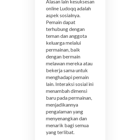
Alasan lain kesuksesan
online Ludoqq adalah
aspek sosialnya.
Pemain dapat
terhubung dengan
teman dan anggota
keluarga melalui
permainan, baik
dengan bermain
melawan mereka atau
bekerja sama untuk
menghadapi pemain
lain. Interaksi sosial ini
menambah dimensi
baru pada permainan,
menjadikannya
pengalaman yang
menyenangkan dan
menarik bagi semua
yang terlibat.