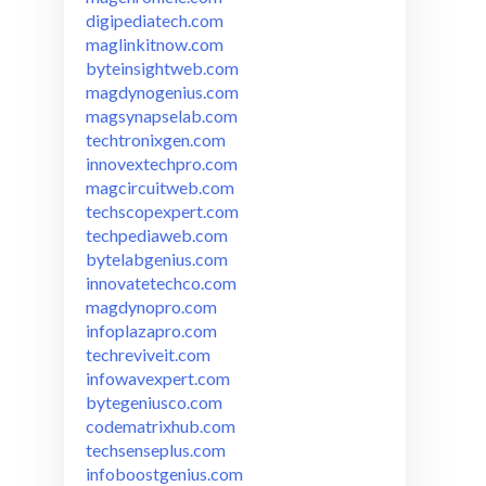
digipediatech.com
maglinkitnow.com
byteinsightweb.com
magdynogenius.com
magsynapselab.com
techtronixgen.com
innovextechpro.com
magcircuitweb.com
techscopexpert.com
techpediaweb.com
bytelabgenius.com
innovatetechco.com
magdynopro.com
infoplazapro.com
techreviveit.com
infowavexpert.com
bytegeniusco.com
codematrixhub.com
techsenseplus.com
infoboostgenius.com