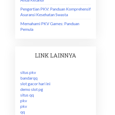
Pengertian PKV: Panduan Komprehensif
Asuransi Kesehatan Swasta
Memahami PKV Games: Panduan
Pemula
LINK LAINNYA
situs pkv
bandarqq
slot gacor hari ini
demo slot pg
situs qq
pkv
pkv
qq