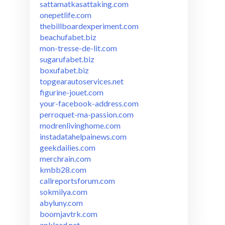
sattamatkasattaking.com
onepetlife.com
thebillboardexperiment.com
beachufabet.biz
mon-tresse-de-lit.com
sugarufabet.biz
boxufabet.biz
topgearautoservices.net
figurine-jouet.com
your-facebook-address.com
perroquet-ma-passion.com
modrenlivinghome.com
instadatahelpainews.com
geekdailies.com
merchrain.com
kmbb28.com
callreportsforum.com
sokmilya.com
abyluny.com
boomjavtrk.com
apklead.net