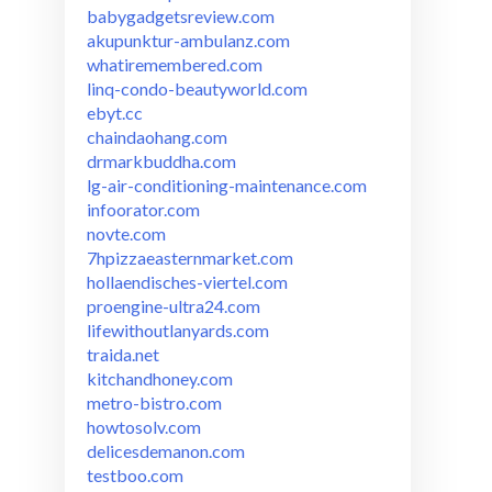
babygadgetsreview.com
akupunktur-ambulanz.com
whatiremembered.com
linq-condo-beautyworld.com
ebyt.cc
chaindaohang.com
drmarkbuddha.com
lg-air-conditioning-maintenance.com
infoorator.com
novte.com
7hpizzaeasternmarket.com
hollaendisches-viertel.com
proengine-ultra24.com
lifewithoutlanyards.com
traida.net
kitchandhoney.com
metro-bistro.com
howtosolv.com
delicesdemanon.com
testboo.com