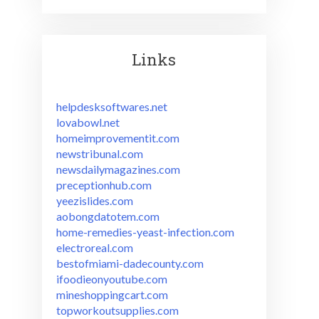
Links
helpdesksoftwares.net
lovabowl.net
homeimprovementit.com
newstribunal.com
newsdailymagazines.com
preceptionhub.com
yeezislides.com
aobongdatotem.com
home-remedies-yeast-infection.com
electroreal.com
bestofmiami-dadecounty.com
ifoodieonyoutube.com
mineshoppingcart.com
topworkoutsupplies.com