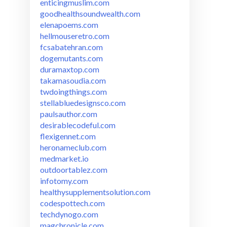
enticingmuslim.com
goodhealthsoundwealth.com
elenapoems.com
hellmouseretro.com
fcsabatehran.com
dogemutants.com
duramaxtop.com
takamasoudia.com
twdoingthings.com
stellabluedesignsco.com
paulsauthor.com
desirablecodeful.com
flexigennet.com
heronameclub.com
medmarket.io
outdoortablez.com
infotomy.com
healthysupplementsolution.com
codespottech.com
techdynogo.com
magchronicle.com